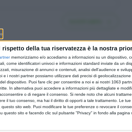
Iscriviti subito
l rispetto della tua riservatezza è la nostra prior
artner
memorizziamo e/o accediamo a informazioni su un dispositivo, c
ali, come identificatori univoci e informazioni standard inviate da un di
ori ai
Comprare o restare in
zzati, misurazione di annunci e contenuti, analisi dell'audience e svilupp
 resta a
affitto? In Svizzera oggi la
i e i nostri partner possiamo utilizzare dati precisi di geolocalizzazione 
ecco i 3
pigione conviene sempre più
del dispositivo. Puoi fare clic per consentire a noi e ai nostri 1063 partn
occhio
spesso: i 4 conti da fare
critte. In alternativa puoi accedere a informazioni più dettagliate e modif
prima di decidere (e cosa
acconsentire o di negare il consenso.
Si rende noto che alcuni trattamen
cambia in Ticino)
e il tuo consenso, ma hai il diritto di opporti a tale trattamento. Le tue
 questo sito web. Puoi modificare le tue preferenze o revocare il conse
questo sito e facendo clic sul pulsante "Privacy" in fondo alla pagina
Redazione
-
Privacy Policy
-
Preferenze privacy