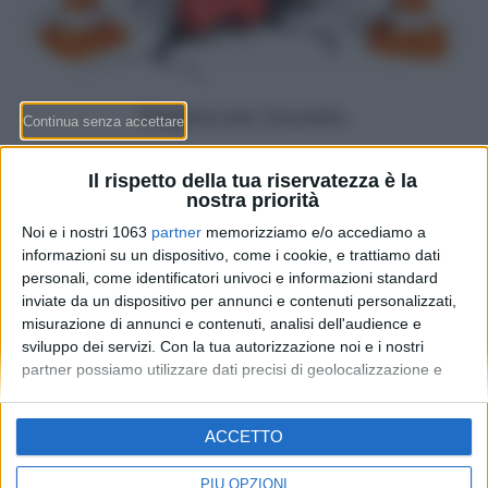
Pagina non trovata.
Prova ad effettuare una ricerca dal form.
Il rispetto della tua riservatezza è la
nostra priorità
Noi e i nostri 1063
partner
memorizziamo e/o accediamo a
informazioni su un dispositivo, come i cookie, e trattiamo dati
personali, come identificatori univoci e informazioni standard
inviate da un dispositivo per annunci e contenuti personalizzati,
misurazione di annunci e contenuti, analisi dell'audience e
sviluppo dei servizi.
Con la tua autorizzazione noi e i nostri
partner possiamo utilizzare dati precisi di geolocalizzazione e
identificazione tramite la scansione del dispositivo. Puoi fare clic
per consentire a noi e ai nostri 1063 partner il trattamento per le
Redazione
-
Privacy Policy
-
Preferenze privacy
ACCETTO
finalità sopra descritte. In alternativa puoi accedere a
MONEY SA - Via Carlo Pasta 25A - 6850 Mendrisio - CHE-
informazioni più dettagliate e modificare le tue preferenze prima
395.017.124
di acconsentire o di negare il consenso.
Si rende noto che alcuni
PIÙ OPZIONI