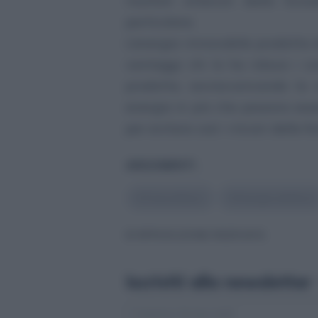
risultati ottenuti dalla Sviz
particolare.
L’energia rinnovabile prodotta
vantaggi: chi lo ha riduce i c
prodotta, sovraccaricando la 
energia in più che possono esse
per evitare così i rincari delle f
ARGOMENTI
#
Fotovoltaico
#
Energia elettrica
© RIPRODUZIONE RISERVATA
Iscriviti alla newsletter