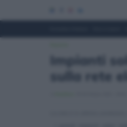
Economia e Finanza
Fisco e Lavoro
Risparmio
Impianti so
sulla rete e
Redattore
18 Ottobre 2023 - 09:36
La rete è in ottime condizioni,
I grandi impianti solari nel