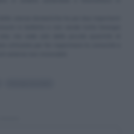
zera in ambito sostenibile e fotovoltaico in
 dalle utenze domestiche ha poi due importanti
onsumi in bolletta e non vende tutta l’energia
rete, ma cede solo delle piccole quantità di
re utilizzate per far risparmiare la comunità e
onti esterne non rinnovabili.
#
Energia rinnovabile