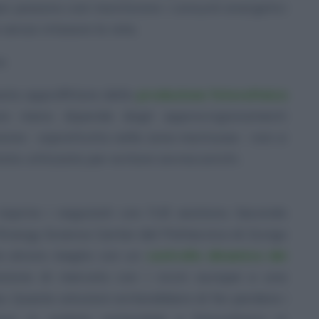
esi possono così monitorare i consumi energetici
 senza intasare la rete.
ra
esta approfittare della
produzione fotovoltaica
e meno dipende dagli approvvigionamenti
ssione - soprattutto nelle zone montuose - non si
ata utilizzata per evitare sovraccarichi.
riaprire i negoziati con l’UE esistono. Secondo
’Energy Science Center del Politecnico di Zurigo
re alcora meglio con un
controllo dinamico dei
zione di mercato con i vicini europei e una
. Queste soluzioni eviterebbero di far perdere i