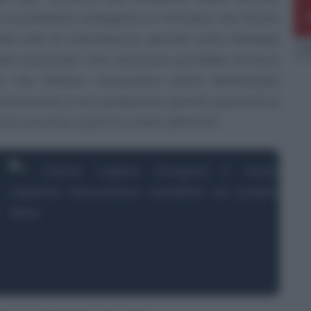
ne al problema energetico in Svizzera, ma hanno
lla rete di trasmissione, perché tutta l’energia
E
ete nazionale. Una soluzione potrebbe arrivare
i
, che almeno consumano parte dell’energia
utoconsumo e non producono grandi quantità di
ono avverse. Qual è lo stato dell’arte?