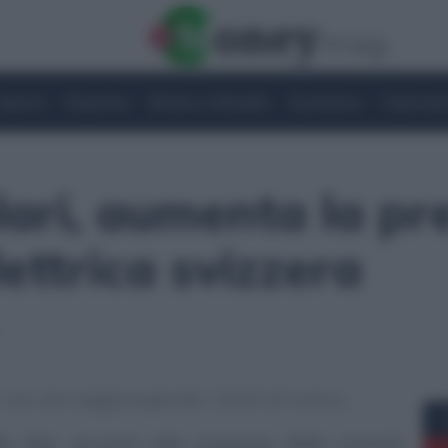
Imprese
Risparmio
Notizie e Attualità
Quotazioni
Criptovalu
lari, aumenta la pr
lettrica svizzera
 ma sta raggiungendo i limiti di carico.
le Alpi, accanto alla presenza delle centrali