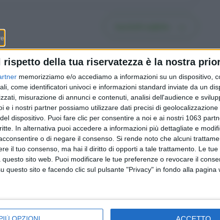
Iscriviti subito
l rispetto della tua riservatezza è la nostra prior
artner
memorizziamo e/o accediamo a informazioni su un dispositivo, c
ali, come identificatori univoci e informazioni standard inviate da un di
zzati, misurazione di annunci e contenuti, analisi dell'audience e svilupp
fissa o
Fare testamento in
i e i nostri partner possiamo utilizzare dati precisi di geolocalizzazione 
6 passi
Svizzera: la guida in 6 passi
del dispositivo. Puoi fare clic per consentire a noi e ai nostri 1063 partn
nel 2026
per scriverlo bene (e dal
critte. In alternativa puoi accedere a informazioni più dettagliate e modif
o)
2023 puoi lasciare libero
acconsentire o di negare il consenso.
Si rende noto che alcuni trattamen
metà del patrimonio)
e il tuo consenso, ma hai il diritto di opporti a tale trattamento. Le tue
 questo sito web. Puoi modificare le tue preferenze o revocare il conse
questo sito e facendo clic sul pulsante "Privacy" in fondo alla pagina
Redazione
-
Privacy Policy
-
Preferenze privacy
MONEY SA - Via Carlo Pasta 25A - 6850 Mendrisio - CHE-395.017.124
ACCETTO
PIÙ OPZIONI