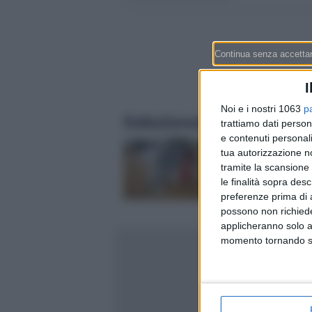
I
Noi e i nostri 1063
p
Selezionati per te
trattiamo dati person
e contenuti personali
Ipoteca in Svizzera: 
tua autorizzazione no
SARON? La guida in 
tramite la scansione 
per finanziare casa 
le finalità sopra des
(con i tassi di agost
preferenze prima di 
possono non richieder
applicheranno solo a
momento tornando su 