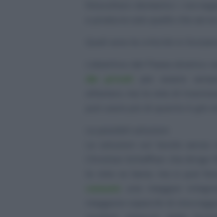
fotovoltaici domestici: i norveg
e produrre solo quello che serve
Quali sono le criticità in Svizze
L’obiettivo del Paese elvetico r
dei privati
per essere sempr
all’estero, ma la rete di trasmi
può usare più di quanto è già st
Le possibili soluzioni
Le soluzioni sul tavolo senza 
Christian Schaffner che dirige l
la rete va bene, ma si può fa
consumi
, una maggior integra
maggiore capacità di stoccaggio