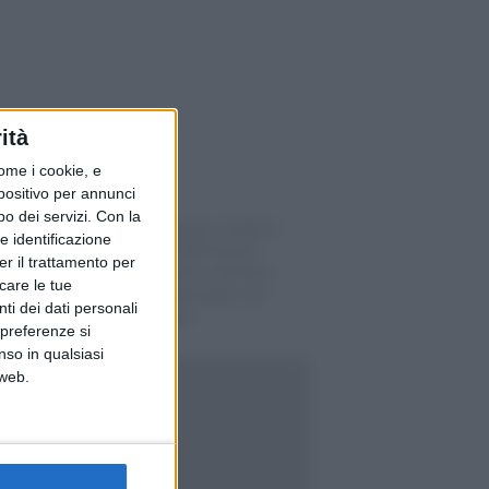
ità
ome i cookie, e
spositivo per annunci
o dei servizi.
Con la
Il conto risparmio rende lo
e identificazione
0,11%: su 1’000 franchi
er il trattamento per
appena 1 franco all’anno,
icare le tue
ecco le 4 alternative che
ti dei dati personali
pagano di più
 preferenze si
nso in qualsiasi
 web.