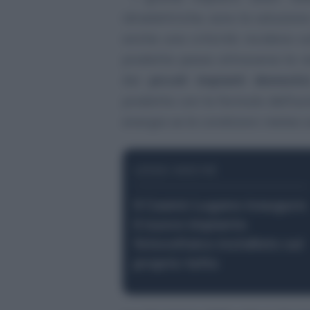
idroelettriche, sono la soluzio
anche una criticità: incidono su
prodotta passa attraverso la r
dai
piccoli impianti domestic
prodotta con la formula dell’a
energia se le condizioni meteo s
LEGGI ANCHE
Il Casinò Lugano inaugura
il nuovo impianto
fotovoltaico installato sul
proprio tetto