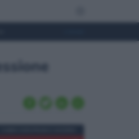
te
• Lifestyle
essione
CAMBIO EURO/FRANCO SVIZZERO