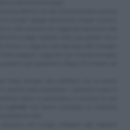
zera e nell’Unione Europea
nzione all’anno, la rete di trasmissione svizzera
ili al mondo
" spiega Maximilian Dreyer Country
tti, la rete svizzera sta reggendo benissimo alla
ettriche e degli impianti solari più grandi, ma si
o futuro in seguito alla decisione del Consiglio
 interrompere i negoziati con l’Unione Europea
svizzera e per garantire il flusso di corrente nel
nei Paesi europei che confinano con la nostra
e in Austria sono aumentati i consumi e sono in
oltaici attivi. In particolare, in Austria c’è una
e e privati
che hanno installato un impianto
 problemi di rete.
soluzione con un’app collegata agli impianti