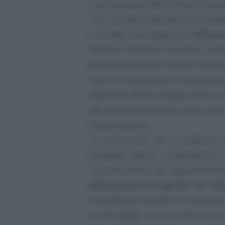
La situazione della rete in Sviz
"
Con 12.000 interventi di manute
è di fatto una delle più affidab
Director di Otovo Svizzera. Infa
produzione delle centrali idroel
teme il sovraccarico nel prossim
Federale del 26 maggio 2021 di
per evitare pressioni sulla rete 
Paese elvetico.
La situazione non è migliore 
Svizzera. Infatti, in Germania 
crescita anche gli impianti fotov
discussione tra gestori di ret
fotovoltaico proprio a causa dei
In Norvegia si è trovata una 