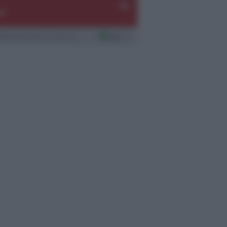
-
-%
-
laborazione a cura di