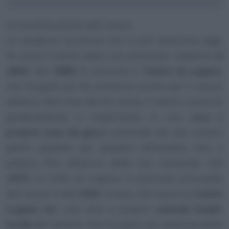
Le caratteristiche del Casinò
La moderna struttura che si può osservare oggi,
ha preso il posto della sua antenata, risalente
al
1804
. Nel
1885
fu costruito il
Teatro di Lugano
,
che fungerà poi da struttura anche per il casinò
odierno. Nel corso del XX secolo, il teatro cominciò
gradualmente a trasformarsi in una
vera e
propria casa da gioco
, partendo dai più comuni
giochi popolari per passare all’azzardo vero e
proprio, fino all’arrivo delle slot machines. Dal
1970
, la Città di Lugano è azionista principale
del casinò. È dal
2002
invece, che nasce la
Casinò
Lugano SA
, una vera e propria
azienda leader
locale
del settore, che ha agito nel restyling della