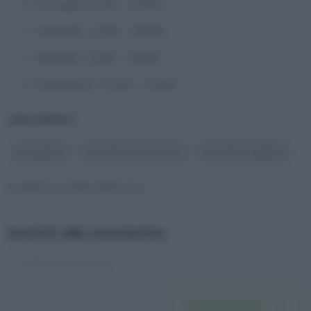
Giovedì: 12:00 - 04:00
Venerdì: 12:00 - 05:00
Sabato: 12:00 - 05:00
Domenica: 12:00 - 04:00
ARGOMENTI
#
Lugano
#
Casinò in Svizzera
#
Casinò Lugano
© RIPRODUZIONE RISERVATA
Iscriviti alla newsletter
Iscriviti subito