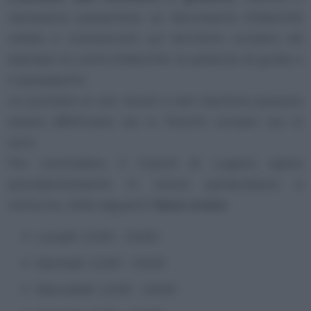
necessario presentare un documento d’identità
valido e riconosciuto sul territorio svizzero ad
esempio la carta d’identità, la patente di guida o
il passaporto.
Le puntate ai vari tavoli e slot machine possono
essere effettuate sia in franchi svizzeri sia in
euro.
Per concludere, il Casinò di Lugano opera
prevalentemente in orario pomeridiano e
notturno, nelle seguenti
fasce orarie
:
Lunedì: 12:00 - 04:00
Martedì: 12:00 - 04:00
Mercoledì: 12:00 - 04:00