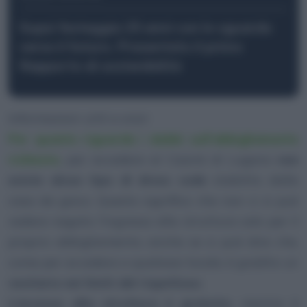
Supsi festeggia 25 anni con lo sguardo
verso il futuro. Presentato il primo
Rapporto di sostenibilità
Informazioni utili e orari
Per quanto riguarda i dubbi sull’abbigliamento
richiesto
, per accedere al Casinò di Lugano
non
esiste alcun tipo di dress code
stabilito dalla
casa da gioco. Questo significa che non ci si può
vedere negato l’ingresso alla struttura solo per il
proprio abbigliamento, anche se si può dire che,
come per accedere a qualsiasi locale, è gradito un
vestiario nei limiti del rispettoso
.
L’accesso alla struttura è gratuito
, mentre è