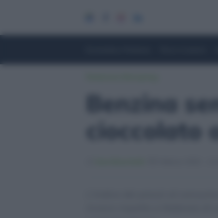
Economia e Finanza
Fisco e Lavoro
Redazione Moneymag
Benzina se
cioccolato
Sara Bracchetti
3 Marzo 2022 - 11:
L’indice dei prezzi al consum
invece rispetto a febbraio di 