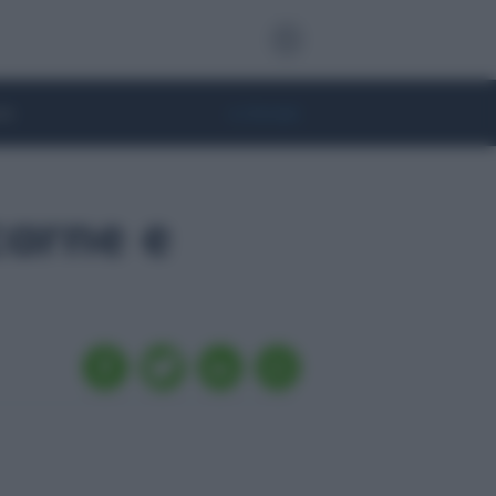
te
• Lifestyle
carne e