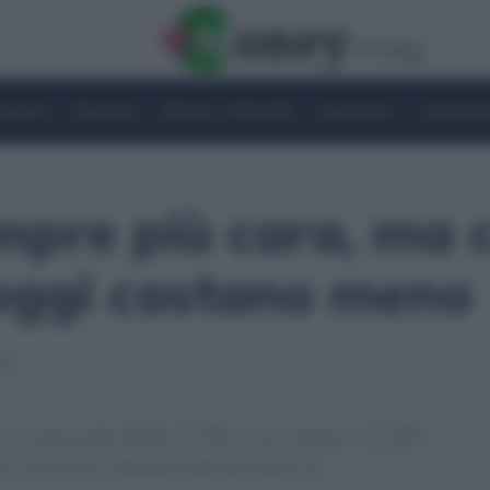
Imprese
Risparmio
Notizie e Attualità
Quotazioni
Criptovalu
mpre più cara, ma 
 oggi costano meno
34
o è cresciuto dello 0,7% in un mese, +2,2%
un anno fa. Settore alimentare in