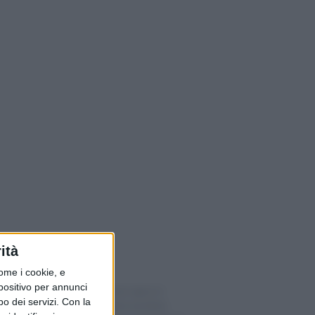
ità
ome i cookie, e
spositivo per annunci
Borsa svizzera apre in
o dei servizi.
Con la
rialzo. Europee positive