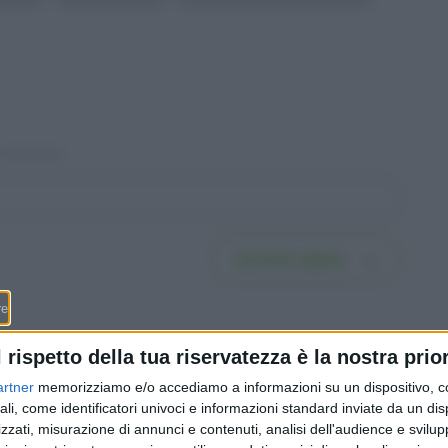
Iscriviti subito
l rispetto della tua riservatezza è la nostra prior
artner
memorizziamo e/o accediamo a informazioni su un dispositivo, c
ali, come identificatori univoci e informazioni standard inviate da un di
 cauta.
Borsa svizzera apre in
zzati, misurazione di annunci e contenuti, analisi dell'audience e svilupp
i
rialzo. Europee positive,