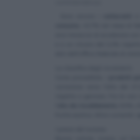
controtendenza.
Sono ancora i
carburanti
a 
consumo
, +0,7% nel mese di f
anzi minaccia di accelerare con 
e a un rincaro del 2,2% rispett
dati dell’Ufficio federale di stati
La classifica degli incrementi
Come prevedibile, i
prodotti pe
variazione verso l’alto del 2
rispetto a gennaio. Fra le voc
l’
olio da riscaldamento
, 8,5%, 
frutta esotica. Altra curiosità: i
I prezzi del turismo
Buone notizie, invece, sul f