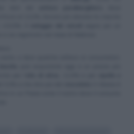
 dai dati del
settore paralberghiero
, dove
rittura al 13,2%. Ancora più elevata la crescita
, +23,5%. Il
noleggio dei veicoli
segna poi un
 si sia registrato nel mese di febbraio.
lievo
o canto, a dare qualche sollievo ai consumatori.
bacche
, può acquistarle oggi a un prezzo più
che per l’
olio di oliva,
-11,9% e per
cipolle e
l 3,3% e che dire poi del
cioccolato
: il ribasso è
tivo in un Paese come il nostro dove il consumo
do.
nsumo
#
Carburante
#
Prezzi benzina Svizzera