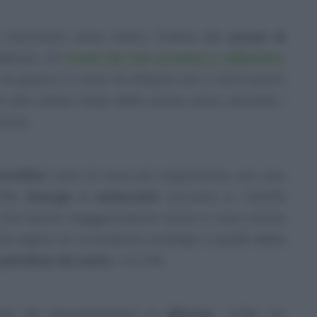
trascinare verso l’altro l’indice dei
prezzi al
ebbraio. Un
trend che non accenna a rallentare
,
la guerra in corso. Si attesta così a 102,4 punti
o allo stesso mese dello scorso anno, secondo i
stica.
troliferi
sono la voce più importante, con una
7,2%.
Energie e carburanti
arrivano a +18,3%
i che hanno maggiormente inciso vi sono anche
che segna un incremento analogo a quello della
pantaloni da uomo
, +11,1%.
ronte dei pernottamenti in
albergo
, -2,2%. Un