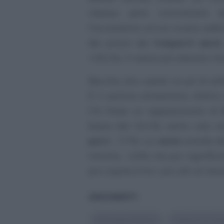
ribasso, però, contrastato
l’incremento arriva invece addi
dei prezzi dei
trasporti aerei
+35,1%, il valore più elevato che
Bacche, olio, cipole: un po’ di sol
È il settore alimentare, d’altr
Chi fosse un appassionato di
basso del 24,1%; netto calo an
porri
, -7,7%. La
carne
scende de
minimo, -1,6%, ma pur significa
pro capite è fra i più alti al mon
ARGOMENTI
#
Energia elettrica
#
prezzi al co