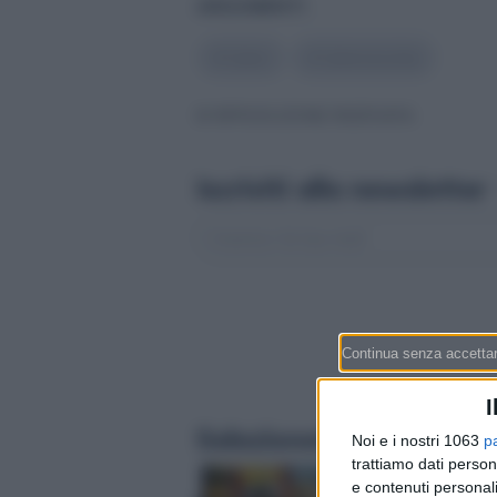
ARGOMENTI
#
Cyber
#
Cybersecurity
© RIPRODUZIONE RISERVATA
Iscriviti alla newsletter
I
Selezionati per te
Noi e i nostri 1063
p
trattiamo dati person
Assegni familiari in T
e contenuti personali