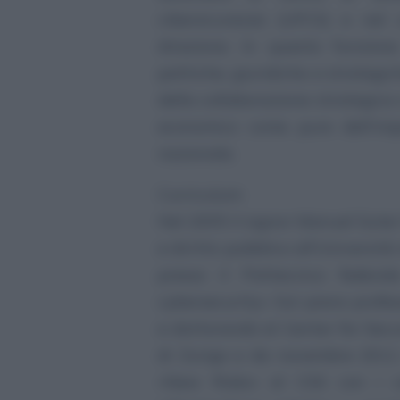
cibersicurezza (UFCS) e nel
direzione. In questa funzione
politiche, giuridiche e strategic
della collaborazione strategica 
economico come pure dell’imp
nazionale.
Curriculum
Nel 2005 il signor Manuel Suter 
e diritto pubblico all’Universit
presso il Politecnico feder
cybersecurity». Sul piano profe
e dottorando al Center for Secur
di Zurigo e da novembre 2011 
«New Risks» al CSS con i cam