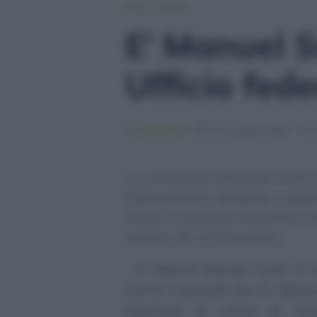
Fisco e Lavoro
E’ Manuel S
Ufficio fed
Redazione
22 Dicembre 2023 - 11:
La consigliera federale Viol
Manuel Suter direttore supple
2024. Il Consiglio federale è
seduta del 22 dicembre.
Il 44enne Manuel Suter è at
Centro nazionale per la cibers
assumerà la carica di diret