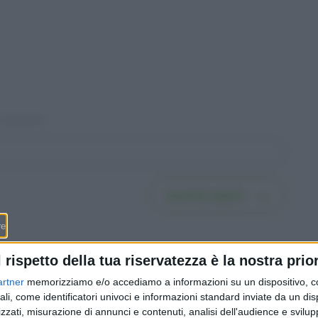
Iscriviti subito
l rispetto della tua riservatezza è la nostra prior
artner
memorizziamo e/o accediamo a informazioni su un dispositivo, c
ali, come identificatori univoci e informazioni standard inviate da un di
icino
Salari, il Ticino resta ultimo
zzati, misurazione di annunci e contenuti, analisi dell'audience e svilupp