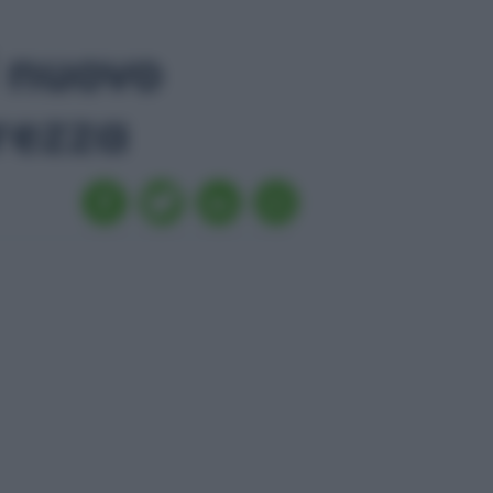
l nuovo
urezza