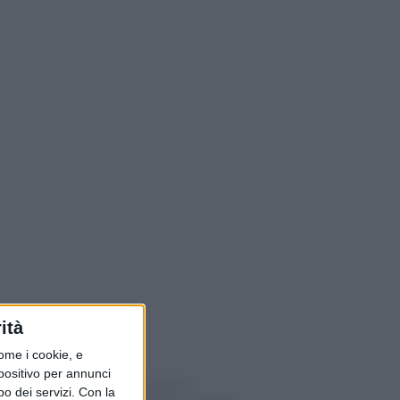
ità
ome i cookie, e
spositivo per annunci
Importare un’auto in
o dei servizi.
Con la