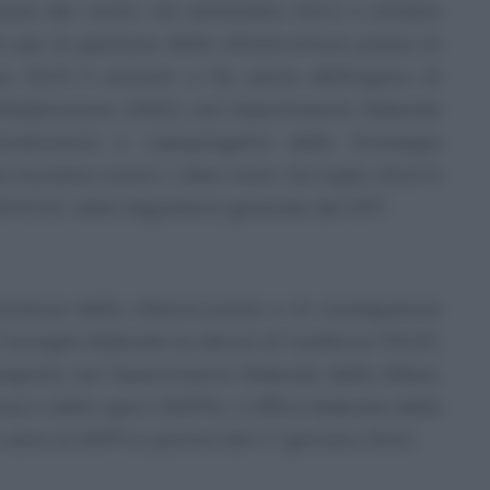
stione dei rischi». Da settembre 2012 a ottobre
 per la gestione delle infrastrutture presso la
 2015 è entrato a far parte dell’organo di
nfederazione (ODIC) nel Dipartimento federale
ordinatore e capoprogetto della Strategia
a Svizzera contro i ciber-rischi. Da luglio 2019 è
ll’NCSC nella Segreteria generale del DFF.
ortanza della cibersicurezza e di conseguenza
 Consiglio federale ha deciso di trasferire l’NCSC
tegrato nel Dipartimento federale della difesa,
ne e dello sport (DDPS). L’Ufficio federale della
n seno al DDPS a partire dal 1° gennaio 2024.