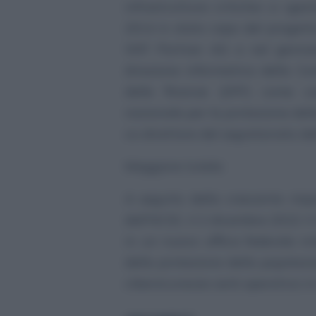
infrastrutture critiche» e «ge
2014 è stato capo del progetto
WIF Partner AG e nel gennaio
direzione informatica della Co
delle finanze (DFF) come co
nazionale per la protezione dell
co-direttore del segretariato de
Maggiore tutela
A seguito della crescente imp
dell’NCSC, il 2 dicembre 2022 il
in un nuovo ufficio federale in
della protezione della popolazio
cibersicurezza sarà operativo i