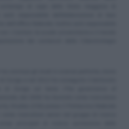
 contempo di capo dello Stato maggiore di
 sarà responsabile dell’elaborazione di basi
he dell’ufficio federale. Inoltre sarà responsabile
con i Cantoni, le scuole universitarie e il mondo
ostazione dei contenuti della Ciberstrategia
ha concluso gli studi in scienze politiche, storia
à di Zurigo e nel 2012 ha conseguito il dottorato
ale di Zurigo sul tema «The governance of
ssionale, dal 2006 ha lavorato come ricercatore
ity Studies (CSS) presso il Politecnico federale
come ricercatore senior nel gruppo di ricerca
pi principali di ricerca «protezione delle