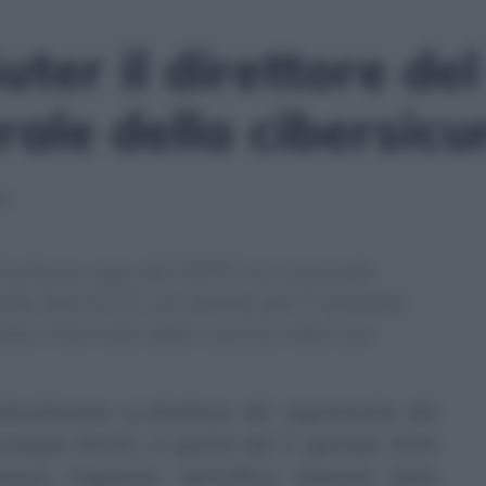
uter il direttore de
erale della cibersic
30
a Amherd, capo del DDPS, ha nominato
nte dell’UFCS, con effetto dal 1° gennaio
 stato informato della nomina nella sua
tualmente co-direttore del segretariato del
icurezza (NCSC). A partire del 1° gennaio 2024
tore supplente dell’Ufficio federale della