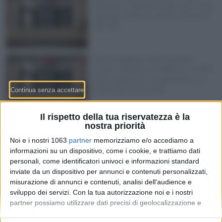
Ethereum: capitali in fuga verso i due
«grandi» mentre le altcoin arretrano
del 15%
Franco digitale, sette operatori
svizzeri testano la stablecoin in CHF:
cosa cambia per i pagamenti (e i 4
numeri da conoscere)
Il rispetto della tua riservatezza è la
Asset tokenizzati oltre 32 miliardi di
nostra priorità
dollari: Ethereum ospita più della
Noi e i nostri 1063
partner
memorizziamo e/o accediamo a
metà del mercato (e la Svizzera è già
informazioni su un dispositivo, come i cookie, e trattiamo dati
in prima fila)
personali, come identificatori univoci e informazioni standard
inviate da un dispositivo per annunci e contenuti personalizzati,
misurazione di annunci e contenuti, analisi dell'audience e
sviluppo dei servizi.
Con la tua autorizzazione noi e i nostri
partner possiamo utilizzare dati precisi di geolocalizzazione e
identificazione tramite la scansione del dispositivo. Puoi fare clic