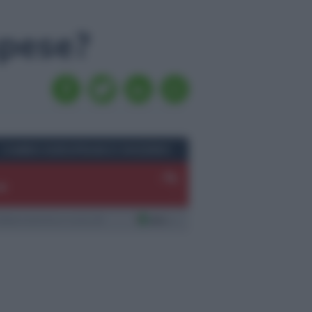
spese?
CAMBIO EURO/FRANCO SVIZZERO
-
-%
-
laborazione a cura di