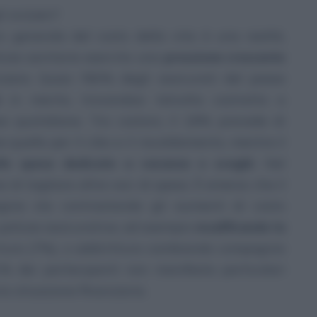
 svizzeri?
ro generale del costo della vita è una realtà,
lizze sanitarie esercita una
pressione crescente
zere. Quasi l’80% degli assicurati del paese
i
in merito, trovandosi talvolta costretto a
se quotidiane. Tra costoro, il 18% prevede di
e quelle per il cibo e il riscaldamento, mentre il
lle spese dedicate a vacanze e svaghi
. Nel
e di tagliare altre voci di spesa. È emerso che il
agine sta contrastando gli aumenti di costo
polizze assicurative, ad esempio
modificando la
rtura (7%), o addirittura cambiando compagnia
 21% dei partecipanti non manifesta particolari
ia situazione finanziaria.