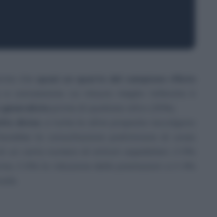
ferma che
quasi un quarto del campione rifiuta
e concessione. La misura meglio tollerata è
 generalista
prima di qualsiasi altro (35%).
lto divise
, e tutte le altre proposte raccolgono
erebbe la consultazione preliminare di un(a)
i un certo numero di istituti ospedalieri, il 9%
ma, il 6% la riduzione delle prestazioni e il 4%
uale.