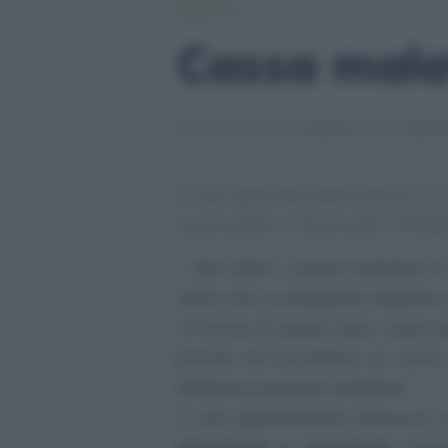
Risparmio
Cassa malat
Redazione
22/08/2023
22/08/20
Il sito specializzato bonus.ch
assicurate e assicurati chiede
Nel 2023, i premi malattia i
2024 non si prospetta migliore: 
A fronte di questi dati, viene 
pronta ad accettare un certo
dell’assicurazione malattia.
Il sito specializzato bonus.c
assicurate e assicurati
, imp