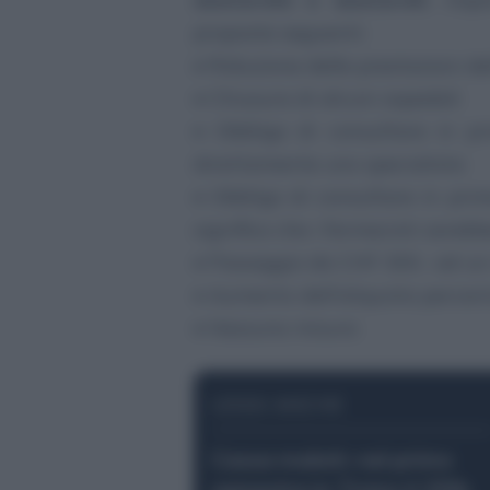
proposte seguenti:
• Riduzione delle prestazioni de
• Chiusura di alcuni ospedali
• Obbligo di consultare in p
direttamente uno specialista
• Obbligo di consultare in pri
significa che i farmacisti sareb
• Passaggio da CHF 300.- ad un
• Aumento dell’aliquota percen
• Nessuna misura
LEGGI ANCHE
Cassa malati: nel primo
semestre in Ticino il 25%