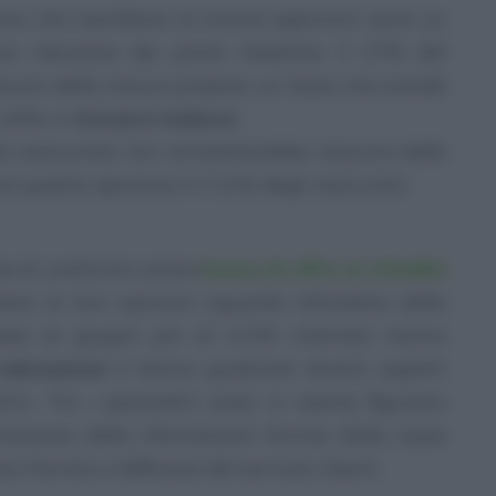
one che manifesta la minore apertura verso un
a riduzione dei premi malattia: il 27% del
una delle misure propose, un tasso che scende
 20% in
Svizzera tedesca
.
elle assicurate non ammetterebbe nessuna delle
e questa opinione è il 21% degli assicurati.
le di confronto online
bonus.ch offre ai cittadini
ere le loro opinioni riguardo all’ambito delle
 mese di giugno più di 4.700 individui hanno
valutazione
e hanno giudicato diversi aspetti
rici. Tra i parametri presi in esame figurano
chiarezza delle informazioni fornite dalle casse
i fornite e l’efficacia del servizio clienti.