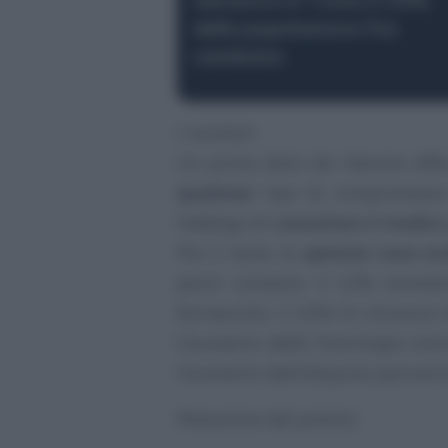
della popolazione l’ha
cambiata
I risultati
Un primo dato da rilevare af
qualsiasi
tipo di compromesso 
l’obbligo di
consultare il medico
Per il resto, le
opinioni sono mo
pochi consensi: il 12% ammett
farmacista, il 10% la chiusura d
l’aumento della franchigia mini
l’aumento dell’aliquota percent
Riduzione del premio