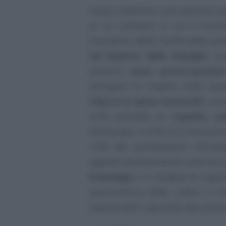
Cassa malattia: cosa pensano gli
In un contesto in cui il rinca
l’aumento delle tariffe delle po
sul bilancio delle famiglie
sviz
elvetico
nutre preoccupazion
stringere la cinghia nelle spe
ridurre le spese essenziali
, com
21% prevede un
impatto su
frattempo, il 27% ha l’intenzion
13% dei partecipanti all’ind
agendo direttamente sulle loro 
franchigia
o il modello di cope
assicuratrice (6%). Infine, il
inquietudini riguardo alla propr