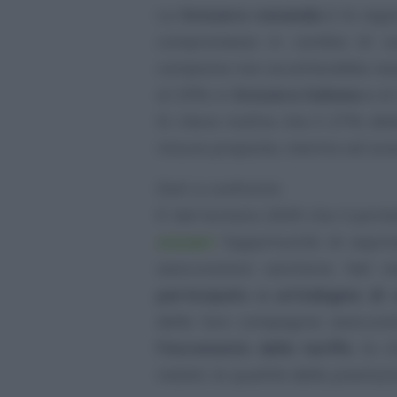
La
Svizzera romanda
è la regi
compromesso in cambio di un
campione non accetterebbe ness
al 25% in
Svizzera italiana
e al
Si rileva inoltre che il 27% d
misure proposte, mentre ad aver
Dati a confronto
E’ dal lontano 2009 che il porta
svizzeri
l’opportunità di esprim
assicurazioni sanitarie. Nel
partecipato a un’indagine di 
delle loro compagnie assicurat
l’incremento delle tariffe
, la 
malati, la qualità delle prestazion