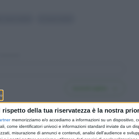
io cassa malati
#
Cassa malati
Iscriviti subito
l rispetto della tua riservatezza è la nostra prior
artner
memorizziamo e/o accediamo a informazioni su un dispositivo, c
ali, come identificatori univoci e informazioni standard inviate da un di
zzati, misurazione di annunci e contenuti, analisi dell'audience e svilupp
fissa o
Fare testamento in