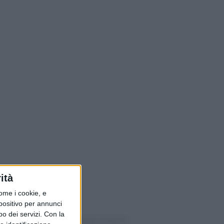
ità
ome i cookie, e
spositivo per annunci
o dei servizi.
Con la
Il conto risparmio rende lo