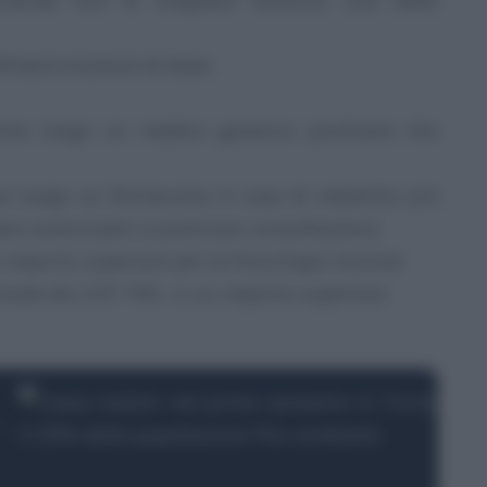
ll’assicurazione di base
rimo luogo un medico generico piuttosto che
mo luogo un farmacista in caso di malattia (ciò
bero autorizzati a praticare consultazioni)
 importo superiore per la franchigia minima
tuale da CHF 700.- a un importo superiore