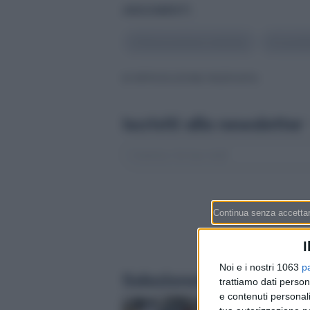
ARGOMENTI
#
Assicurazione malattia
#
sussid
© RIPRODUZIONE RISERVATA
Iscriviti alla newsletter
I
Noi e i nostri 1063
p
Selezionati per te
trattiamo dati person
e contenuti personali
Ipoteca in Svizzera: 