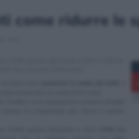
i come ridurre le 
23 - 08:35
 ha rivolto questa domanda a oltre 4.700 tra
ndo loro soluzioni alternative.
n Svizzera sono
aumentati in media del 6.6%
. Il
è già annunciato un nuovo forte rialzo.
E
da chiedersi se la popolazione svizzera sarebbe
 numero di compromessi per ridurre il premio
h ha rivolto questa domanda a oltre
4’700 tra
onendo loro di scegliere soltanto una delle