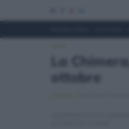
Economia e Finanza
Fisco e Lavoro
Lifestyle
La Chimera, 
ottobre
Redattore
13/10/2023
13/10/202
La pellicola arriva in sala do
al Zurich Film Festival.