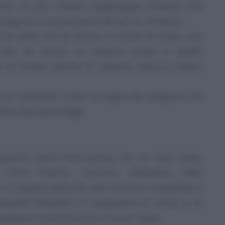
n c’è più. Poterla raggiungere diventa così
oseguire il suo percorso (da qui la chimera).
te nella vita di Arthur: si tratta di Italia, una
 che ha anche un talento simile a quello
ova le tombe, mentre la ragazza riesce a vedere
 vari interpreti, come un sogno da inseguire che
forzi dei personaggi.
eggiatrice Alice Rohrwacher ha un cast molto
r, Carol Duarte, Vincenzo Nemolato, Alba
. In questa pellicola Josh O’Connor interpreta il
sabella Rossellini è insegnante di canto e la
siliana Carol Duarte è, invece, Italia.