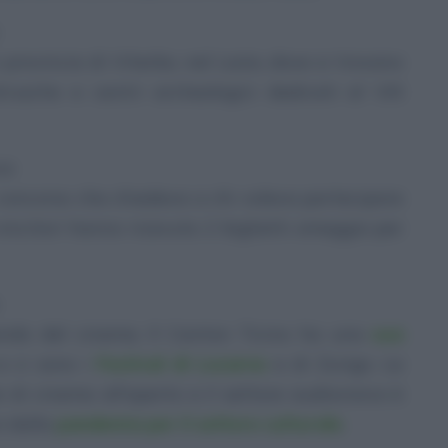
in provincia di Viterbo, nel Lazio, dove si trovano
rusche e centri archeologici dedicati al VIII
ca
n concorso che chiedeva a chi voleva partecipare
I vincitori hanno ricevuto 2 biglietti omaggio per
ondo del cinema. Il Canton Ticino ha una
sua
 ci sono i
Festival di Locarno
e di Zurigo. Le
di cinema all’aperto e il settore audiovisivo è
i dalla
pandemia per il settore culturale
.