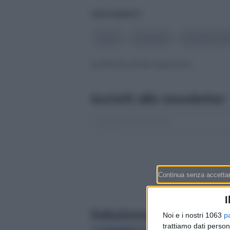
ARGOMENTI
#
Film
#
Cinema
#
Settore cul
© RIPRODUZIONE RISERVATA
Iscriviti alla newsletter
I
Selezionati per te
Noi e i nostri 1063
p
trattiamo dati person