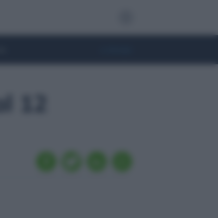
te
• Lifestyle
al 12