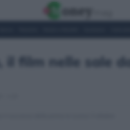
Imprese
Risparmio
Notizie e Attualità
Quotazioni
Criptovalu
il film nelle sale d
3 - 11:28
po il successo della prima lo scorso 3 ottobre