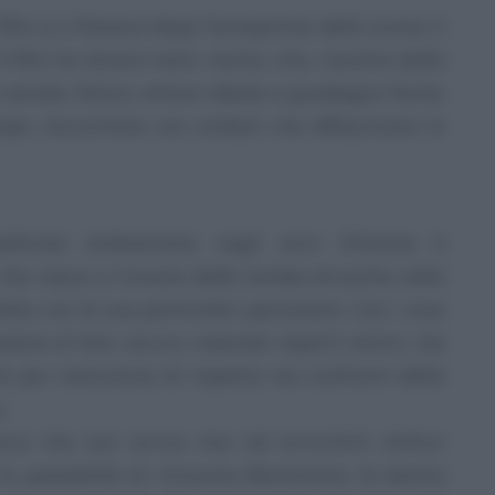
 film
La Chimera
dopo l’anteprima dello scorso 3
 Il film ha diversi temi: morte, vita, riscatto dalla
seriale, fatica, amore ideale e guadagno facile.
po, raccontata con simboli che affascinano lo
pellicola ambientata negli anni Ottanta è
 che riesce a trovare delle tombe etrusche nella
alia con le sue particolari percezioni. Con i suoi
ssare al lato oscuro rubando reperti storici, ma
fa per mancanza di rispetto nei confronti della
.
erca che non arriva mai ad arricchirli, Arthur
la possibilità di ritrovare Beniamina, la donna