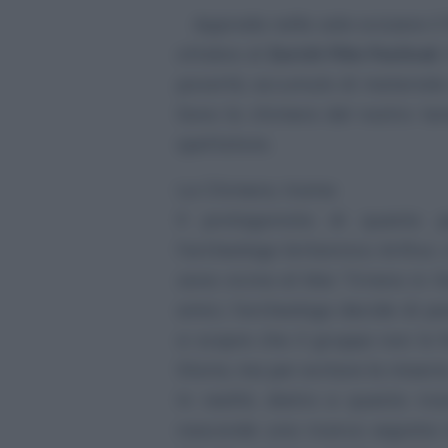
Approda nelle sale svizzere il
ottobre al
Zurich Film Festival
.
povertà, accumulo di materiale 
Sono la chimera del nostro tem
spettatore.
La Chimera, trama
Il protagonista di questa 
l’archeologo britannico Arthur,
zona vicina al Mar Tirreno in It
amici, l’archeologo decide di pa
si scopre che il gruppo non lo 
Storia, ma per evitare la miseria
In realtò, dietro a questa ric
nasconde una ricerca segreta: 