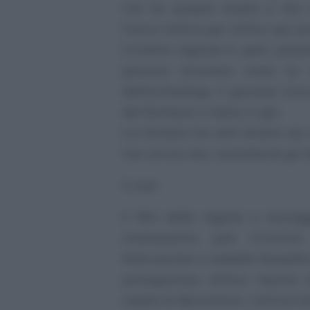
che ha sempre amato e che no
l’unico motivo per Arthur per pr
Un’altra ragazza è, però, presen
giovane straniera come lui
dell’archeologo. Il giovane tr
dei fantasmi a testa in giù.
La chimera ha volti diversi nei
non arriva mai, nonostante gli s
Il cast
Il film della regista e scen
interessante: Josh O’Conno
Rohrwacher e Isabella Rossellini
protagonista, Arthur; mentre I
madre di Beniamina. L’attrice bra