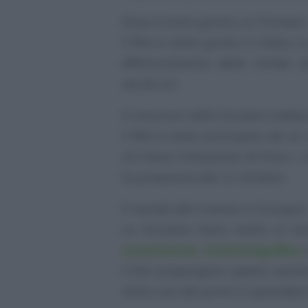
Dove è stato girato La Chimera
Il film è stato girato in Italia, 
effettivamente delle tombe et
secolo a.C.
Il concorso nella Svizzera tedes
Il film è stato anticipato da u
chi fosse l’interprete di Flora. 
la proiezione del 12 ottobre.
Il mondo del cinema in Svizzera
La Svizzera tiene molto al m
commissione cinematografica
e
Città propongono spesso serate 
stato uno dei primi a riprenders