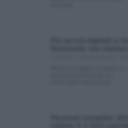
Più servizi digitali in 
favorevole, ma restano
Redazione
24 Gennaio 2022 - 09:
Personal computer 2021
milioni. E il 2022 potr