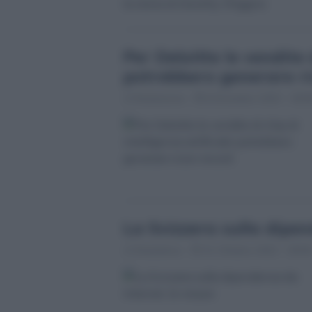
Per Deloitte le vendite d
potrebbero generare ri
Redazione
6 Dicembre 2023 - 09:0
La Svizzera sulla dipen
Redattore
31 Ottobre 2023 - 09:09