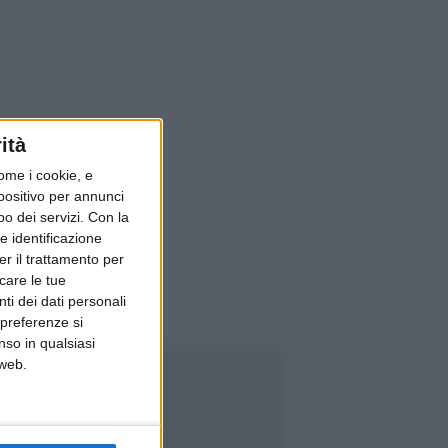
ità
ome i cookie, e
spositivo per annunci
o dei servizi.
Con la
e identificazione
er il trattamento per
icare le tue
ti dei dati personali
 preferenze si
nso in qualsiasi
 web.