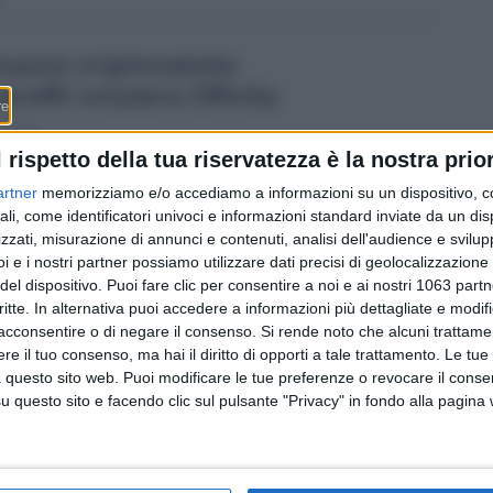
nuova criptovaluta
profit svizzera Dfinity
15:15
l rispetto della tua riservatezza è la nostra prior
Il debutto della nuova moneta digitale si è avuto
artner
memorizziamo e/o accediamo a informazioni su un dispositivo, c
solamente due giorni fa, ma IC ha già dimostrato di
ali, come identificatori univoci e informazioni standard inviate da un di
essere un grande competitor per ETH e BTC. Dal 10
zzati, misurazione di annunci e contenuti, analisi dell'audience e svilupp
maggio è già balzata a un massimo di 440 dollari, per
i e i nostri partner possiamo utilizzare dati precisi di geolocalizzazione 
una capitalizzazione di 66,4 miliardi.
del dispositivo. Puoi fare clic per consentire a noi e ai nostri 1063 partn
critte. In alternativa puoi accedere a informazioni più dettagliate e modif
acconsentire o di negare il consenso.
Si rende noto che alcuni trattamen
e il tuo consenso, ma hai il diritto di opporti a tale trattamento. Le tue
 questo sito web. Puoi modificare le tue preferenze o revocare il conse
questo sito e facendo clic sul pulsante "Privacy" in fondo alla pagina
Redazione
-
Privacy Policy
-
Preferenze privacy