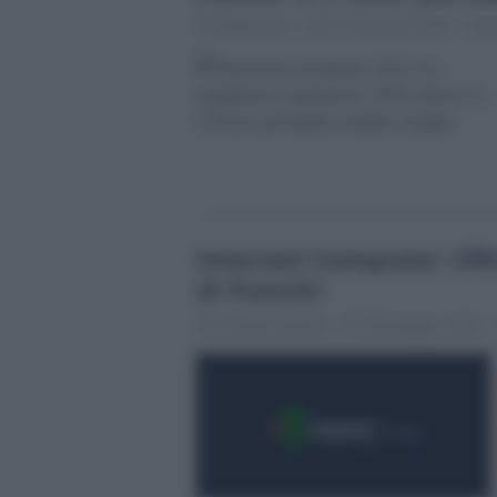
Redazione
17 Gennaio 2022 - 10:
Internet Computer: Dfi
di franchi
Claudia Mustillo
28 Maggio 2021 - 