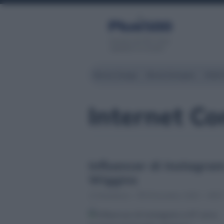
Servizio di CFD. Il tuo
capitale è a rischio
Borsa Zurigo
Borse Europee
Wall 
Internet C
Influencer di Instagram
Wiggins
Redattore
8 Dicembre 2023 - 09:5