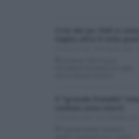
Crisi dei pc: Dell si un
taglia oltre 6 mila post
Chiara De Carli
6 Febbraio 2023 - 
Il "grande fratello" In
cookies sono morti
Sara Bracchetti
21 Settembre 2022