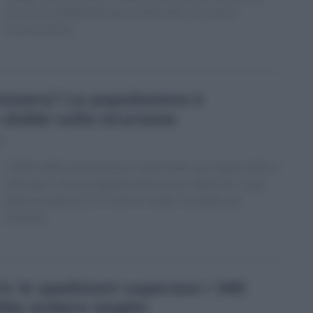
ancora la pubblicità personalizzata: ma senza
tracciamento.
Svizzera? La popolazione è
 dubbi sulla sicurezza
45
Il 38% della popolazione è diventato più disponibile a
utilizzare i servizi digitali del Governo durante i mesi
della pandemia. Lo rivela lo studio condotto da
Deloitte.
: le spedizioni superano i 340
ebbe andare meglio