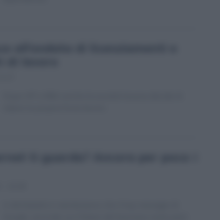
isce all’ondata di licenziamenti e
i di lavoro
11:17
Dopo HP e IBM, anche la società texana decide di
ridurre la propria forza lavoro.
ternet ti guarda? Ancora per poco: i
 - 12:18
A dichiararlo è nientemeno che il top manager di
Google, secondo cui il futuro del business resta però