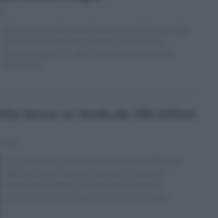
53
Il tasso di crescita annuale composto di due anni del
13% dal 2019 sottolinea quanto sia cresciuta
l’importanza dei PC dall’inizio della pandemia di
COVID-19.
nity lancia un fondo da 200 milioni
11:59
Per promuovere iniziative visionarie la fondazione
Definity lancia l’Internet Computer Developer
Ecosystem Program, che aiuterà a finanziare
strumenti e infrastrutture su Internet Computer.