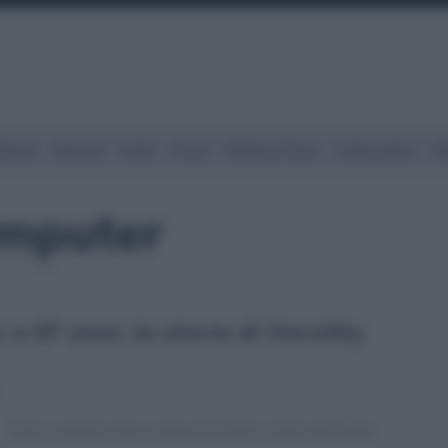
Street
Spread
Indici
Forex
Materie Prime
Criptovalute
Ra
omputer
 a 97 anni, la storia di Dorothy
7
Tutto è partito da un documentario voluto dal figlio.