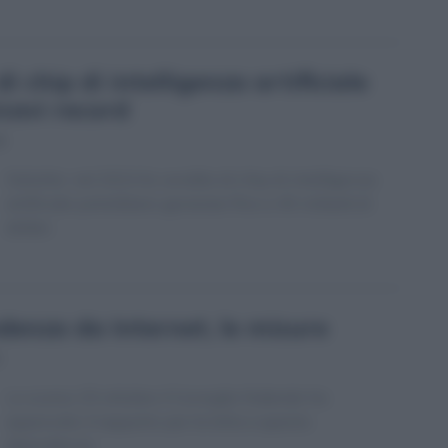
i chip di intelligenza artificiale
cavi record
8
Deloitte: nel 2024 le vendite di chip di intelligenza
artificiale potrebbero generare fino a 40 miliardi di
dollari.
denza da Internet, le misure
Lo scorso 25 ottobre il Consiglio federale ha
approvato il rapporto per la lotta a questa
dipendenza.