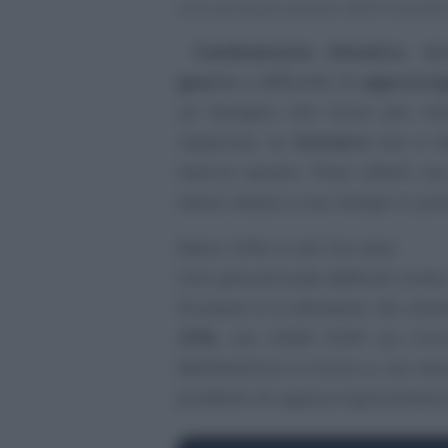
una prosecuzione dell’iniziati
Cambiamento climatico
, obi
guerre
e difficoltà di
approvvi
un bisogno che trova più moti
risparmio, la
Svizzera
non è da
marcia severe. Pare infatti si
meno messa a suo tempo in prev
Meno 10% in soli tre mesi
Una percentuale definità come 
Svizzera si è allineata. Da ott
10%
, con 2.826 GWh sui circa
dell’obiettivo è vicino e, con es
problemi di approvvigionamento