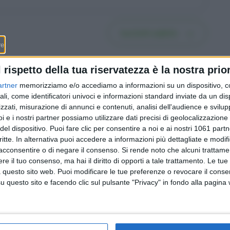
Iscriviti subito
l rispetto della tua riservatezza è la nostra prior
artner
memorizziamo e/o accediamo a informazioni su un dispositivo, c
ali, come identificatori univoci e informazioni standard inviate da un di
zzati, misurazione di annunci e contenuti, analisi dell'audience e svilupp
Il conto risparmio rende lo
i e i nostri partner possiamo utilizzare dati precisi di geolocalizzazione 
 6 passi
0,11%: su 1’000 franchi
del dispositivo. Puoi fare clic per consentire a noi e ai nostri 1061 partn
 dal
appena 1 franco all’anno,
critte. In alternativa puoi accedere a informazioni più dettagliate e modif
bero
ecco le 4 alternative che
acconsentire o di negare il consenso.
Si rende noto che alcuni trattamen
pagano di più
e il tuo consenso, ma hai il diritto di opporti a tale trattamento. Le tue
 questo sito web. Puoi modificare le tue preferenze o revocare il conse
questo sito e facendo clic sul pulsante "Privacy" in fondo alla pagina
Redazione
-
Privacy Policy
-
Preferenze privacy
MONEY SA - Via Carlo Pasta 25A - 6850 Mendrisio - CHE-395.017.124