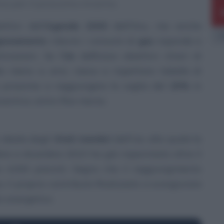
va per il prossimo inverno.
ettivi dell’
Agenda 2030
dell’Onu, ma anche
E
gionamento
: ridurre i consumi di
gas
risponde a
vazioni. Se l’
Ue
definisce obiettivi chiari di
 meno: e, anzi, riesce a rispettare tabelle di
a prossima a raggiungere la soglia del
15%
in
entivo, entro fine marzo.
ideale dagli
Stati membri
dell’Ue, alla quale la
obre a dicembre 2023 ha già risparmiato oltre il
 4.000 previsti. Segno che il raggiungimento
so, il proprio contributo finalizzato a scongiurare
 energetico.