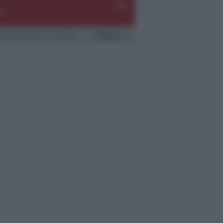
-
-%
-
laborazione a cura di