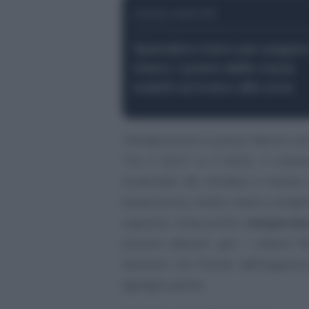
LEGGI ANCHE
Spendere meno per pagar
meno: i premi delle casse
malati arrivano alle urne
Temperature e prezzi danno u
Tra il 2017 e il 2021, il con
invernale, da ottobre a marzo,
Quest’anno, molto meno: compli
ingiusto trascurarlo,
temperatu
ancora elevati per i clienti f
tensioni sul fronte dell’appro
egregia parte.