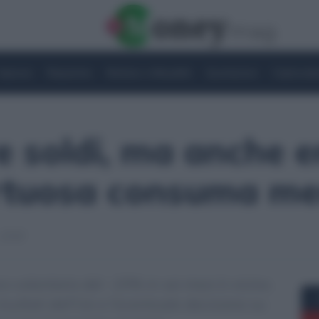
Imprese
Risparmio
Notizie e Attualità
Quotazioni
Criptovalu
 soldi, ma anche e
irtuosa consuma m
17:57
vo volontario del -15% in sei mesi è vicino.
isultati dell’Ue e l’eventuale decisione su