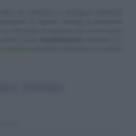
iderà se continuare a perseguire l’obiettivo
ssivamente, la Svizzera valuterà se mantenere
er un altro anno. Al momento, non vi sono invece
, anche se una
sensibilizzazione
informale è in
i in bolletta
potrebbero diventare un incentivo
rgetico
#
Unione Europea