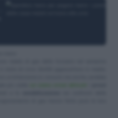
e
na mano
sumo medio di gas della Svizzera nel semestre
 è stato di circa 26.650 gigawattora in media.
ce un’attenzione ai consumi ma anche, sarebbe
re
più calde
cui siamo ormai abituati
. I
prezzi
inali e la
sensibilizzazione
nei confronti delle
vvigionamento di gas hanno fatto pure la loro