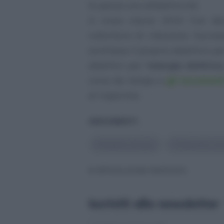
Si pensa ora all’elettricità
A inizio marzo 2024 l’Ue dec
volontario di riduzione. Succe
anch’essa il proprio obiettivo p
obiettivi per l’
energia elettrica
corso da tempo e
gli increment
al risparmio.
ARGOMENTI
#
Bolletta del gas
#
Risparmio ene
© RIPRODUZIONE RISERVATA
Iscriviti alla newsletter