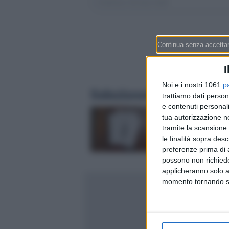
I
Noi e i nostri 1061
p
Selezionati per te
trattiamo dati person
e contenuti personali
Fare testamento in
tua autorizzazione no
Svizzera: la guida in
tramite la scansione 
per scriverlo bene (e
le finalità sopra des
2023 puoi lasciare li
preferenze prima di 
metà del patrimonio)
possono non richieder
applicheranno solo a
momento tornando su 