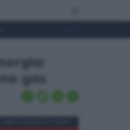
te
• Lifestyle
nergia:
eno gas
CAMBIO EURO/FRANCO SVIZZERO