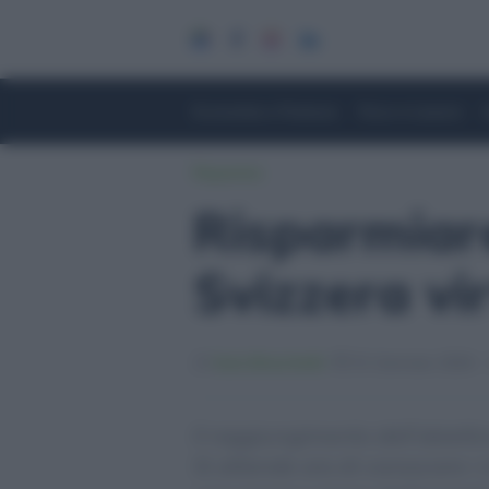
Economia e Finanza
Fisco e Lavoro
Risparmio
Risparmiare
Svizzera v
Sara Bracchetti
31 Gennaio 2024 - 
Il raggiungimento dell’obietti
Si attende ora di conoscere i r