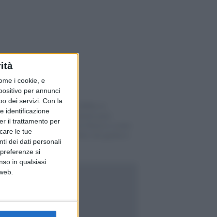
ità
ome i cookie, e
spositivo per annunci
o dei servizi.
Con la
Garanzia d’affitto in
e identificazione
Svizzera: quanto puoi
er il trattamento per
versare, dove finisce e come
icare le tue
riaverla indietro (la guida in
ti dei dati personali
6 passi)
 preferenze si
nso in qualsiasi
 web.