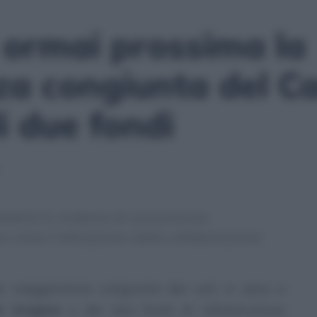
 ormai prossima la
a congiunta del Ca
i due fondi
etenti in materia di concorrenza
o verso l’attuazione della collaborazione
lla maggioranza congiunta dei voti in seno a
i Grigioni
e dei due fondi di infrastrutture