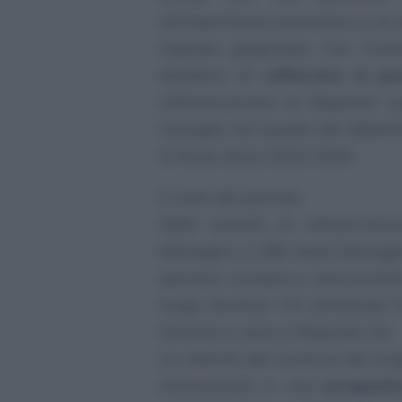
all’importanza economica e di 
impresa grigionese. Con l’unio
desiderio di
rafforzare la po
nell’azionariato di Repower q
Consiglio nel quadro dei dibatti
la forza idrica 2022-2050.
Il ruolo dei partner
Nelle società di infrastrutt
Managers e UBS Asset Manageme
pensioni svizzere e assicurazi
lungo termine. Ciò sottolinea 
termine in seno a Repower SA.
La volontà del Cantone dei Grig
motivazione in una
prospetti