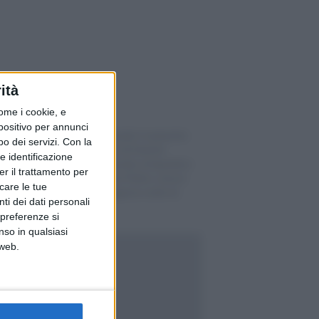
ità
ome i cookie, e
spositivo per annunci
Medacta chiude il semestre
o dei servizi.
Con la
a 341 milioni di franchi
e identificazione
(+7%): l’azienda ortopedica
er il trattamento per
di Castel San Pietro cresce
icare le tue
ma resta appena sotto le
ti dei dati personali
attese
 preferenze si
nso in qualsiasi
 web.