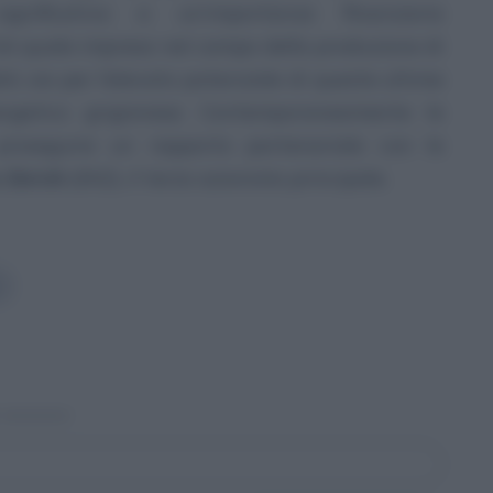
gnificativa e un’importanza finanziaria
SA quale impresa nel campo della produzione di
ili, sia per l’elevato potenziale di queste ultime
ergetico grigionese. Contemporaneamente le
proseguire un rapporto partenariale con le
 Zürich
(EKZ), il terzo azionista principale.