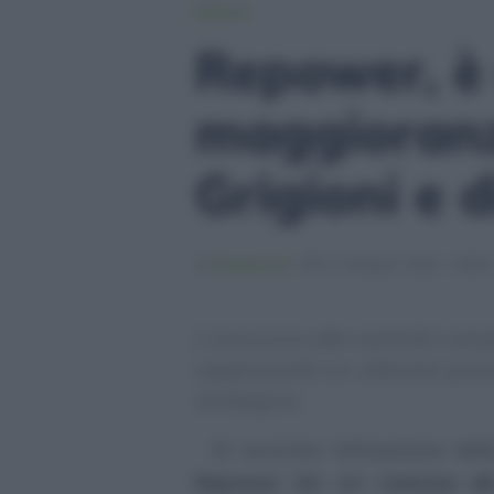
Imprese
Repower, è
maggioranz
Grigioni e d
Redazione
17 Ottobre 2023 - 09:01
L’annuncio alle autorità comp
rappresenta un ulteriore pass
strategica.
Si avvicina l’attuazione de
Repower SA
del
Cantone de