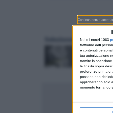
I
Selezionati per te
Noi e i nostri 1063
p
trattiamo dati person
Medacta, ricavi a 368
e contenuti personali
nel primo semestre 
tua autorizzazione no
(+9,7%): il gruppo di
tramite la scansione 
San Pietro cresce an
le finalità sopra des
dati sugli utili il 9 s
preferenze prima di 
possono non richieder
applicheranno solo a
momento tornando su 