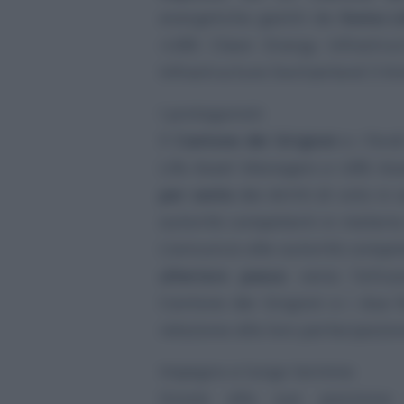
energetiche gestiti da
Swiss L
«UBS Clean Energy Infrastru
Infrastructure Switzerland 3 K
I protagonisti
Il
Cantone dei Grigioni
e i fond
Life Asset Managers e UBS A
per cento
dei diritti di voto in
autorità competenti in materia
L’annuncio alle autorità compe
ulteriore passo
verso l’attua
Cantone dei Grigioni e i due f
relazione alla loro partecipazion
Impegno a lungo termine
Grazie alla sua posizione 