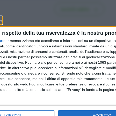
Iscriviti subito
l rispetto della tua riservatezza è la nostra prior
artner
memorizziamo e/o accediamo a informazioni su un dispositivo, c
ali, come identificatori univoci e informazioni standard inviate da un di
 milioni
Mammut passa ai cinesi di
zzati, misurazione di annunci e contenuti, analisi dell'audience e svilupp
2026
CPE per (quasi) mezzo
i e i nostri partner possiamo utilizzare dati precisi di geolocalizzazione 
 Castel
miliardo: cosa resta
del dispositivo. Puoi fare clic per consentire a noi e ai nostri 1063 partn
cora, i
davvero della «Swissness»
critte. In alternativa puoi accedere a informazioni più dettagliate e modif
ettembre
del marchio alpino
acconsentire o di negare il consenso.
Si rende noto che alcuni trattamen
e il tuo consenso, ma hai il diritto di opporti a tale trattamento. Le tue
 questo sito web. Puoi modificare le tue preferenze o revocare il conse
questo sito e facendo clic sul pulsante "Privacy" in fondo alla pagina
Redazione
-
Privacy Policy
-
Preferenze privacy
MONEY SA - Via Carlo Pasta 25A - 6850 Mendrisio - CHE-395.017.124
ACCETTO
PIÙ OPZIONI