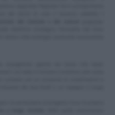
politica regionale, Repower SA è un’importante
ne dei diritti di voto il Governo soddisfa il
sizione del Cantone e dei comuni
grigionesi
uale obiettivo strategico, formulato dal Gran
ti relativi alla strategia cantonale concernente
ure energetiche gestite da Swiss Life Asset
nt con sede in Svizzera investono solo casse
oni svizzere con un orizzonte di investimento a
l’interesse dei due fondi a un impegno a lungo
ioni di partecipare al progetto trova la propria
va a lungo termine
, dalla quale scaturiscono