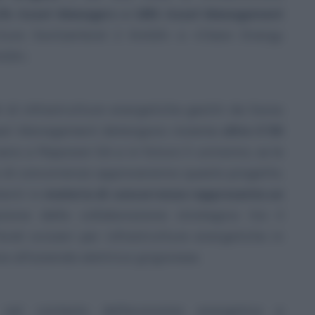
ife Asset Managers e UBS Asset Management
cture Switzerland 2 KmGK» e «Clean Energy
mGK».
i di infrastrutture energetiche gestiti da Swiss
sset Management detengono insieme
oltre il 50
 seno a Repower SA e in futuro li uniranno, se le
 di concorrenza approveranno questo progetto.
tenti in
materia di concorrenza rappresenta un
zione della collaborazione strategica tra il
ondi svizzeri per infrastrutture energetiche in
e all’azienda elettrica grigionese.
nel contesto dell’economia energetica e