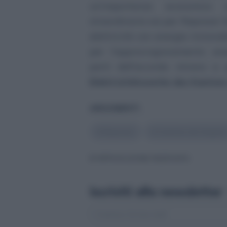
un’importanza economica si
straordinaria sia per Repower 
elettricità con energie rinnovab
per l’approvvigionamento en
parti dell’accordo mirano a 
Elektrizitätswerke des Kantons
ARGOMENTI
#
Repower
#
Cantone dei Grigioni
© RIPRODUZIONE RISERVATA
Iscriviti alla newsletter