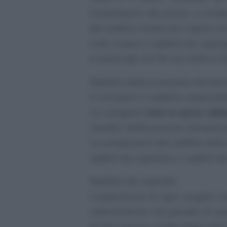
l’andamento dei prezzi, si evi
del reddito totale pro capite co
Cala invece il reddito da capita
è salita (da 19,7% nel 1995 a 2
Reddito delle economie domestic
In Svizzera il redditto disponib
cui vengono
tolte le spese obbl
membri dell’economia domestic
Le componenti del reddito delle
redditi da capitale e i redditi d
Reddito da capitale
L’importanza di ogni singola 
radicalmente nel periodo di oss
di 3/4, mentre quella degli utili