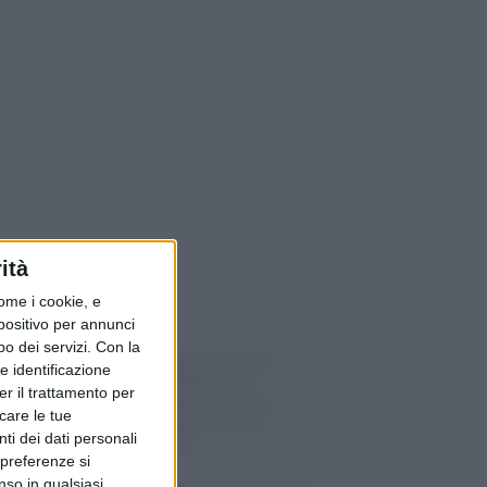
ità
ome i cookie, e
spositivo per annunci
o dei servizi.
Con la
Il conto risparmio rende lo
e identificazione
0,11%: su 1’000 franchi
er il trattamento per
appena 1 franco all’anno,
icare le tue
ecco le 4 alternative che
ti dei dati personali
pagano di più
 preferenze si
nso in qualsiasi