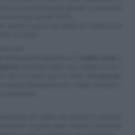
denzia che durante questo periodo la variazione
rretto è stata solo del 26,7%.
le, mentre la quota dei redditi da trasferimenti
5,5% nel 2020).
he, cos’è
ile dell’economia domestica è il
reddito lordo
, a
igatorie
. Rientrano nella voce, i redditi di tutti i
a, che in Svizzera sono in media
2,11 persone
.
 economie domestiche sono i redditi da lavoro, i
a trasferimenti.
componente del reddito da capitale è cambiata
ervazione: la quota degli interessi è diminuita
 distribuiti dalle società è più che raddoppiata.