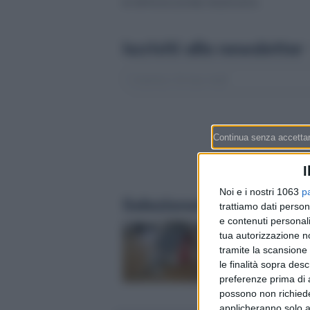
© RIPRODUZIONE RISERVATA
Iscriviti alla newsletter
I
Noi e i nostri 1063
p
Selezionati per te
trattiamo dati person
e contenuti personali
Ipoteca in Svizzera: 
tua autorizzazione no
SARON? La guida in 
tramite la scansione 
per finanziare casa 
le finalità sopra des
(con i tassi di agost
preferenze prima di 
possono non richieder
applicheranno solo a