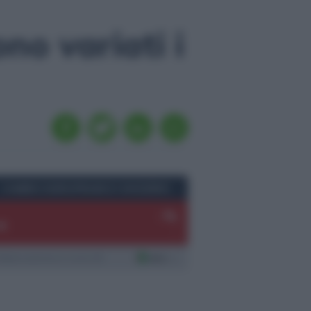
o variati i
CAMBIO EURO/FRANCO SVIZZERO
-
-%
-
laborazione a cura di