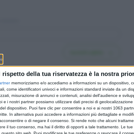
Iscriviti subito
l rispetto della tua riservatezza è la nostra prior
artner
memorizziamo e/o accediamo a informazioni su un dispositivo, c
ali, come identificatori univoci e informazioni standard inviate da un di
zzati, misurazione di annunci e contenuti, analisi dell'audience e svilupp
fissa o
Fare testamento in
i e i nostri partner possiamo utilizzare dati precisi di geolocalizzazione 
6 passi
Svizzera: la guida in 6 passi
del dispositivo. Puoi fare clic per consentire a noi e ai nostri 1063 partn
nel 2026
per scriverlo bene (e dal
critte. In alternativa puoi accedere a informazioni più dettagliate e modif
o)
2023 puoi lasciare libero
acconsentire o di negare il consenso.
Si rende noto che alcuni trattamen
metà del patrimonio)
e il tuo consenso, ma hai il diritto di opporti a tale trattamento. Le tue
 questo sito web. Puoi modificare le tue preferenze o revocare il conse