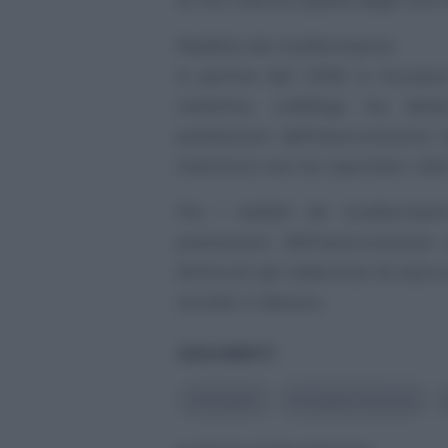
Reddito da trasferimento
A partire dal 1996 in Svizzera
malattia. L’obbligo ha dete
prestazioni dell’assicurazione. 
statistica non ha riportato i dat
Per i redditi da trasferime
prestazioni dell’assicurazione
diminuiti gli indennizzi di assic
sociale in denaro.
ARGOMENTI
#
Reddito
#
reddito Svizzera