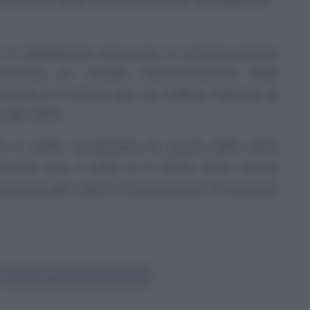
 è obbligatorio assicurarsi a un’assicurazione
rminato un cambio nell’attribuzione delle
Questo è il motivo per cui l’Ufficio federale di
i del 1995.
nti è molto aumentata la quota delle altre
 sociale (tra il 1996 e il 2020). Sono invece
urazione per i danni e le prestazioni di sicurezza
#
reddito economie domestiche