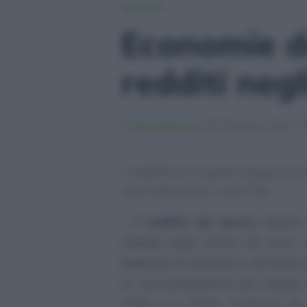
Risparmio
Economie do
redditi negl
Mario Morandi
2 Dicembre 2021 - 1
I redditi pro capite salgono i
dell’inflazione (+26,7%).
Il
reddito da lavoro
(quasi 
stabile negli ultimi 25 anni: 
federale di statistica, che fann
In una prospettiva più ampia i
1995 e il 2020. Tuttavia, se 