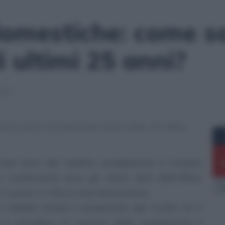
mestiche: come son
i ultimi 25 anni?
0:27
nvece poco nel periodo osservato, al netto
due terzi del reddito complessivo) è rimasto
a confermarlo sono gli ultimi dati dell’Ufficio
E
o il punto in ottica macroeconomica.
l reddito totale è aumentato del 72,5% tra il
si considera la crescita della popolazione e