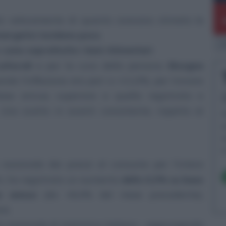
iù velocemente di quanto avevano stimato le
energetici incidono poco
.
E
a
sono soprattutto i beni Alimentari
ulturali
e per la cura della persona.
Bisogna
ndo l’inflazione era pari a +11,0%, per trovare
ase annua, superiore a quella registrata a
Uno scatto in avanti consistente, rispetto al
F
u
s
e
e nazionale dei prezzi al consumo per l’intera
chi, ha registrato un aumento
dello 0,3% su base
e annua
(da +8,4% del mese precedente),
re.
uto nazionale di statistica italiano - aggiungendo