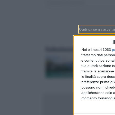
I
Selezionati per te
Noi e i nostri 1063
p
trattiamo dati person
Comprare o restare 
e contenuti personali
affitto? In Svizzera 
tua autorizzazione no
pigione conviene se
tramite la scansione 
spesso: i 4 conti da 
le finalità sopra des
prima di decidere (e
preferenze prima di 
cambia in Ticino)
possono non richieder
applicheranno solo a
momento tornando su 