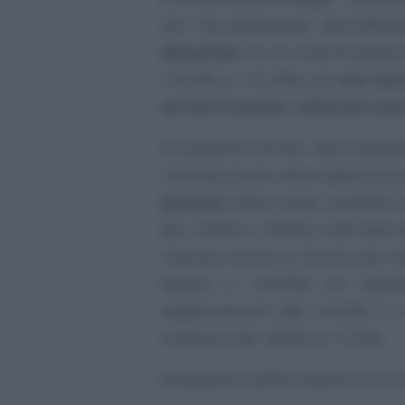
che l’accelerazione dell’infla
alimentari
, la cui crescita pas
+10,4% a +11,4%) sia
non lavo
servizi ricreativi, culturali e p
In aumento anche i beni durevo
Contribuiscono all’accelerazion
durevoli
intesi come i prodotti 
(da +3,8% a +4,6%) e dei beni
crescere anche in misura più rid
agosto a +44,5%) sia rego
regolamentati (da +41,6% a +41
trasporti (da +8,4% a +7,2%).
Situazione nell’Eurozona e in S