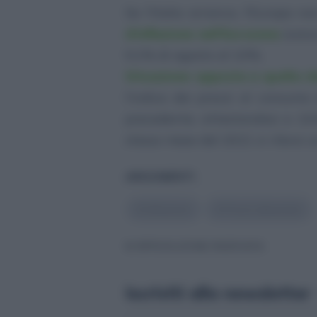
Se l’Italia arranca, l’Europa 
d’inflazione nell’Eurozona
aveva
9,1% di agosto al 10%.
Situazione opposta a quella che
l’indice dei prezzi al consumo
precedente, attestandosi a 104
stesso mese del 2021 si rileva u
ARGOMENTI
#
Inflazione
#
Prezzi alimentari
© RIPRODUZIONE RISERVATA
Iscriviti alla newsletter