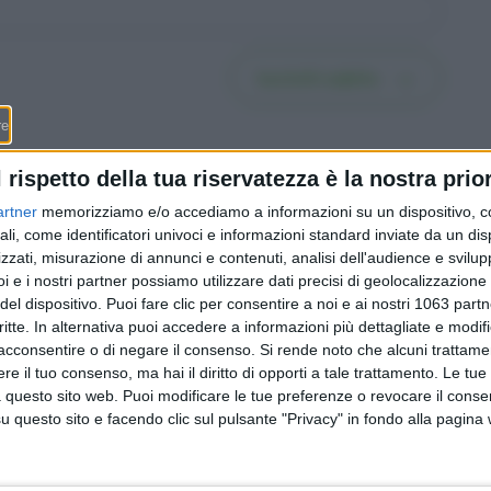
Iscriviti subito
l rispetto della tua riservatezza è la nostra prior
artner
memorizziamo e/o accediamo a informazioni su un dispositivo, c
ali, come identificatori univoci e informazioni standard inviate da un di
in
Dazi USA al 39% da oggi,
zzati, misurazione di annunci e contenuti, analisi dell'audience e svilupp
oggi la
ma le imprese svizzere non
i e i nostri partner possiamo utilizzare dati precisi di geolocalizzazione 
mpre più
arretrano: il barometro KOF
del dispositivo. Puoi fare clic per consentire a noi e ai nostri 1063 partn
fare
risale a 103,5 punti (e conta
critte. In alternativa puoi accedere a informazioni più dettagliate e modif
 cosa
per i posti di lavoro in
acconsentire o di negare il consenso.
Si rende noto che alcuni trattamen
Ticino)
e il tuo consenso, ma hai il diritto di opporti a tale trattamento. Le tue
 questo sito web. Puoi modificare le tue preferenze o revocare il conse
questo sito e facendo clic sul pulsante "Privacy" in fondo alla pagina
Redazione
-
Privacy Policy
-
Preferenze privacy