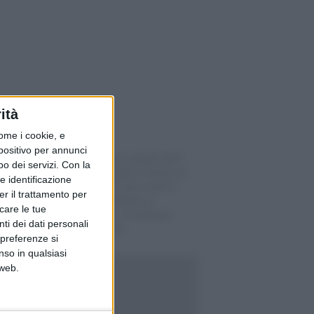
ità
ome i cookie, e
spositivo per annunci
Premi di cassa malati 2027:
o dei servizi.
Con la
l’aumento medio si ferma al
e identificazione
3,7%, ma in Ticino resta il
er il trattamento per
nodo dell’«effetto di
icare le tue
recupero» (e i 4 modi per
ti dei dati personali
pagare meno)
 preferenze si
nso in qualsiasi
 web.