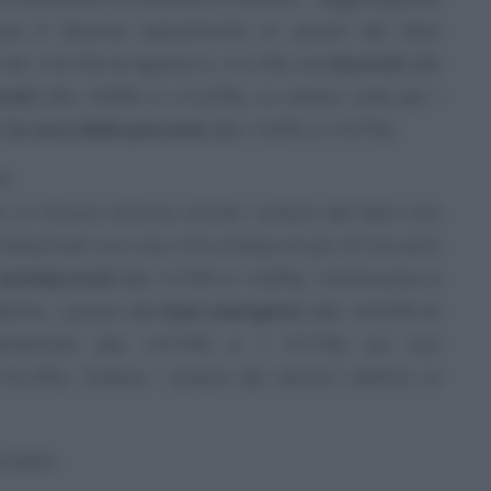
zione è dovuta soprattutto ai prezzi dei beni
sa da +10,1% di agosto a +11,4%, sia
lavorati
(da
rati
(da +9,8% a +11,0%). Lo stesso vale per i
er la cura della persona
(da +4,6% a +5,7%).
li
e, in misura minore, anche i prezzi dei beni non
industriali con una vita attesa di più di tre anni
semidurevoli
(da +2,3% a +2,8%). Continuano a
otta, i prezzi dei
beni energetici
(da +44,9% di
lamentati (da +47,9% a + 47,7%) sia non
,2%). Calano i prezzi dei servizi relativi ai
vizzera