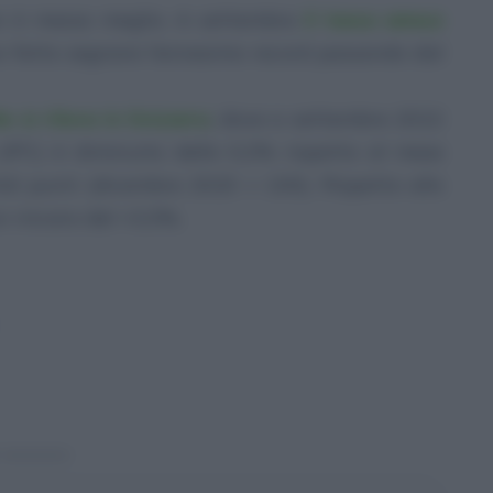
non è messa meglio. A settembre
il tasso annuo
 fatto segnare l’ennesimo record passando dal
 si rileva in Svizzera
, dove a settembre 2022
 (IPC) è diminuito dello 0,2% rispetto al mese
,6 punti (dicembre 2020 = 100). Rispetto allo
n rincaro del +3,3%.