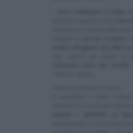
Corre l’inflazione in Italia
, p
autorità. E questa volta
i beni 
A pesare sul carrello della spes
insieme ai
Servizi ricreativi, c
risalire all’agosto del 1983
qua
una crescita dei prezzi su b
settembre 2022, del +10,9%.
+9,6% di agosto.
Pesano alimentari e servizi
A settembre in Italia, l’indic
collettivitá, al lordo dei tabac
mensile
e
dell’8,9% su bas
confermando la stima prelimina
A confermarlo è
l’Istat
- l’Istit