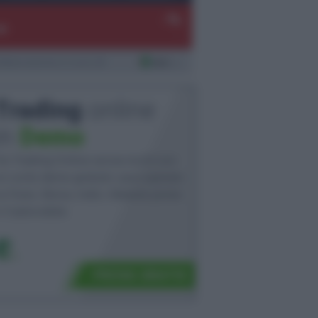
-
-%
-
laborazione a cura di
Trading
online
in
Demo
ai Trading Online senza rischi con
n conto demo gratuito: puoi operare
u Forex, Borsa, Indici, Materie prime
 Criptovalute.
PROVA GRATIS