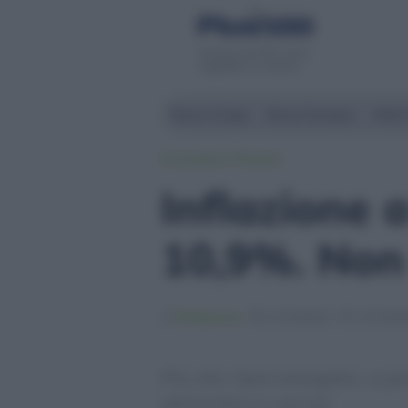
Servizio di CFD. Il tuo
capitale è a rischio
Borsa Zurigo
Borse Europee
Wall 
Economia e Finanza
Inflazione 
10,9%. Non
Redazione
17/10/2022
17/10/20
Più che i beni energetici, a pe
alimentari e i servizi.