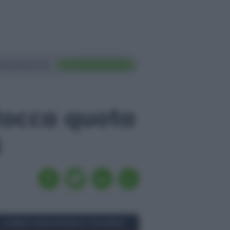
ting Nazionali
FAI TRADING ORA
 tocca quota
3
CAMBIO EURO/FRANCO SVIZZERO