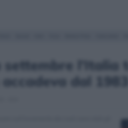
Street
Spread
Indici
Forex
Materie Prime
Criptovalute
Ra
a settembre l’Italia
 accadeva dal 198
22 - 18:24
sare sull’incremento dei costi sono stati gli