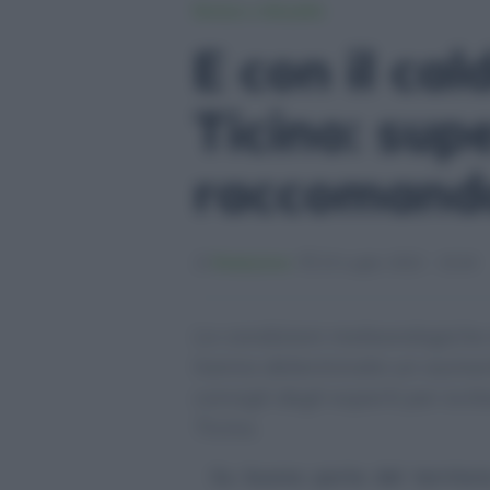
Notizie e Attualità
E con il ca
Ticino: supe
raccomanda
Redazione
23 Luglio 2022 - 10:24
Le condizioni meteorologiche 
hanno determinato un aumento 
consigli degli esperti per ev
Ticino.
Su buona parte del territorio