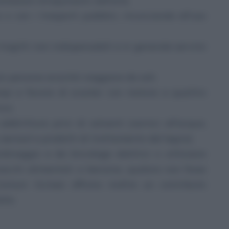
issioni d’inquinanti nell’aria.
ta o con i trasporti pubblici, rinunciando all’uso
 tragitti non indispensabili e in generale servirsi
iù persone anziché viaggiare da soli;
mpi a favore di scooter con motore a quattro
co;
ddirittura privi di solventi (vernici all’acqua,
y aerosol e prodotti di trattamento del legno);
rdinaggio e da bricolage elettrici o utilizzare
recchi alimentati a benzina, qualora non fosse
 Comuni ticinesi offrono inoltre un contributo
ata.