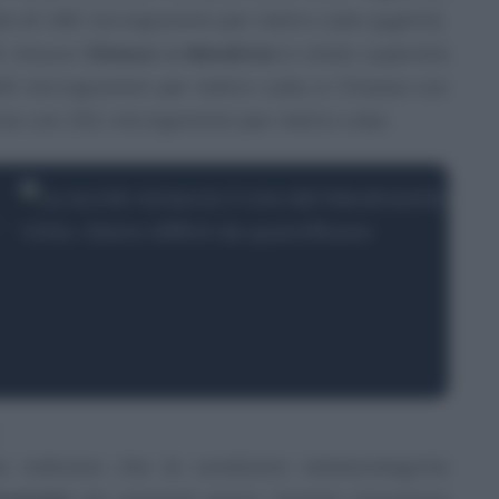
lia di 180 microgrammi per metro cubo (µg/m3).
di misura
Chiasso e Mendrisio
è stata superata
240 microgrammi per metro cubo; a Chiasso con
isio con 251 microgrammi per metro cubo.
ra indicano che le condizioni meteorologiche