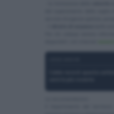
- la limitazione della
velocità 
dal superamento della soglia d’
servizio d’urgenza (polizia, pom
- il
divieto di sorpasso s
ulle au
Per chi volesse restare inform
disponibili i siti internet
www.ti.
LEGGI ANCHE
Caldo record: questa sett
sarà la più rovente
Le raccomandazioni
Il Dipartimento del territori