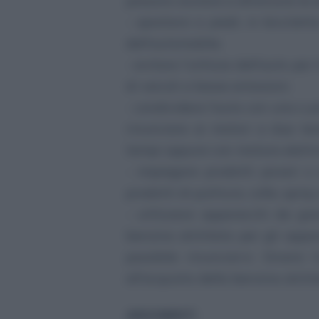
possono aiutare a diminuire le em
- spostarsi a piedi, in biciclet
dell’automobile;
- evitare l’utilizzo dell’auto per
di veicoli a basse emissioni;
- condividere l’auto con una o p
rinunciare ai motori a due te
tempi oppure con motore elettri
- impiegare prodotti poveri o a
prodotti di pulitura, colle, spra
- utilizzare apparecchi da gia
benzina alchilata per gli appa
possibile rinunciarvi. Diversi
all’acquisto della benzina alchil
ARGOMENTI