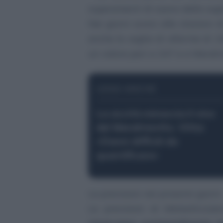
superamenti di ozono della sog
Nei giorni scorsi alle stazioni 
anche la soglia di allarme di 
un valore pari a 247 e a Mendr
LEGGI ANCHE
La siccità minaccia il vino
del Mendrisiotto. Vitta:
«Danni difficili da
quantificare»
Le previsioni nei prossimi giorni
Le previsioni di MeteoSvizze