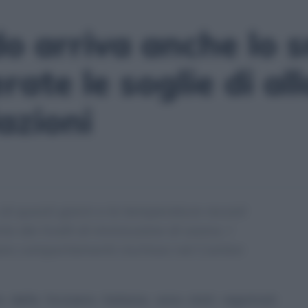
ldo arriva anche lo 
rate le soglie di al
zioni
di questi giorni e le temperature record
dei livelli di immissione di ozono. I
itare comportamenti rischiosi nel Canton
 della Svizzera italiana, sono stati registrati