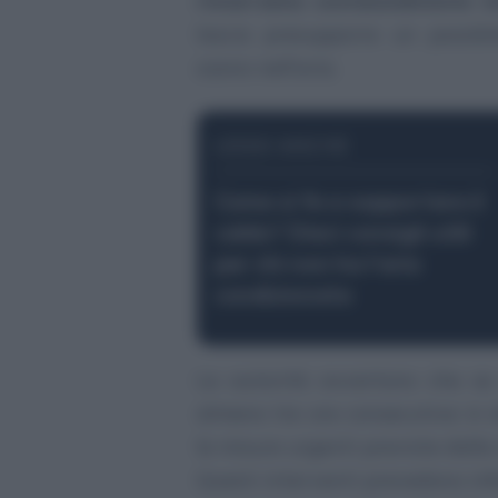
rimarranno sostanzialmente in
lascia presupporre un possibi
ozono nell’aria.
LEGGI ANCHE
Come si fa a sopportare il
caldo? Dieci consigli utili
per chi non ha l’aria
condizionata
Le autorità avvertono che se 
almeno tre ore consecutive in d
le misure urgenti previste dalla
Questi interventi prevedono infa