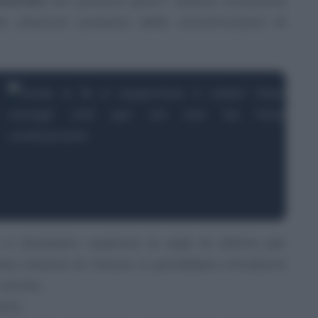
variate
nei prossimi giorni. Questa situazione
le ulteriore aumento delle concentrazioni di
si dovessero superare le sogli di allerta per
ue stazioni di misura, si potrebbero introdurre
 norma.
tti: