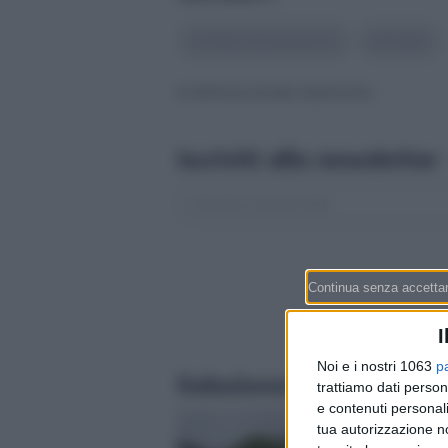
#
Stato di emergenza
#
Estate
© RIPRODUZIONE RISERVATA
Iscriviti alla newsletter
I
Noi e i nostri 1063
p
Selezionati per te
trattiamo dati person
e contenuti personali
Permessi di lavoro in
tua autorizzazione no
da agosto la doma