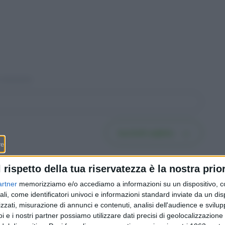
Iscriviti subito
l rispetto della tua riservatezza è la nostra prior
artner
memorizziamo e/o accediamo a informazioni su un dispositivo, c
ali, come identificatori univoci e informazioni standard inviate da un di
zzati, misurazione di annunci e contenuti, analisi dell'audience e svilupp
 Ticino,
FFS Cargo, il Consiglio di
i e i nostri partner possiamo utilizzare dati precisi di geolocalizzazione 
nda è
Stato torna alla carica: