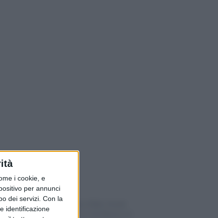
ità
ome i cookie, e
spositivo per annunci
o dei servizi.
Con la
Lugano, dopo Bally chiude
e identificazione
anche Gucci in Via Nassa: la