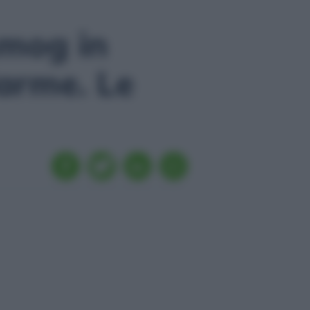
smog in
larme. Le