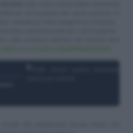
a 80 km/h
sulla tratta autostradale interessata
allarme, ad eccezione dei veicoli prioritari in
pieri, ambulanza, stato maggiore di condotta);
tostrade e semiautostrade per i veicoli pesanti.
ato sulle condizioni dell’aria nel Cantone sono
ch/aria
e
www.oasi.ti.ch/web/dati/aria.html
.
imana
o ricorda alla popolazione alcune misure che