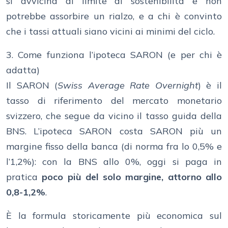
si avvicina al limite di sostenibilità e non
potrebbe assorbire un rialzo, e a chi è convinto
che i tassi attuali siano vicini ai minimi del ciclo.
3. Come funziona l’ipoteca SARON (e per chi è
adatta)
Il SARON (
Swiss Average Rate Overnight
) è il
tasso di riferimento del mercato monetario
svizzero, che segue da vicino il tasso guida della
BNS. L’ipoteca SARON costa SARON più un
margine fisso della banca (di norma fra lo 0,5% e
l’1,2%): con la BNS allo 0%, oggi si paga in
pratica
poco più del solo margine, attorno allo
0,8-1,2%
.
È la formula storicamente più economica sul