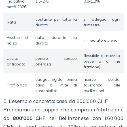
indicativo
1,5-2%
0,8-1,2%
metà 2026
costante per tutta la
si adegua ogni
Rata
durata
trimestre
Rischio di
nullo durante la
immediato e pieno
rialzo
durata
flessibile (preavviso
Uscita
penale, spesso
breve o a fine
anticipata
onerosa
frazione)
budget rigido, prima
riserve solide,
Profilo tipo
casa al limite di
tolleranza alle
sostenibilità
oscillazioni
5. L’esempio concreto: casa da 800’000 CHF
Prendiamo una coppia che compra un’abitazione
da
800’000 CHF
nel Bellinzonese, con 160’000
CHF di fondi propri (il 20%) e un’ipoteca di