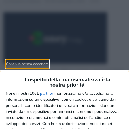
Susanna Soliman
28 Settembre 2021 - 13:53
Non è facile trovare buoni affitti in Ticino, ma il calo degli
importi di locazione in alcune zone fa ben sperare. Ecco
Il rispetto della tua riservatezza è la
cosa sapere a riguardo.
nostra priorità
Noi e i nostri 1061
partner
memorizziamo e/o accediamo a
informazioni su un dispositivo, come i cookie, e trattiamo dati
personali, come identificatori univoci e informazioni standard
inviate da un dispositivo per annunci e contenuti personalizzati,
misurazione di annunci e contenuti, analisi dell'audience e
sviluppo dei servizi.
Con la tua autorizzazione noi e i nostri