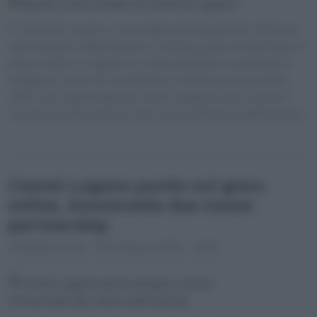
Il Casinò di Lugano, è una delle più frequentate e famose
case da gioco della regione. Costruito sulla riva del lago, in
pieno centro a Lugano, è a tutti gli effetti considerato il
maggiore centro di mondanità e intrattenimento della
città. Vuoi sapere quanto costa l’ingresso per il casinò?
Troverai le informazioni che cerchi all’interno dell’articolo.
Casinò Lugano punta sul gioco
online. Annunciate due nuove
partnership
Matteo Casari
13 Agosto 2022 - 10:02