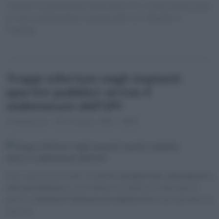
Tramite la piattaforma Swiss4win.ch, è stata annunciata
la nuova partnership commerciale con Wazdan e
Pariplay.
Troppi infortuni negli impianti
sportivi pubblici: arriva il
vademecum dell’UPI
Redazione
16 Giugno 2022 - 08:33
Due i punti essenziali: installare
pumptrack, skatepark e
attrezzi fitness
a una distanza sufficiente dai parchi
giochi e
limitare l’altezza di caduta
libera per gli attrezzi
sportivi.