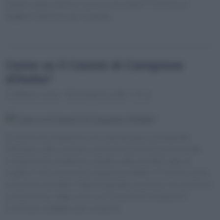
sapere quali casinò ci sono in Svizzera? Continua a
leggere l’articolo per scoprirlo.
Come va il Casinò di Campione
d’Italia?
Matteo Casari
18 Agosto 2022 - 07:12
Il Casinò di Campione è la casa da gioco più grande
d’Europa, oltre a essere una tra le più famose al mondo.
L’imponente struttura è situata sulla riva del Lago di
Lugano, nel comune di Campione d’Italia. Il Casinò vanta
una storia secolare, fatta di grande successo ma anche di
controversie. Oggi come va il Casinò di Campione?
Continua a leggere per scoprirlo.