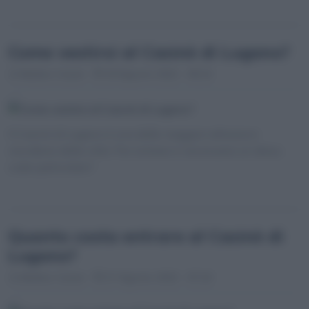
Come vestirsi al Casinò di Lugano?
Matteo Casari
18 Agosto 2022 - 06:14
Il Casinò di Lugano è una delle maggiori attrazioni
mondane della città. Per entrare è necessario un dress
code particolare?
Quanto costa entrare al Casinò di
Lugano?
Matteo Casari
17 Agosto 2022 - 07:24