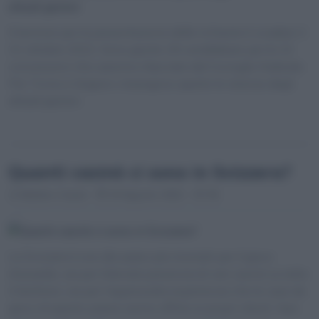
Il termine per la presentazione delle richieste è scaduto il
31 ottobre 2022. Sono giunte 29 candidature per le 23
concessioni che saranno rilasciate dal Consiglio federale.
Per Ticino e Grigioni, rimangono aperte le istanze degli
attuali gestori.
Quanti casinò ci sono in Svizzera?
Matteo Casari
19 Agosto 2022 - 07:36
La Svizzera è uno dei paesi più rinomati per il gioco
d’azzardo, sia per l’elevata presenza di vari casinò su tutto
il territorio, sia per l’apprezzata esperienza che le case da
gioco di questo paese sanno offrire ai propri clienti. Vuoi