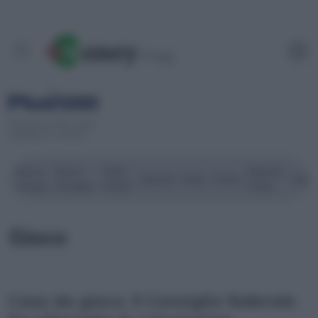
Servizio di CFD. Il tuo
capitale è a rischio
Borsa
Borse
Wall
Materie
Spread
Indici
Forex
Cript
Zurigo
Europee
Street
Prime
Gioco
Case da gioco. Il Consiglio federale