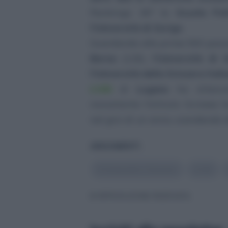
Rankings: 36° la
Scuola Pol
l’Università di Zurigo
.
Guardando alle prime 500 posiz
Berna
(126),
l’Università di 
l’Università della Svizzera Itali
L’USI
di
Lugano
ha ottenuto
nonostante l’istituto ticinese 
nel giro di un anno, scendendo 
ARGOMENTI
#
Università in Svizzera
#
USI
© RIPRODUZIONE RISERVATA