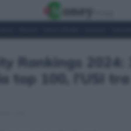
Imprese
Risparmio
Notizie e Attualità
Quotazioni
Criptovalu
ty Rankings 2024: 
la top 100, l’USI tra
/2023 - 12:18