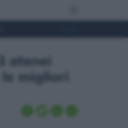
te
• Lifestyle
3 atenei
 le migliori