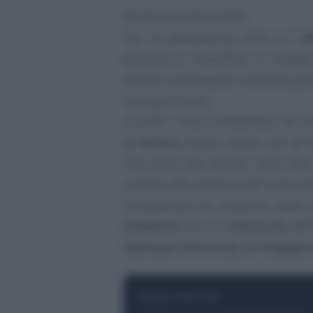
Dominano UK e USA
Per la dodicesima volta è il
M
guidare la classifica. La «
miglio
questo prestigioso risultato gr
occupazionale.
Il podio viene completato da du
e Oxford
. A pari merito con gli
che porta più atenei nella top
Londra, alla sesta e alla nona p
Completano la classifica delle 
Stanford
(5) e la
University of 
National University of Singapo
LEGGI ANCHE