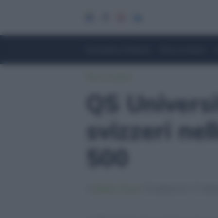
Economia e Finanza
Fisco e Lavoro
Fisco e Lavoro
QS Universi
svizzeri nel
500
Matteo Casari
28/06/2023
28/06