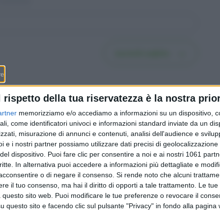
Iscriviti subito
l rispetto della tua riservatezza è la nostra prior
artner
memorizziamo e/o accediamo a informazioni su un dispositivo, c
ali, come identificatori univoci e informazioni standard inviate da un di
so a 24
Riscatti 3a dal 2026: puoi
zzati, misurazione di annunci e contenuti, analisi dell'audience e svilupp
fare dal
recuperare fino a 7’258
i e i nostri partner possiamo utilizzare dati precisi di geolocalizzazione 
ticinesi
franchi non versati nel 2025
del dispositivo. Puoi fare clic per consentire a noi e ai nostri 1061 partn
(e i
e dedurli dalle imposte, ecco
critte. In alternativa puoi accedere a informazioni più dettagliate e modif
per chi conviene davvero
acconsentire o di negare il consenso.
Si rende noto che alcuni trattamen
e il tuo consenso, ma hai il diritto di opporti a tale trattamento. Le tue
 questo sito web. Puoi modificare le tue preferenze o revocare il conse
questo sito e facendo clic sul pulsante "Privacy" in fondo alla pagina