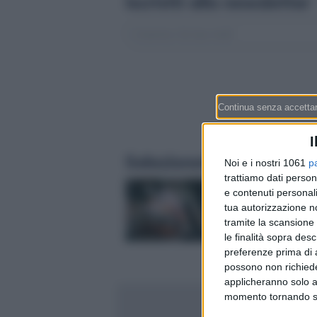
Iscriviti alla newsletter
I
Selezionati per te
Noi e i nostri 1061
p
trattiamo dati person
Lavoro ridotto este
e contenuti personali
mesi: cosa possono 
tua autorizzazione no
1° agosto le aziende 
tramite la scansione 
colpite dai dazi USA 
le finalità sopra des
loro dipendenti)
preferenze prima di 
possono non richieder
applicheranno solo a
momento tornando su 