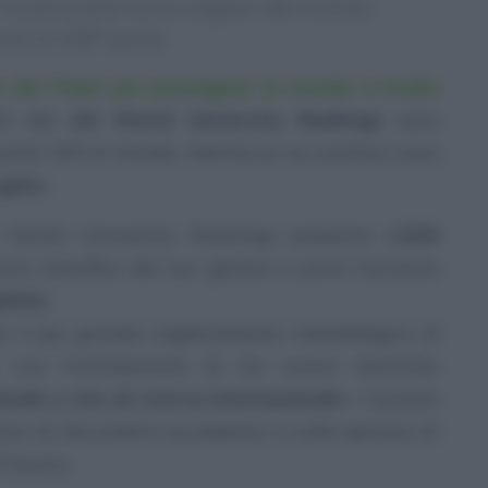
7a posizione tra le migliori del mondo,
zza al 328° posto
 dei Paesi più prestigiosi al mondo a livello
024 del
QS World University Rankings
sono
i primi 100 al mondo, mentre se ne contano nove
ugano
.
 World University Rankings presenta
1.500
ica classifica del suo genere a porre l’accento
bilità
.
 il più grande miglioramento metodologico di
, con l’introduzione di tre nuove metriche:
ionali e rete di ricerca internazionale
. I risultati
ilioni di documenti accademici e sulle opinioni di
i lavoro.