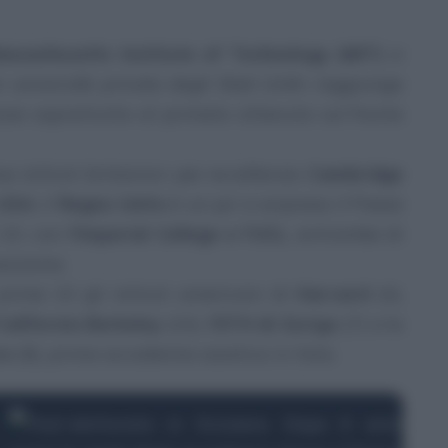
assachusetts Institute of Technology (MIT)
a
r università privata degli Stati Uniti
» raggiunge
azie soprattutto al primato ottenuto sul fronte
e istituti britannici per eccellenza:
Cambridge
USA
, il
Regno Unito
è un po’ a sorpresa il Paese
 10, con
l’Imperial College e l’UCL
, entrambe di
osizione.
prime 10 gli istituti americani di
Harvard
(4),
California Berkeley
(10),
l’ETH di Zurigo
(7) e la
re
(8), prima accademia asiatica in lista.