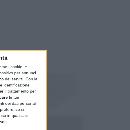
ità
ome i cookie, e
spositivo per annunci
Bally, ex dipendenti senza
o dei servizi.
Con la
stipendio da due mesi: cosa
e identificazione
può fare in Svizzera chi non
er il trattamento per
viene più pagato (e perché il
icare le tue
caso è passato da un
ti dei dati personali
tribunale ticinese)
 preferenze si
nso in qualsiasi
 web.