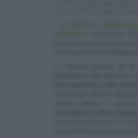
L’ETH di Zurigo raggiunge la 
mentre l’USI di Lugano si pia
La Svizzera si conferma uno
accademico
. Nell’edizione 2
presenti tre atenei svizzeri ne
nella top 500, tra cui
l’USI di L
La 20esima edizione del QS
istituzioni in 104 sedi
ed è l’un
sull’occupazione e sulla sosteni
«
Quest’anno abbiamo apportato
sempre
» afferma il rapporto
sostenibilità, risultati occupaz
si basano sull’analisi di 17,5 m
oltre 240.000 docenti e datori d