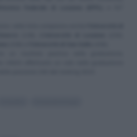
itecnica Federale di Losanna (EPFL)
e 91°
ioni, nella lista compaiono anche
l’Università di
Ginevra
(128),
L’Università di Losanna
(220),
ana
(328) e
l’Università di San Gallo
(436).
 un risultato positivo nella graduatoria,
ha infatti effettuato un calo nella graduatoria
dalla posizione 240 del ranking 2023.
#
Classifica
#
Università di Zurigo