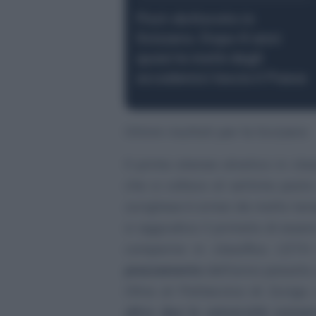
Post-dottorato in
Svizzera. Dopo 6 anni
quasi la metà degli
accademici lascia il Paese
Ottimi risultati per la Svizzera
Il primo ateneo elvetico in clas
che si colloca al settimo post
zurighese è ormai da molto te
si aggiudica il primato di esser
comparire in classifica. L’ET
piazzamento
dell’anno passato,
Oltre al Politecnico di Zurigo
altre due le università svizze