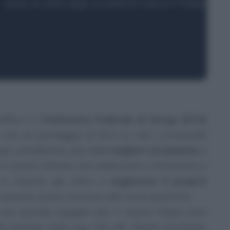
sifica è il
Politecnico Federale di Zurigo (ETH)
o con un punteggio di 93.3 su 100. L’università
mpo considerata una delle
migliori sul pianeta
, e
e il primo istituto non americano o britannico a
H è riuscito per altro a
migliorare il proprio
 quando aveva concluso alla nona posizione.
, con grande orgoglio per il nostro Paese sono
re
entrate nella top 100 QS World University