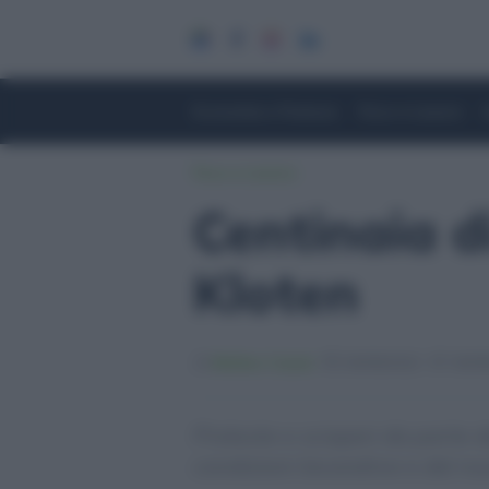
Economia e Finanza
Fisco e Lavoro
Fisco e Lavoro
Centinaia d
Kloten
Matteo Casari
30/09/2022
30/09
Proteste e scioperi da parte de
condizioni lavorative e del n