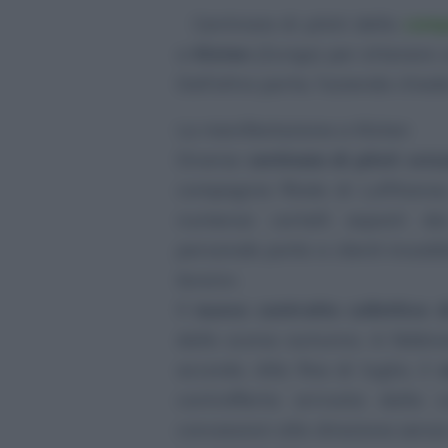
Centinaia di piloti della
comp
a
Kloten
(Zurigo) per ottenere
Dall’altra parte, l’azienda chied
La manifestazione a Kloten
Diverse
centinaia di piloti svizz
compagnia filiale di Lufthans
numerosi cartelli esposti da
personale porta a clienti insoddi
lavoro
».
Il
nuovo contratto collettivo d
dallo scorso autunno. A febbra
accordo. Alla fine di luglio, il
s
controfferta arrivata dalla 
concessioni alla direzione senza