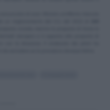
annunciato di aver rifiutato un’offerta ritenuta
hiede un miglioramento del CCL del 2022 di
200
roposta iniziale, mentre la proposta di Swiss lo
Martedì Aeropers si è opposta alla proposta di
 con la direzione. Il sindacato dei piloti ha
 da escludere se la procedura dovesse fallire.
nternational Air Lines
#
Compagnia aerea