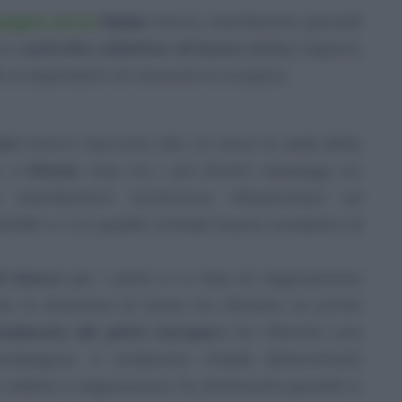
agnia aerea
Swiss
hanno manifestato giovedì
 un
contratto collettivo di lavoro (CCL)
migliore.
e ai dipendenti di revocare lo sciopero.
eri
hanno marciato alle 13 verso la sede della
a, a
Kloten
. Due tra i più diretti messaggi sui
i manifestanti recitavano: «
Risparmiare sul
sfatti
» e «
La qualità richiede buone condizioni di
i lavoro
per i piloti è in fase di negoziazione
io, la direzione di Swiss ha rifiutato un primo
indacato dei piloti Aeropers
ha rifiutato una
compagnia. Il sindacato chiede determinate
 cedere a negoziazioni, ha dichiarato giovedì in