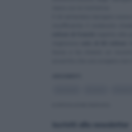
meno con le trattative.
Il 16 settembre Aeropers aveva 
insufficiente: il sindacato c
milioni di franchi
rispetto alla p
migliorava
solo di 60 milioni
. 
Swiss e ha chiesto un incontro
avvertito che uno sciopero non è
ARGOMENTI
#
proteste
#
Lavoro
#
Swiss I
© RIPRODUZIONE RISERVATA
Iscriviti alla newsletter