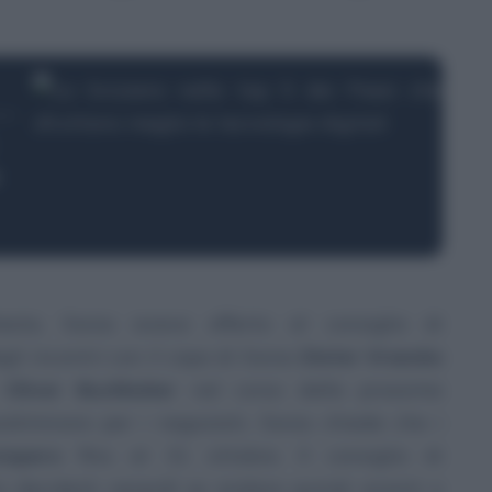
esta, Swiss aveva offerto al consiglio di
li incontri con il capo di Swiss
Dieter Vranckx
o
Oliver Buchhoher
nel corso della prossima
eliminare per i negoziati, Swiss chiede che i
ciopero
fino al 31 ottobre. Il consiglio di
s deciderà venerdì se andare quindi avanti o