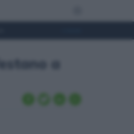
te
• Lifestyle
festano a