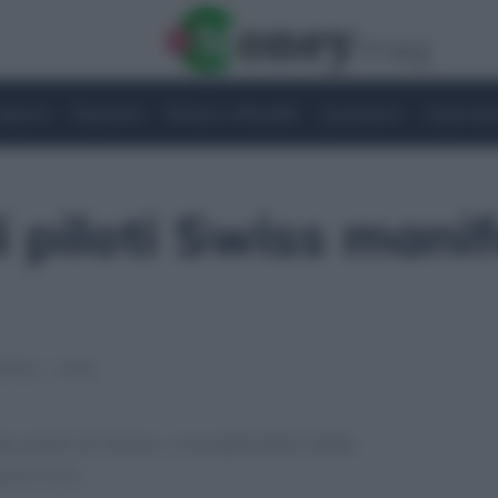
Imprese
Risparmio
Notizie e Attualità
Quotazioni
Criptovalu
i piloti Swiss mani
/2022 - 10:58
i piloti di Swiss, insoddisfatti delle
uovo CCL.