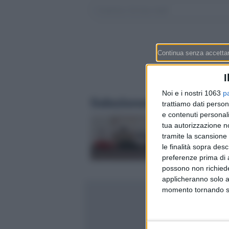
I
Noi e i nostri 1063
p
Selezionati per te
trattiamo dati person
e contenuti personali
Importare un’auto in
tua autorizzazione no
Svizzera dall’Italia: 
tramite la scansione 
in 6 passi (quanto c
le finalità sopra des
davvero tra IVA, imp
preferenze prima di 
collaudo)
possono non richieder
applicheranno solo a
momento tornando su 