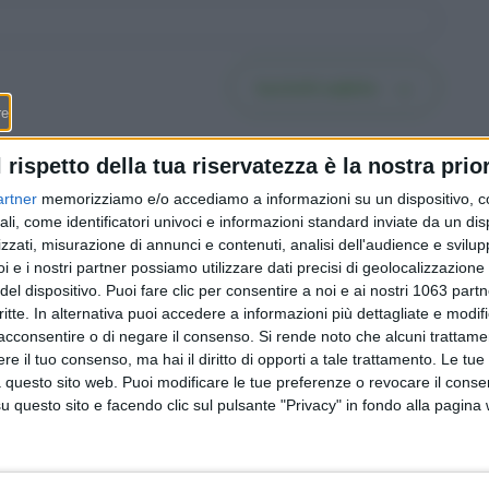
Iscriviti subito
l rispetto della tua riservatezza è la nostra prior
artner
memorizziamo e/o accediamo a informazioni su un dispositivo, c
ali, come identificatori univoci e informazioni standard inviate da un di
zzati, misurazione di annunci e contenuti, analisi dell'audience e svilupp
Disoccupazione in Ticino, a
i e i nostri partner possiamo utilizzare dati precisi di geolocalizzazione 
la guida
luglio si risale al 2,8%: 4’600
del dispositivo. Puoi fare clic per consentire a noi e ai nostri 1063 partn
osta
senza lavoro (+200 in un
critte. In alternativa puoi accedere a informazioni più dettagliate e modif
osta e
mese), ecco cosa fare se
acconsentire o di negare il consenso.
Si rende noto che alcuni trattamen
tocca a te
e il tuo consenso, ma hai il diritto di opporti a tale trattamento. Le tue
 questo sito web. Puoi modificare le tue preferenze o revocare il conse
questo sito e facendo clic sul pulsante "Privacy" in fondo alla pagina
Redazione
-
Privacy Policy
-
Preferenze privacy