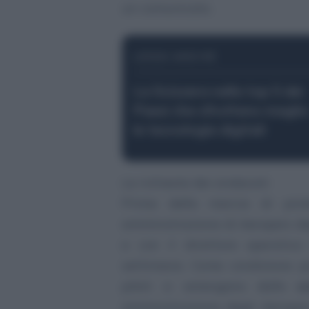
un comunicato.
LEGGI ANCHE
La Svizzera nella top 5 dei
Paesi che sfruttano meglio
le tecnologie digitali
Le richieste dei sindacati
Prima della marcia di prot
amministrazione di Aeropers deg
e con il direttore operativ
settimana. Come condizione pr
piloti si astengano dallo
s
amministrazione degli Aeroper