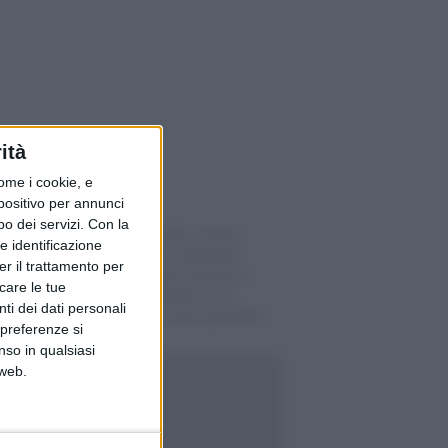
ità
ome i cookie, e
spositivo per annunci
o dei servizi.
Con la
13ª rendita AVS, il primo
e identificazione
versamento a dicembre
er il trattamento per
2026: la regola entrata in
icare le tue
vigore il 1° agosto che
ti dei dati personali
protegge la cassa pensioni
 preferenze si
nso in qualsiasi
 web.