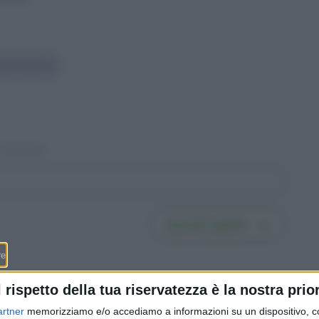
nton Berna
Iscriviti subito
l rispetto della tua riservatezza è la nostra prior
artner
memorizziamo e/o accediamo a informazioni su un dispositivo, c