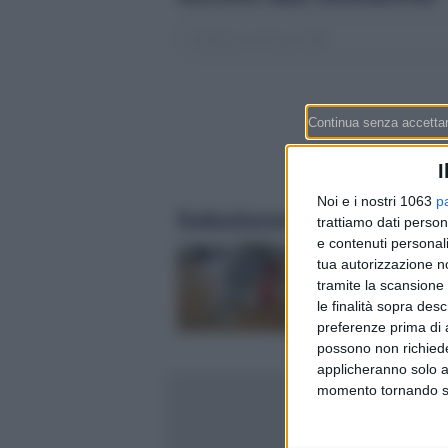
I
Noi e i nostri 1063
p
Selezionati per te
trattiamo dati person
e contenuti personali
Ipoteca in Svizzera: 
tua autorizzazione no
SARON? La guida in 
tramite la scansione 
per finanziare casa 
le finalità sopra des
(con i tassi di agost
preferenze prima di 
possono non richieder
applicheranno solo a
momento tornando su 