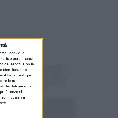
ità
ome i cookie, e
spositivo per annunci
o dei servizi.
Con la
Il conto risparmio rende lo
e identificazione
0,11%: su 1’000 franchi
er il trattamento per
appena 1 franco all’anno,
icare le tue
ecco le 4 alternative che
ti dei dati personali
pagano di più
 preferenze si
nso in qualsiasi
 web.