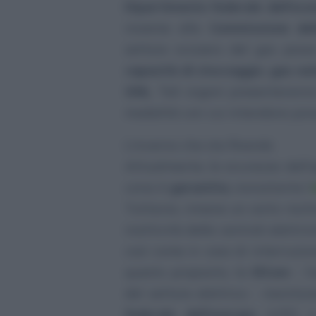
Dipartimento federale dell’eco
insieme alla
Commissione de
settore svizzero del gas poss
capacità di stoccaggio
,
gas nat
GNL
. Tali organi presenteranno
modalità con cui intendono pro
L’inverno che sta finendo
Attualmente, la sicurezza dell’
corso è
garantita
, nonostante l’
Tuttavia, rimane un certo rischi
inattività delle centrali elettr
così come in caso di interruzion
questo proposito, la
ElCom
- l
del settore elettrico - monitor
federale dell’energia
(UFE) e 