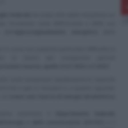
23.
glio federale
ha preso atto della situazione sui
E
po l’invasione russa dell’Ucraina e delle sue
 dell’
approvvigionamento energetico
della
 in corso non presenta particolari difficoltà, la
a al lavoro per scongiurare pericoli
prossimo inverno, quello tra il 2022 e il 2023
.
ederale vuole aumentare rapidamente la capacità
tricità e gas in Svizzera e, a questo riguardo,
, di
creare una riserva di energia idroelettrica
,
noltre incaricato il
Dipartimento federale
dell’energia e delle comunicazioni (DATEC)
e il