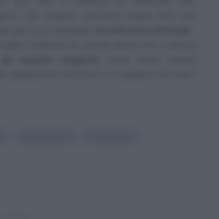
ché gas, GNL e capacità nei terminali GNL.
enti, tali acquisti potranno essere fatti solo
el gas, sono necessari
accordi intra-settoriali
.
nsiglio Federale ha quindi deciso che il settore
gli acquisti congiunti
, senza dover temere
la legislazione antitrust e si aspetta ora che il
le
#
Nuove misure
#
Centrali gas