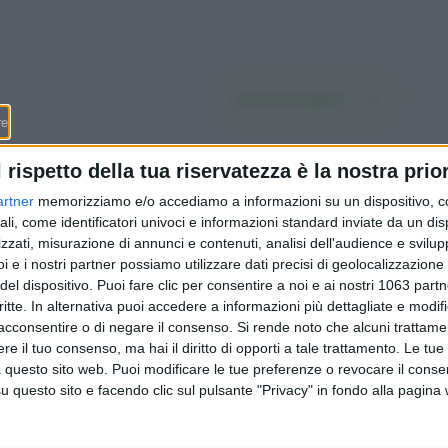
Iscriviti subito
l rispetto della tua riservatezza è la nostra prior
artner
memorizziamo e/o accediamo a informazioni su un dispositivo, c
ali, come identificatori univoci e informazioni standard inviate da un di
zzati, misurazione di annunci e contenuti, analisi dell'audience e svilupp
fissa o
Fare testamento in
i e i nostri partner possiamo utilizzare dati precisi di geolocalizzazione 
6 passi
Svizzera: la guida in 6 passi
del dispositivo. Puoi fare clic per consentire a noi e ai nostri 1063 partn
nel 2026
per scriverlo bene (e dal
critte. In alternativa puoi accedere a informazioni più dettagliate e modif
o)
2023 puoi lasciare libero
acconsentire o di negare il consenso.
Si rende noto che alcuni trattamen
metà del patrimonio)
e il tuo consenso, ma hai il diritto di opporti a tale trattamento. Le tue
 questo sito web. Puoi modificare le tue preferenze o revocare il conse
questo sito e facendo clic sul pulsante "Privacy" in fondo alla pagina