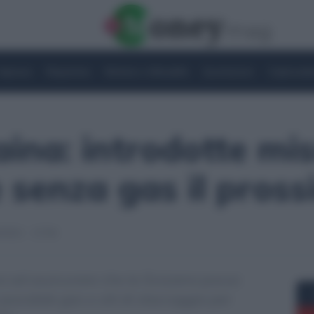
Imprese
Risparmio
Notizie e Attualità
Quotazioni
Criptovalu
ina: introdotte mi
 senza gas il pros
2022 - 17:56
 ad assicurare che la Svizzera possa
possibile gas e siti di stoccaggio per