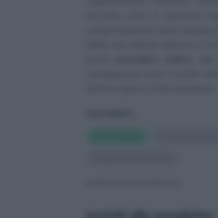
supplementari all’estero non
Siccome, viste le quantità ing
congiuntamente dalle imprese d
Nella sua seduta odierna, il Co
potrà
procedere subito con 
conseguenze sotto il profilo del
settore agisca come necessario.
ARGOMENTI
#
Gas naturale
#
Consiglio federa
#
guerra Russia-Ucraina
© RIPRODUZIONE RISERVATA
Iscriviti alla newsletter