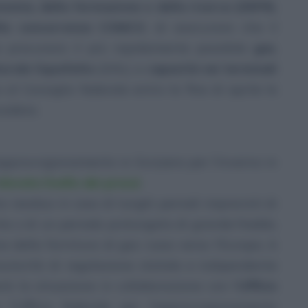
nomia, della formazione e della ricerca (DEFR)
,
lla concorrenza COMCO
, di assicurare che il
a procurarsi il più rapidamente possibile
gas
,
urale liquefatto
(GNL) e
capacità nei terminali
 al Consiglio federale entro la fine di aprile le
cedere.
approvvigionamento in Svizzera per l’inverno in
elevato livello dei prezzi
.
o residuo in caso di lunghi periodi imprevisti di
iche o di un periodo prolungato di grande freddo,
e della fornitura di gas russo verso l’Europa. A
’autorità di regolazione statale e indipendente
erà la situazione in collaborazione con l’
Ufficio
l’Ufficio federale per l’approvvigionamento