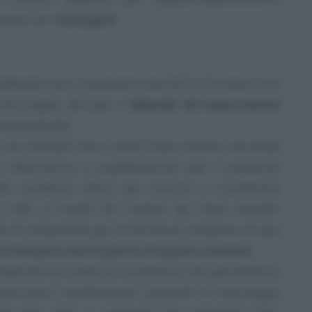
onché con
Swissgrid
.
Federale sono necessarie perché la Svizzera non
 stoccaggio del gas e
dipende da importazioni
ternazionale.
 crisi attuale l’UE e molti Paesi stanno cercando
 alternative e supplementari per il prossimo
o numerosi sforzi per riuscire a coordinare
 GNL a livello UE. Inoltre, gli Stati membri
i di solidarietà per la fornitura reciproca di gas
la Svizzera non fa parte di questo sistema
.
 federale ha creato le condizioni che permettono
 procurarsi rapidamente capacità di stoccaggio