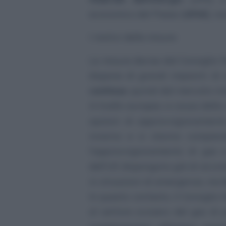
economico del Paese (
UFAE
), n
I motivi delle misure
Le misure decise dal Consiglio 
dispone di grandi impianti di
continue
, quindi dal mercato in
A livello europeo, a causa della
opzioni di approvvigionamento
inverno e si stanno compiend
l’approvvigionamento di gas e
dell’UE dispongono già di accord
in situazioni di emergenza, ma
In questo contesto, il Consiglio
al settore svizzero del gas di