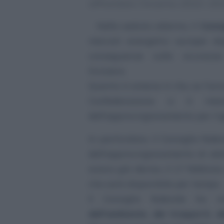
affrontare l’inverno 2022-20
Nella seduta odierna, il
Consi
mercati energetici europei do
conseguenze sulla sicurezza
Svizzera.
Quanto è emerso è che, se l’anno
Confederazione si è mess
dell’approvvigionamento per il
In particolare, il Consiglio f
dell’approvvigionamento di elet
aveva già deciso, il 17 febbraio
che sarà disponibile per tempo.
Il Consiglio federale ha i
dell’ambiente, dei trasporti, 