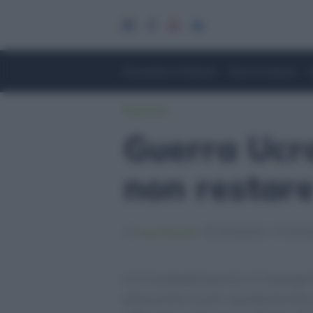
Economia e Finanza
Fisco e Lavoro
Risparmio
Guerra Ucra
non restare
Laura Bordoli
04/03/2022
04/03/
La Confederazione si impegna
procurarsi il più rapidamente 