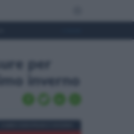
te
• Lifestyle
sure per
simo inverno
CAMBIO EURO/FRANCO SVIZZERO