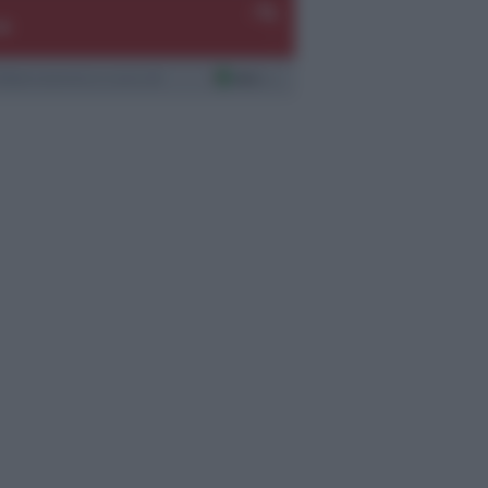
-
-%
-
laborazione a cura di