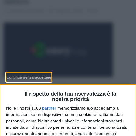
natura
Gabriele Stentella
2 Agosto 2021 - 10:34
La Via Svizzera è un sentiero naturalistico di 35 km tra il
Canton Uri e il Canton Svitto, creato in occasione dei 700
Il rispetto della tua riservatezza è la
anni dalla nascita della Svizzera. Scopriamone le bellezze.
nostra priorità
Noi e i nostri 1063
partner
memorizziamo e/o accediamo a
informazioni su un dispositivo, come i cookie, e trattiamo dati
personali, come identificatori univoci e informazioni standard
inviate da un dispositivo per annunci e contenuti personalizzati,
misurazione di annunci e contenuti, analisi dell'audience e