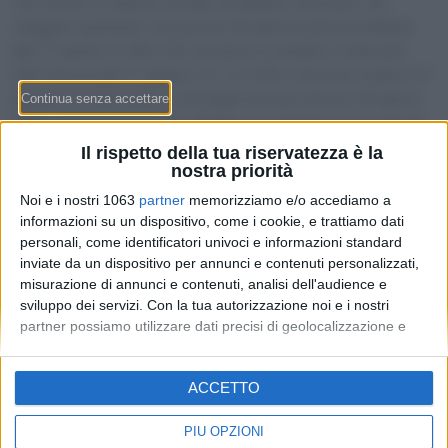
Tre rincari in catena nel giro di quattro mesi per i tre
maggiori operatori. Swisscom ha già toccato le bollette
dal 1° aprile (+1.90 CHF al mese su mobile e internet),
Salt ritocca dal 1° giugno (+1-2 CHF) e Sunrise scatta il 1°
agosto (+1.50 CHF). Le famiglie ticinesi hanno 30 giorni
dalla comunicazione per disdire il contratto senza penali
— ecco scadenze, importi e le alternative che non
Il rispetto della tua riservatezza è la
aumentano.
nostra priorità
Noi e i nostri 1063
partner
memorizziamo e/o accediamo a
informazioni su un dispositivo, come i cookie, e trattiamo dati
personali, come identificatori univoci e informazioni standard
inviate da un dispositivo per annunci e contenuti personalizzati,
misurazione di annunci e contenuti, analisi dell'audience e
sviluppo dei servizi.
Con la tua autorizzazione noi e i nostri
partner possiamo utilizzare dati precisi di geolocalizzazione e
identificazione tramite la scansione del dispositivo. Puoi fare clic
per consentire a noi e ai nostri 1063 partner il trattamento per le
Redazione
-
Privacy Policy
-
Preferenze privacy
ACCETTO
finalità sopra descritte. In alternativa puoi accedere a
MONEY SA - Via Carlo Pasta 25A - 6850 Mendrisio - CHE-
informazioni più dettagliate e modificare le tue preferenze prima
395.017.124
di acconsentire o di negare il consenso.
Si rende noto che alcuni
PIÙ OPZIONI