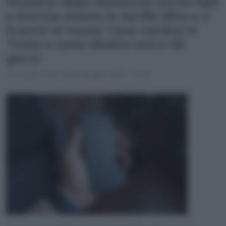
Svizzera: dopo Swisscom anche Salt
e Sunrise alzano le tariffe (fino a 2
franchi al mese). Cosa cambia in
Ticino e come disdire entro 30
giorni
Claudio Galli
14 Maggio 2026 - 10:11