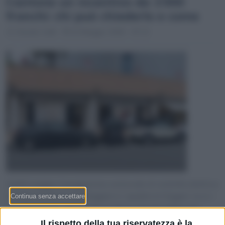
Cantone un incentivo da 1’000
franchi: chi può chiederlo e come
Claudio Galli
22 Maggio 2026 - 07:13
Dall’8 maggio il programma cantonale di mobilità elettrica
include anche le motoleggere e i quadricicli leggeri: ecco i
requisiti tecnici, gli importi in gioco e la procedura per
inoltrare la domanda entro 30 giorni
Il rispetto della tua riservatezza è la