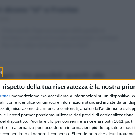
i dicono "sì" a Frontex
13:01
Potenziando l’Agenzia europea della guardia di
frontiera e costiera la Svizzera aumenterà i contributi
fino a 61 milioni di franchi entro il 2027.
o: i tre possibili quesiti alle
l rispetto della tua riservatezza è la nostra prior
6:42
artner
memorizziamo e/o accediamo a informazioni su un dispositivo, c
ali, come identificatori univoci e informazioni standard inviate da un di
La “legge Netflix”, la legge sul trapianto di organi e
zzati, misurazione di annunci e contenuti, analisi dell'audience e svilupp
l’ulteriore sviluppo dei Schengen sono gli oggetti della
i e i nostri partner possiamo utilizzare dati precisi di geolocalizzazione 
votazione popolare del 15 maggio.
del dispositivo. Puoi fare clic per consentire a noi e ai nostri 1061 partn
critte. In alternativa puoi accedere a informazioni più dettagliate e modif
acconsentire o di negare il consenso.
Si rende noto che alcuni trattamen