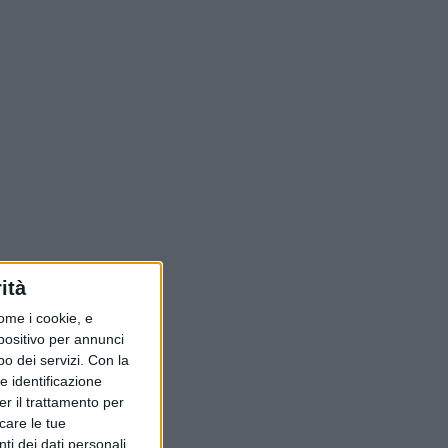
ità
ome i cookie, e
spositivo per annunci
o dei servizi.
Con la
e identificazione
er il trattamento per
icare le tue
ti dei dati personali