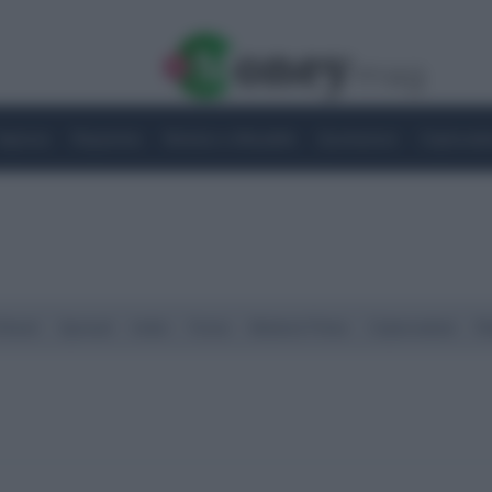
Imprese
Risparmio
Notizie e Attualità
Quotazioni
Criptovalu
Street
Spread
Indici
Forex
Materie Prime
Criptovalute
Ra