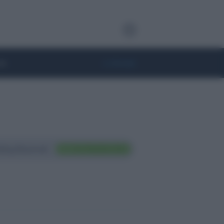
te
• Lifestyle
ting Nazionali
FAI TRADING ORA