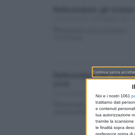
Referendum: gli svizzer
Chiara De Carli
16 Maggio 2022 - 
Referendum del 15 maggi
urne
I
Laura Bordoli
14 Gennaio 2022 - 1
Noi e i nostri 1061
p
trattiamo dati person
e contenuti personali
tua autorizzazione no
tramite la scansione 
le finalità sopra des
preferenze prima di 