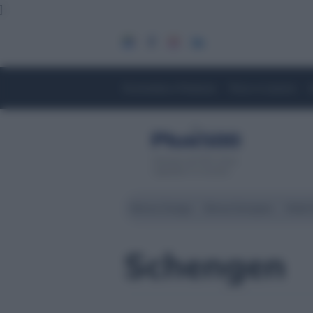
]
Economia e Finanza
Fisco e Lavoro
Servizio di CFD. Il tuo
capitale è a rischio
Borsa Zurigo
Borse Europee
Wall 
Schengen