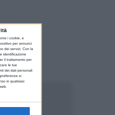
ità
ome i cookie, e
spositivo per annunci
o dei servizi.
Con la
e identificazione
er il trattamento per
icare le tue
ti dei dati personali
 preferenze si
nso in qualsiasi
 web.