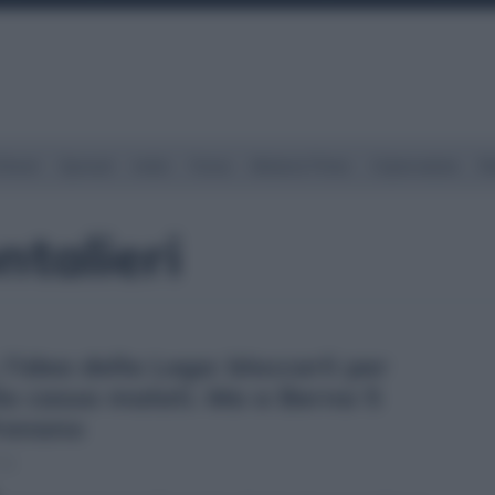
Street
Spread
Indici
Forex
Materie Prime
Criptovalute
Ra
ntalieri
 l’idea della Lega: bloccarli per
lla cassa malati. Ma a Berna 5
frenano
11