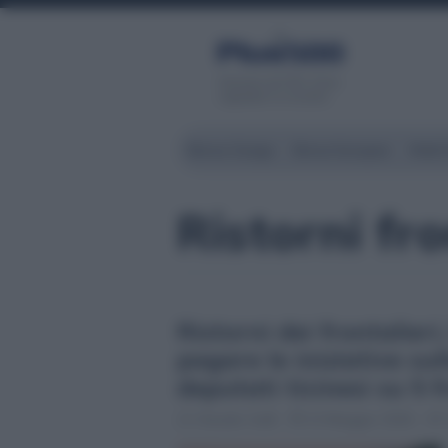
Servizio di CFD. Il tuo
capitale è a rischio
Borsa Zurigo
Borse Europee
Wall 
Ristorni fro
Ristorni dei frontalieri,
pagare le iniziative su
deputati ticinesi su 5 
Claudio Galli
13 Maggio 2026 - 07: