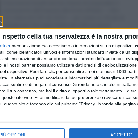
Il movimento lunedì sera ha chiesto di sospendere il
riversamento dell’imposta alla fonte all’Italia — oltre
112 milioni di CHF nel 2024 — per creare un «fondo di
emergenza» che copra il tetto del 10% sui premi
sanitari e la deduzione integrale dalle imposte. Il
l rispetto della tua riservatezza è la nostra prior
presidente del Governo Claudio Zali porterà il dossier
artner
memorizziamo e/o accediamo a informazioni su un dispositivo, c
in Consiglio di Stato prima del 30 giugno 2026. Ma a
ali, come identificatori univoci e informazioni standard inviate da un di
Berna Regazzi, Marchesi, Farinelli, Gysin e Storni
zzati, misurazione di annunci e contenuti, analisi dell'audience e svilupp
invitano alla calma: «Mettere il carro davanti ai buoi
i e i nostri partner possiamo utilizzare dati precisi di geolocalizzazione 
farebbe precipitare le cose».
del dispositivo. Puoi fare clic per consentire a noi e ai nostri 1063 partn
critte. In alternativa puoi accedere a informazioni più dettagliate e modif
acconsentire o di negare il consenso.
Si rende noto che alcuni trattamen
e il tuo consenso, ma hai il diritto di opporti a tale trattamento. Le tue
 questo sito web. Puoi modificare le tue preferenze o revocare il conse
questo sito e facendo clic sul pulsante "Privacy" in fondo alla pagina
Redazione
-
Privacy Policy
-
Preferenze privacy
MONEY SA - Via Carlo Pasta 25A - 6850 Mendrisio - CHE-395.017.124
ACCETTO
PIÙ OPZIONI