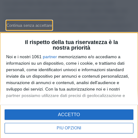
La nuova fase del progetto «G-enesis» tocca 200
collaboratori in tutta la Svizzera, di cui
40 in Ticino
, con
prepensionamenti e ricollocamenti soprattutto interni.
Stabio, Balerna, Mendrisio e Maroggia-Melano perdono il
servizio a carri isolati. Il direttore del Dfe Christian Vitta
avverte: «Sono posti di lavoro che spariscono, le FFS
Il rispetto della tua riservatezza è la
investano in Ticino».
nostra priorità
Noi e i nostri 1061
partner
memorizziamo e/o accediamo a
informazioni su un dispositivo, come i cookie, e trattiamo dati
personali, come identificatori univoci e informazioni standard
inviate da un dispositivo per annunci e contenuti personalizzati,
misurazione di annunci e contenuti, analisi dell'audience e
sviluppo dei servizi.
Con la tua autorizzazione noi e i nostri
partner possiamo utilizzare dati precisi di geolocalizzazione e
identificazione tramite la scansione del dispositivo. Puoi fare clic
per consentire a noi e ai nostri 1061 partner il trattamento per le
Redazione
-
Privacy Policy
-
Preferenze privacy
ACCETTO
finalità sopra descritte. In alternativa puoi accedere a
MONEY SA - Via Carlo Pasta 25A - 6850 Mendrisio - CHE-
informazioni più dettagliate e modificare le tue preferenze prima
395.017.124
di acconsentire o di negare il consenso.
Si rende noto che alcuni
PIÙ OPZIONI
trattamenti dei dati personali possono non richiedere il tuo