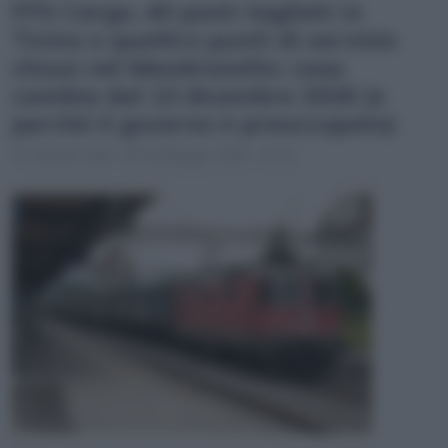
FFS Cargo, 40 posti tagliati in
Ticino e quattro punti di servizio
chiusi nel Mendrisiotto: cosa
cambia dal 13 dicembre 2026 (e
perché il governo è preoccupato)
Claudio Galli
20 Maggio 2026 - 07:11