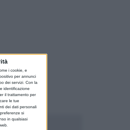
ità
ome i cookie, e
spositivo per annunci
o dei servizi.
Con la
e identificazione
er il trattamento per
icare le tue
ti dei dati personali
 preferenze si
nso in qualsiasi
 web.