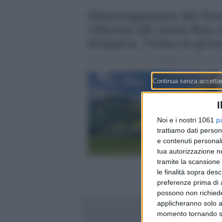
Disoccupazione dei fron
riforma UE costa fino a
Svizzera, Ticino in pri
Claudio Galli
8 Maggio 2026 - 07:1
I
Noi e i nostri 1061
p
trattiamo dati person
e contenuti personali
tua autorizzazione no
tramite la scansione 
le finalità sopra des
preferenze prima di 
possono non richieder
applicheranno solo a
momento tornando su 