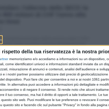
talieri, l’allarme della SECO: la
 900 milioni di CHF l’anno alla
ma linea
0
La Segreteria di Stato dell’economia mette in fila i
numeri della revisione europea del regolamento
883/2004: sarebbe la Confederazione a versare le
l rispetto della tua riservatezza è la nostra prior
indennità ai frontalieri al posto degli Stati di
artner
memorizziamo e/o accediamo a informazioni su un dispositivo, c
residenza. Ecco cosa cambia, quanto costa e perché il
ali, come identificatori univoci e informazioni standard inviate da un di
Ticino, con quasi 78’500 frontalieri, è il Cantone più
zzati, misurazione di annunci e contenuti, analisi dell'audience e svilupp
esposto.
i e i nostri partner possiamo utilizzare dati precisi di geolocalizzazione 
del dispositivo. Puoi fare clic per consentire a noi e ai nostri 1061 partn
critte. In alternativa puoi accedere a informazioni più dettagliate e modif
acconsentire o di negare il consenso.
Si rende noto che alcuni trattamen
e il tuo consenso, ma hai il diritto di opporti a tale trattamento. Le tue
 questo sito web. Puoi modificare le tue preferenze o revocare il conse
questo sito e facendo clic sul pulsante "Privacy" in fondo alla pagina