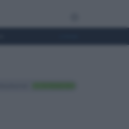
te
• Lifestyle
ting Nazionali
FAI TRADING ORA