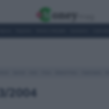
Imprese
Risparmio
Notizie e Attualità
Quotazioni
Criptovalu
Street
Spread
Indici
Forex
Materie Prime
Criptovalute
Ra
3/2004