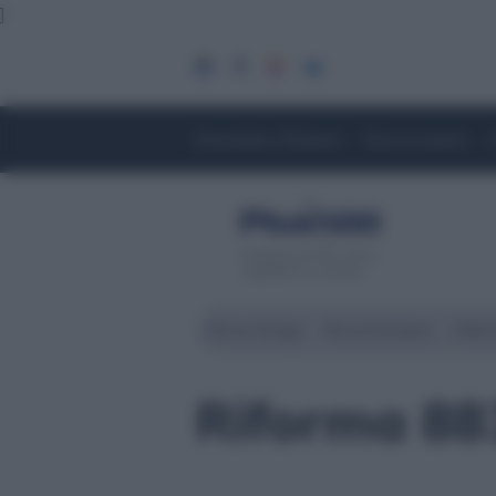
]
Economia e Finanza
Fisco e Lavoro
Servizio di CFD. Il tuo
capitale è a rischio
Borsa Zurigo
Borse Europee
Wall 
Riforma 88