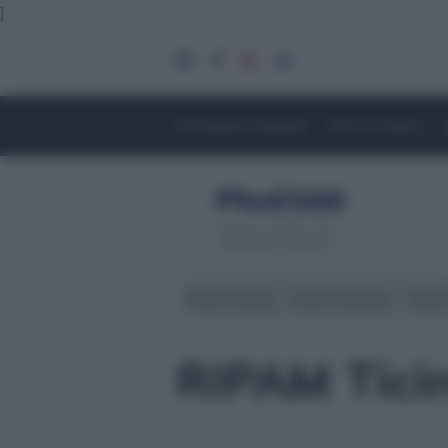
]
Economia e Finanza
Fisco e Lavoro
Servizio di CFD. Il tuo
capitale è a rischio
Borsa Zurigo
Borse Europee
Wall 
RIPAM Ticin