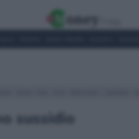
Imprese
Risparmio
Notizie e Attualità
Quotazioni
Criptovalu
Street
Spread
Indici
Forex
Materie Prime
Criptovalute
Ra
o sussidio