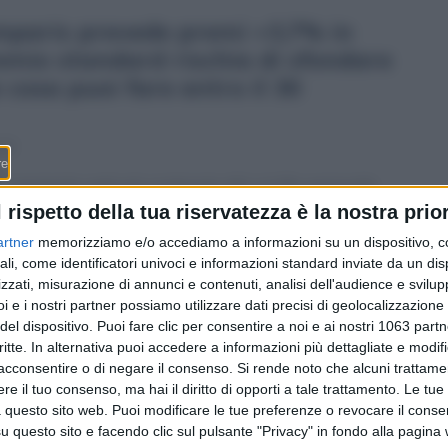
mparis prevede premi +3,7% in
premio standard rischia di sfondare
 cosa puoi fare entro il 30
10
L’aumento sarà più contenuto del +4,4% nazionale
dell’anno scorso, ma il Cantone Ticino — che già nel
l rispetto della tua riservatezza è la nostra prior
2026 paga in media 501,50 CHF al mese, l’unico
artner
memorizziamo e/o accediamo a informazioni su un dispositivo, c
Cantone sopra quota 500 — partirà da una base più
ali, come identificatori univoci e informazioni standard inviate da un di
alta. Ecco la previsione, le cause indicate dal KOF, e i
zzati, misurazione di annunci e contenuti, analisi dell'audience e svilupp
quattro modi concreti per attutire il colpo.
i e i nostri partner possiamo utilizzare dati precisi di geolocalizzazione 
del dispositivo. Puoi fare clic per consentire a noi e ai nostri 1063 partn
critte. In alternativa puoi accedere a informazioni più dettagliate e modif
acconsentire o di negare il consenso.
Si rende noto che alcuni trattamen
e il tuo consenso, ma hai il diritto di opporti a tale trattamento. Le tue
 questo sito web. Puoi modificare le tue preferenze o revocare il conse
questo sito e facendo clic sul pulsante "Privacy" in fondo alla pagina