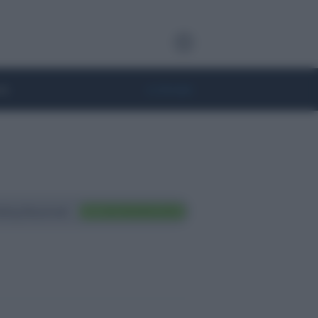
te
• Lifestyle
ting Nazionali
FAI TRADING ORA