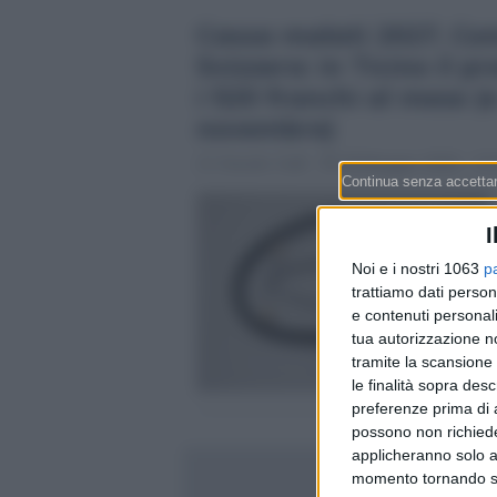
Cassa malati 2027, Co
Svizzera: in Ticino il 
i 520 franchi al mese (e
novembre)
Claudio Galli
18 Maggio 2026 - 13:
I
Noi e i nostri 1063
p
trattiamo dati person
e contenuti personali
tua autorizzazione no
tramite la scansione 
le finalità sopra des
preferenze prima di 
possono non richieder
applicheranno solo a
momento tornando su 