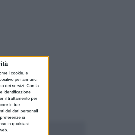
ità
ome i cookie, e
spositivo per annunci
o dei servizi.
Con la
e identificazione
er il trattamento per
icare le tue
ti dei dati personali
 preferenze si
nso in qualsiasi
 web.