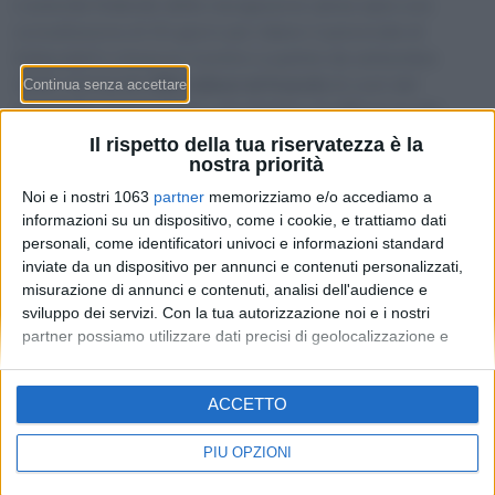
L’azienda federale della navigazione aerea apre una
consultazione di 30 giorni per ridurre il personale di
Dübendorf e Ginevra-Cointrin a partire da settembre
2026. Sul tavolo
382 milioni di franchi
di costi del
personale, ricavi incerti e gli obiettivi di efficienza del
"Single European Sky". L’aeroporto di Lugano-Agno, per
Il rispetto della tua riservatezza è la
ora, non figura nella lista delle sedi colpite.
nostra priorità
Noi e i nostri 1063
partner
memorizziamo e/o accediamo a
informazioni su un dispositivo, come i cookie, e trattiamo dati
personali, come identificatori univoci e informazioni standard
inviate da un dispositivo per annunci e contenuti personalizzati,
misurazione di annunci e contenuti, analisi dell'audience e
sviluppo dei servizi.
Con la tua autorizzazione noi e i nostri
partner possiamo utilizzare dati precisi di geolocalizzazione e
identificazione tramite la scansione del dispositivo. Puoi fare clic
per consentire a noi e ai nostri 1063 partner il trattamento per le
Redazione
-
Privacy Policy
-
Preferenze privacy
ACCETTO
finalità sopra descritte. In alternativa puoi accedere a
MONEY SA - Via Carlo Pasta 25A - 6850 Mendrisio - CHE-
informazioni più dettagliate e modificare le tue preferenze prima
395.017.124
di acconsentire o di negare il consenso.
Si rende noto che alcuni
PIÙ OPZIONI
trattamenti dei dati personali possono non richiedere il tuo