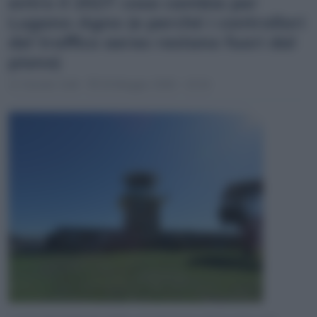
entro il 2027: cosa cambia per
Lugano-Agno (e perché i controllori
del traffico aereo restano fuori dal
piano)
Claudio Galli
20 Maggio 2026 - 10:14