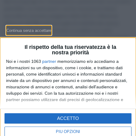
Berna respinge tre interpellanze parlamentari sui prodotti
petroliferi. Le motivazioni: rischio recessione basso
secondo lo scenario peggiore della SECO, inflazione
attesa al
+0,7%
sotto la soglia di stabilità dei prezzi,
modifiche di legge necessarie e ricadute sui conti
destinati alle strade nazionali. Intanto a sud del Gottardo
l’Italia ha prorogato lo sconto fino al
22 maggio 2026
:
Il rispetto della tua riservatezza è la
-20 centesimi al litro sul gasolio
e
-5 sulla benzina
.
nostra priorità
Noi e i nostri 1063
partner
memorizziamo e/o accediamo a
informazioni su un dispositivo, come i cookie, e trattiamo dati
personali, come identificatori univoci e informazioni standard
inviate da un dispositivo per annunci e contenuti personalizzati,
misurazione di annunci e contenuti, analisi dell'audience e
sviluppo dei servizi.
Con la tua autorizzazione noi e i nostri
partner possiamo utilizzare dati precisi di geolocalizzazione e
identificazione tramite la scansione del dispositivo. Puoi fare clic
per consentire a noi e ai nostri 1063 partner il trattamento per le
Redazione
-
Privacy Policy
-
Preferenze privacy
ACCETTO
finalità sopra descritte. In alternativa puoi accedere a
MONEY SA - Via Carlo Pasta 25A - 6850 Mendrisio - CHE-
informazioni più dettagliate e modificare le tue preferenze prima
395.017.124
di acconsentire o di negare il consenso.
Si rende noto che alcuni
PIÙ OPZIONI