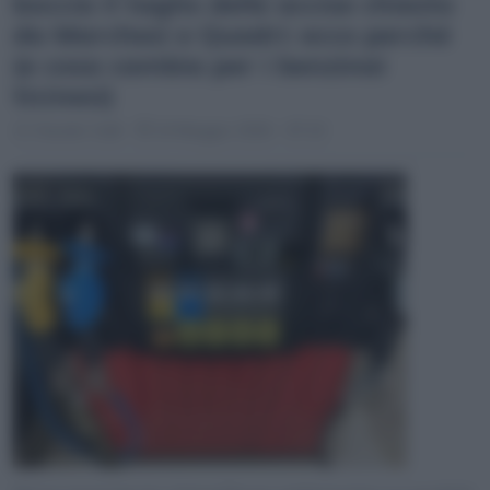
boccia il taglio delle accise chiesto
da Marchesi e Quadri: ecco perché
(e cosa cambia per i benzinai
ticinesi)
Claudio Galli
14 Maggio 2026 - 07:10