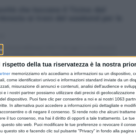
vità che toccano il Ticino: dal
enezia ai treni del weekend per le
13
La bozza dell’orario 2027 è da oggi in consultazione
fino al 9 giugno: ecco cosa cambierà per pendolari e
viaggiatori della Svizzera italiana dal 13 dicembre
l rispetto della tua riservatezza è la nostra prior
2026, e come inviare le proprie osservazioni all’Ufficio
artner
memorizziamo e/o accediamo a informazioni su un dispositivo, c
federale dei trasporti.
ali, come identificatori univoci e informazioni standard inviate da un di
zzati, misurazione di annunci e contenuti, analisi dell'audience e svilupp
i e i nostri partner possiamo utilizzare dati precisi di geolocalizzazione 
del dispositivo. Puoi fare clic per consentire a noi e ai nostri 1063 partn
critte. In alternativa puoi accedere a informazioni più dettagliate e modif
acconsentire o di negare il consenso.
Si rende noto che alcuni trattamen
e il tuo consenso, ma hai il diritto di opporti a tale trattamento. Le tue
 questo sito web. Puoi modificare le tue preferenze o revocare il conse
questo sito e facendo clic sul pulsante "Privacy" in fondo alla pagina