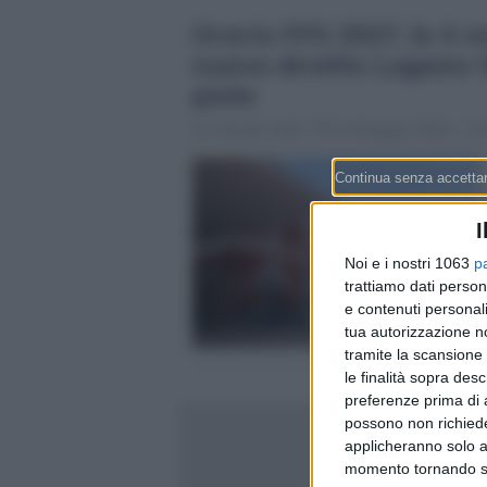
Orario FFS 2027, le 4 no
nuovo diretto Lugano-V
piste
Claudio Galli
22 Maggio 2026 - 13:
I
Noi e i nostri 1063
p
trattiamo dati person
e contenuti personali
tua autorizzazione no
tramite la scansione 
le finalità sopra des
preferenze prima di 
possono non richieder
applicheranno solo a
momento tornando su 