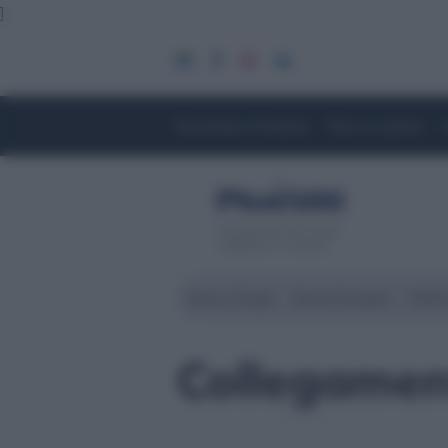
]
Economia e Finanza
Fisco e Lavoro
Servizio di CFD. Il tuo
capitale è a rischio
Borsa Zurigo
Borse Europee
Wall 
Collegament