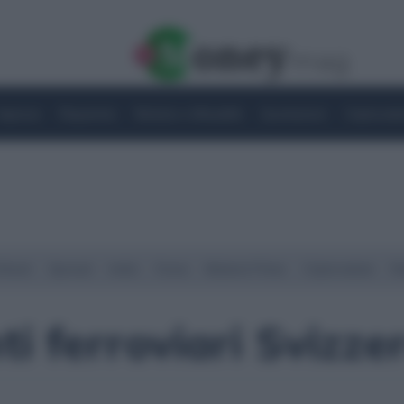
Imprese
Risparmio
Notizie e Attualità
Quotazioni
Criptovalu
Street
Spread
Indici
Forex
Materie Prime
Criptovalute
Ra
i ferroviari Svizzer