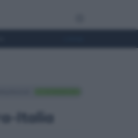
te
• Lifestyle
ting Nazionali
FAI TRADING ORA
a-Italia