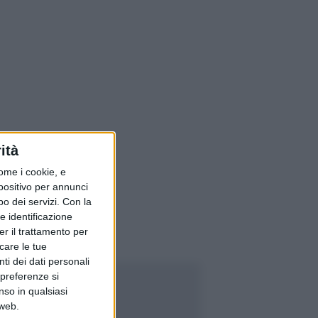
ità
ome i cookie, e
spositivo per annunci
o dei servizi.
Con la
e identificazione
er il trattamento per
icare le tue
ti dei dati personali
 preferenze si
nso in qualsiasi
 web.