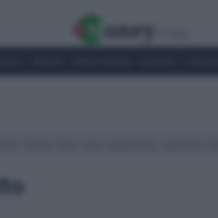
Imprese
Risparmio
Notizie e Attualità
Quotazioni
Criptovalu
Street
Spread
Indici
Forex
Materie Prime
Criptovalute
Ra
tto