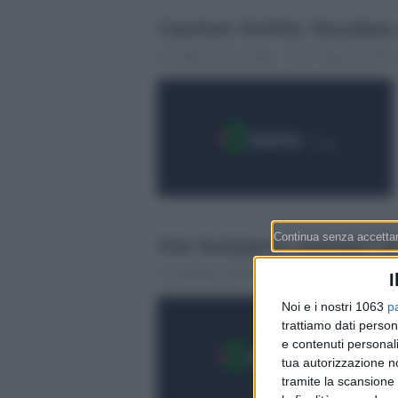
Canton Svitto: focolaio
Gabriele Stentella
27 Agosto 2021 
Via Svizzera: sentieri d
Gabriele Stentella
2 Agosto 2021 -
I
Noi e i nostri 1063
p
trattiamo dati person
e contenuti personali
tua autorizzazione no
tramite la scansione 