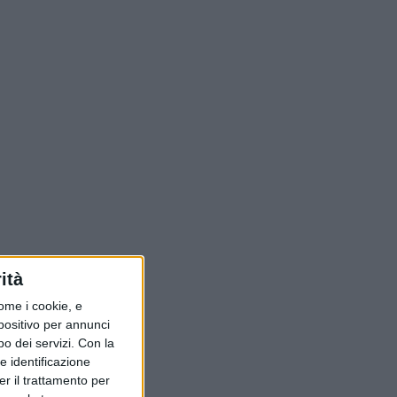
ità
ome i cookie, e
spositivo per annunci
o dei servizi.
Con la
e identificazione
er il trattamento per