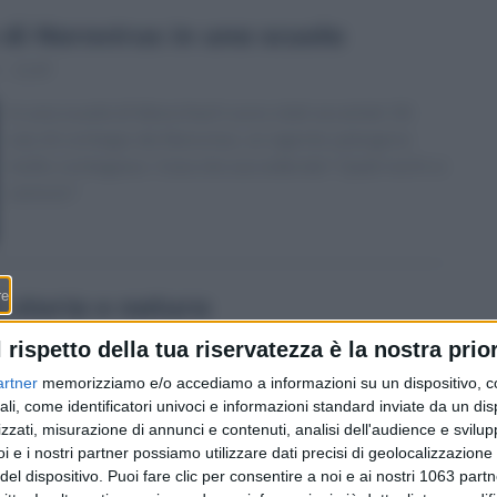
 di Norovirus in una scuola
- 11:47
In una scuola di Morschach sono stati accertati 36
casi di contagio da Norovirus, un agente patogeno
molto contagioso. Cosa sta succedendo? Quali rischi si
corrono?
i storia e natura
 10:34
l rispetto della tua riservatezza è la nostra prior
La Via Svizzera è un sentiero naturalistico di 35 km tra
artner
memorizziamo e/o accediamo a informazioni su un dispositivo, c
ali, come identificatori univoci e informazioni standard inviate da un di
il Canton Uri e il Canton Svitto, creato in occasione
zzati, misurazione di annunci e contenuti, analisi dell'audience e svilupp
dei 700 anni dalla nascita della Svizzera.
i e i nostri partner possiamo utilizzare dati precisi di geolocalizzazione 
Scopriamone le bellezze.
del dispositivo. Puoi fare clic per consentire a noi e ai nostri 1063 partn