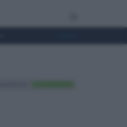
te
• Lifestyle
ting Nazionali
FAI TRADING ORA