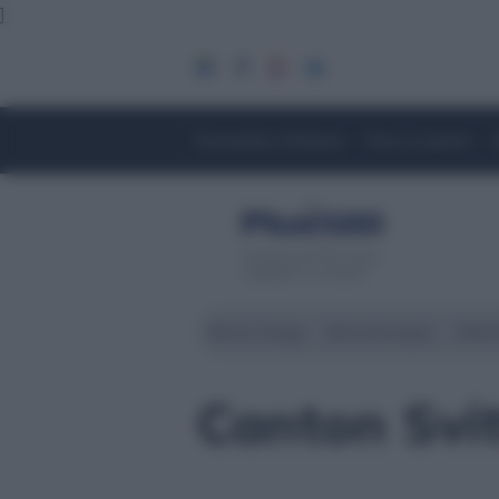
]
Economia e Finanza
Fisco e Lavoro
Servizio di CFD. Il tuo
capitale è a rischio
Borsa Zurigo
Borse Europee
Wall 
Canton Svi