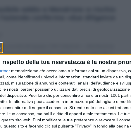
sibile addio a Mendrisio: a rischio
 l’azienda conferma «due diligence
0
La società del gruppo CNH Industrial — distribuzione
di macchinari industriali e agricoli — sta valutando il
trasferimento della sede di via Francesco Borromini,
l rispetto della tua riservatezza è la nostra prior
dove si era insediata appena un anno fa arrivando da
artner
memorizziamo e/o accediamo a informazioni su un dispositivo, c
Lugano. Niente difficoltà economiche: si parla di un
ali, come identificatori univoci e informazioni standard inviate da un di
«riposizionamento strategico» internazionale. Incontro
zzati, misurazione di annunci e contenuti, analisi dell'audience e svilupp
fra dipendenti e sindacato OCST, decisione attesa
i e i nostri partner possiamo utilizzare dati precisi di geolocalizzazione 
nell’arco di pochi mesi o, al massimo, di due anni.
del dispositivo. Puoi fare clic per consentire a noi e ai nostri 1061 partn
critte. In alternativa puoi accedere a informazioni più dettagliate e modif
acconsentire o di negare il consenso.
Si rende noto che alcuni trattamen
e il tuo consenso, ma hai il diritto di opporti a tale trattamento. Le tue
 questo sito web. Puoi modificare le tue preferenze o revocare il conse
questo sito e facendo clic sul pulsante "Privacy" in fondo alla pagina