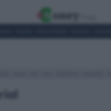
Imprese
Risparmio
Notizie e Attualità
Quotazioni
Criptovalu
Street
Spread
Indici
Forex
Materie Prime
Criptovalute
Ra
ial