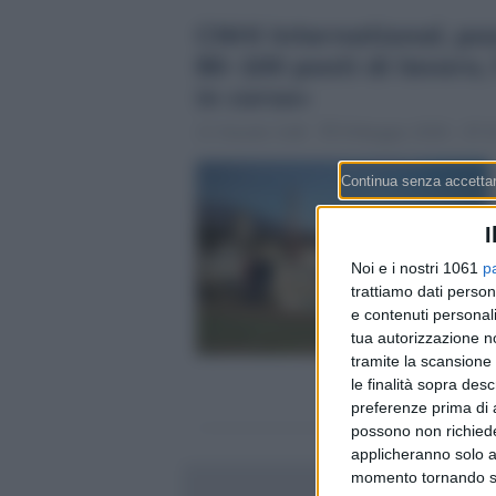
CNHI International, pos
80-100 posti di lavoro,
in corso»
Claudio Galli
9 Maggio 2026 - 07:1
I
Noi e i nostri 1061
p
trattiamo dati person
e contenuti personali
tua autorizzazione no
tramite la scansione 
le finalità sopra des
preferenze prima di 
possono non richieder
applicheranno solo a
momento tornando su 