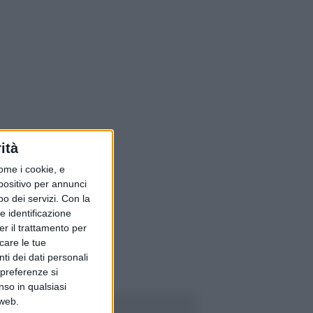
ità
ome i cookie, e
spositivo per annunci
o dei servizi.
Con la
e identificazione
er il trattamento per
icare le tue
ti dei dati personali
 preferenze si
nso in qualsiasi
 web.