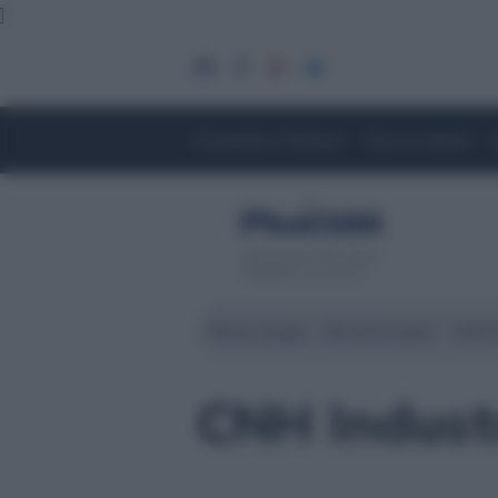
]
Economia e Finanza
Fisco e Lavoro
Servizio di CFD. Il tuo
capitale è a rischio
Borsa Zurigo
Borse Europee
Wall 
CNH Industr