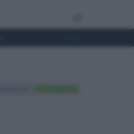
te
• Lifestyle
ting Nazionali
FAI TRADING ORA