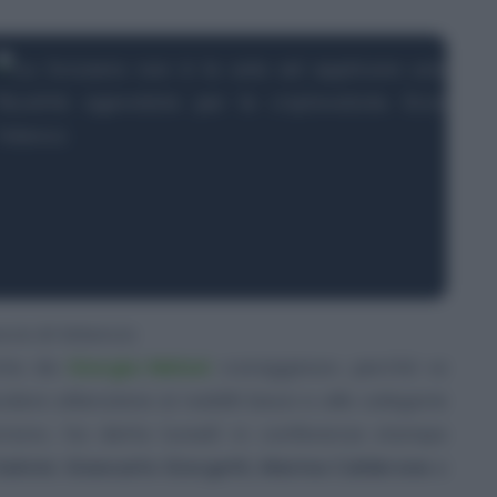
ra di bilancio
nita da
Giorgia Meloni
«coraggiosa»
, perché
«a
colare attenzione ai redditi bassi e alle categorie
rrere»
, ha detto lunedì in conferenza stampa
alvini
,
Giancarlo Giorgetti, Marina Calderone
e