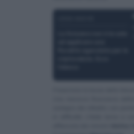
LEGGI ANCHE
La Svizzera non è la sola
ad applicare una
fiscalità agevolata per le
criptovalute. Ecco
l’elenco
Presentata la bozza della Manov
Una manovra finanziaria defi
sostegno dei cittadini, con parti
in difficoltà. L’Italia torna a co
affiancata dai ministri
Matteo S