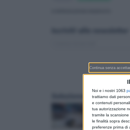
© RIPRODUZIONE RISERVATA
Iscriviti alla newsletter
I
Noi e i nostri 1063
p
Selezionati per te
trattiamo dati person
e contenuti personali
ETF su Bitcoin, in du
tua autorizzazione no
d’agosto più afflussi
tramite la scansione 
tutto luglio: 626 mili
le finalità sopra des
scommessa sul tagli
preferenze prima di 
tassi