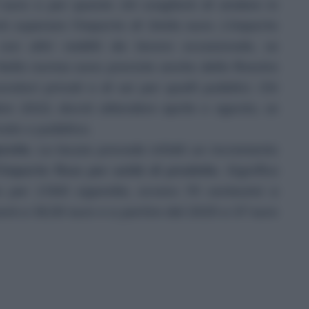
euro e per questo chi sceglierà di andare in
à superare l’importo di 3mila euro. L’importo
on altri redditi da lavoro occasionale, se
Nella norma sono previste anche delle finestre
oratori privati e di sei per quelli pubblici. Chi
bre 2022, dovrà attendere aprile o agosto, se
vato o pubblico.
arette
. La bozza prevede infatti un incremento
’
importo fisso per unità di prodotto
. Significa
 per 1’000 sigarette, ovvero 70 centesimi a
erà a 36,50 euro e a partire dal 2025 a 37 euro