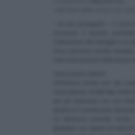
il viceministro
Maurizio Leo
.
«Alla base della norma che co
– ha poi proseguito –
ci sono d
sicurezza il tessuto produtti
l’attenzione alle famiglie e ai re
Fisco, pensioni, sanità, energia
interventi previsti dalla bozza
Alcuni punti salienti
All’interno anche uno dei cava
centrodestra: la
flat tax
. Nella
per gli autonomi con una fasc
qualora il contribuente dovesse
La Manovra prevede anche u
pensioni
, con
quota 41 anni di