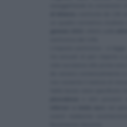
assoggettando le conversioni 
di bilancio
, costituita da 136 
un quadro normativo studiato 
gennaio 2023
, infatti, sulle
atti
sostitutiva del 14%.
L’imposta sostitutiva – si legg
tre annuali di pari importo a
rate successive alla prima sono
da versarsi contestualmente a 
non consente il realizzo di minu
Nella bozza viene specificato i
plusvalenze
e altri proventi r
inferiori a 2mila euro
nel peri
aventi medesime caratteristic
fiscalmente rilevante.