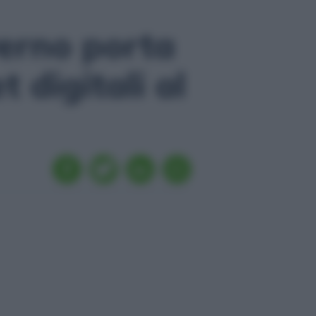
overno porta
t digitali al