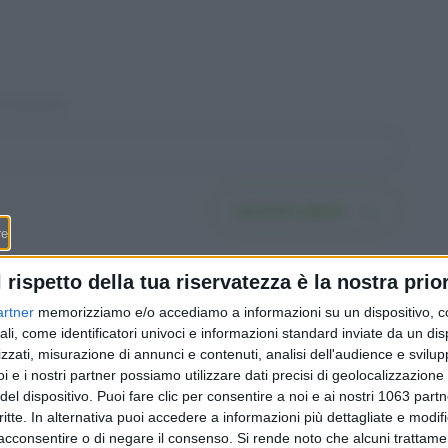
Iscriviti subito
l rispetto della tua riservatezza è la nostra prior
artner
memorizziamo e/o accediamo a informazioni su un dispositivo, c
ali, come identificatori univoci e informazioni standard inviate da un di
zzati, misurazione di annunci e contenuti, analisi dell'audience e svilupp
e giorni
Cripto, tengono solo Bitcoin
i e i nostri partner possiamo utilizzare dati precisi di geolocalizzazione 
 che in
ed Ethereum: capitali in
del dispositivo. Puoi fare clic per consentire a noi e ai nostri 1063 partn
oni e la
fuga verso i due «grandi»
critte. In alternativa puoi accedere a informazioni più dettagliate e modif
o dei
mentre le altcoin arretrano
acconsentire o di negare il consenso.
Si rende noto che alcuni trattamen
del 15%