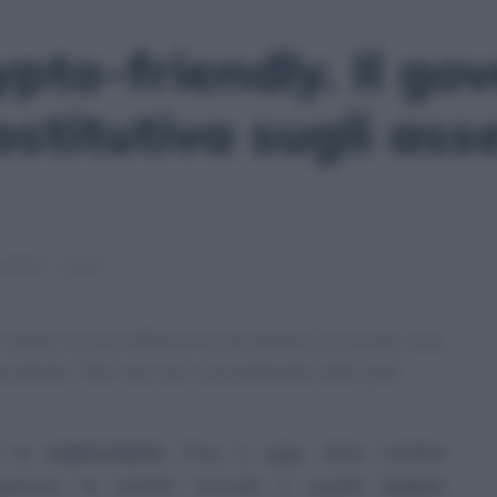
rypto-friendly. Il g
stitutiva sugli asse
/2022 - 13:16
i nella nuova Manovra di bilancio anche una
valute, fino ad ora considerate alla pari
ce le
criptovalute
. Fino a oggi, oltre confine
arava le valute virtuali a quelle
estere
,