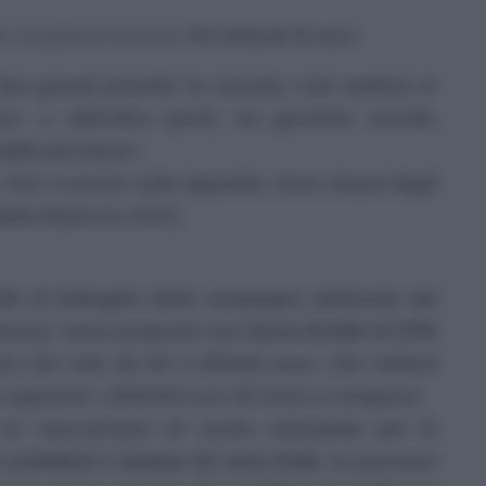
nta complessivamente
35 miliardi di euro
ue grandi priorità: la crescita, cioè mettere in
vo» e dall’altra parte «la giustizia sociale,
dditi più bassi».
, Pnrr e accisa sulle sigarette. Sono alcuni degli
 della Manovra 2023.
lli di battaglia della campagna elettorale del
 bozza, viene proposta una
tassa forfait al 15%
ia che sale da 65 a 85mila euro. Che salterà
 superare i 100mila euro di ricavi o compensi.
n meccanismo di uscita anticipata per le
 contributi e minimo 62 anni d’età
. Le pensioni