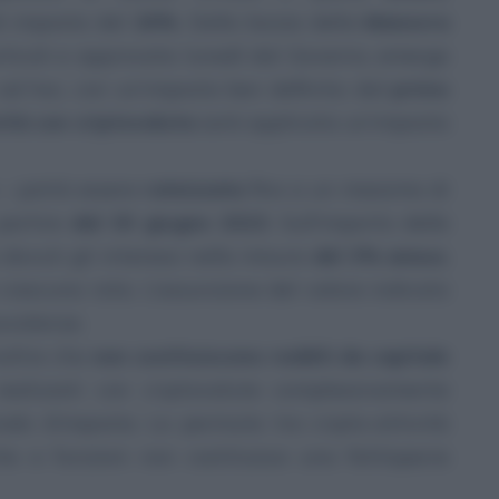
di imposta del
26%
. Dalla bozza della
Manovra
articoli e approvata lunedì dal Governo, emerge
ad hoc, con un’imposta ben definita: dal
primo
vità con criptovaluta
sarà applicata un’imposta
e – potrà essere
rateizzata
fino a un massimo di
 partire
dal 30 giugno 2023
. Sull’importo delle
 dovuti gli interessi nella misura
del 3% annuo
,
ciascuna rata. L’assunzione del valore indicato
svalenze.
noltre che
non costituiscono redditi da capitale
ealizzati con criptovalute complessivamente
odo d’imposta. La permuta tra cripto-attività
he e funzioni non costituisce una fattispecie