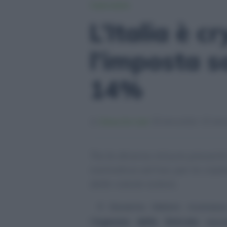
Criptovalute
L’Italia è c
l’imposta so
14%
Chiara De Carli
24/11/2022
24/11
Tra le diverse misure present
normativa ad hoc per le cripto
delle valute estere.
Il Governo Meloni riconos
l’
Agenzia delle Entrate
equip