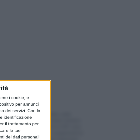
ità
ome i cookie, e
spositivo per annunci
o dei servizi.
Con la
Franco digitale, sette
e identificazione
operatori svizzeri testano
er il trattamento per
la stablecoin in CHF: cosa
icare le tue
cambia per i pagamenti (e
ti dei dati personali
i 4 numeri da conoscere)