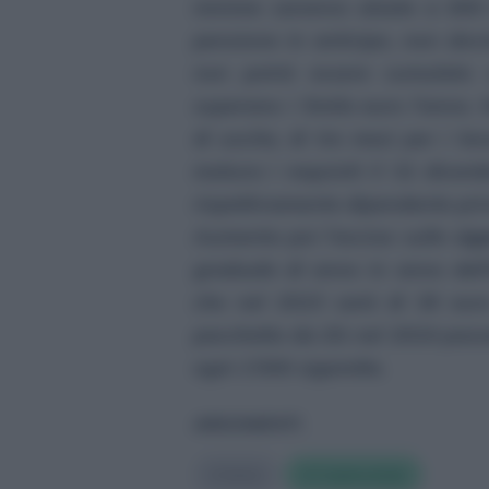
minime saranno alzate a 600 
pensione in anticipo, non dovr
non potrà essere cumulato c
superano i 5mila euro l’anno. 
di uscita, di tre mesi per i lav
matura i requisiti il 31 dicem
rispettivamente dipendente pri
Aumenta poi l’accisa sulle
sig
graduale di anno in anno dell
che nel 2023 sarà di 36 euro
pacchetto da 20; nel 2024 pass
ogni 1’000 sigarette.
ARGOMENTI
#
Italia
#
Criptovalute