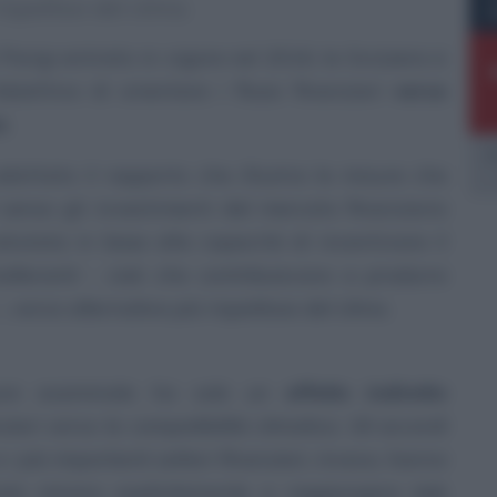
ispettosi del clima.
 Parigi entrato in vigore nel 2016, la Svizzera si
iettivo di orientare i flussi finanziari
verso
a
.
E
dottato il rapporto che illustra le misure che
 senso gli investimenti del mercato finanziario
alutata in base alla capacità di incentivare il
malteranti - cioè che contribuiscono a produrre
-, verso alternative più rispettose del clima.
sure esaminate ha solo un
effetto indiretto
ziari verso la compatibilità climatica. Gli accordi
 i più importanti settori finanziari, invece, hanno
nto mirano esplicitamente a raggiungere tale