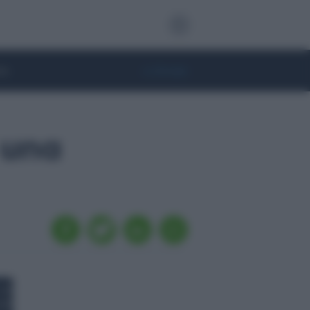
te
• Lifestyle
 una
CAMBIO
EURO/FRANCO