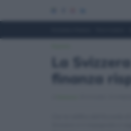
Economia e Finanza
Fisco e Lavoro
Risparmio
La Svizzera
finanza ris
Redazione
17/11/2021
27/09/20
Con la ratifica dell’Accordo di
Svizzera si è impegnata a ragg