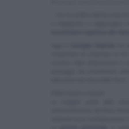
finanziari verso investimenti r
Con la ratifica dell’Accordo di
è impegnata a raggiungere l’ob
investimenti rispettosi del clim
Oggi il
Consiglio federal
e ha a
consentono di orientare in tal
svizzero. Ogni disposizione è v
passaggio da
investimenti cli
alterazioni del clima della Terra 
Effetti diretti e indiretti
La maggior parte delle mi
sull’orientamento dei flussi finan
settoriali tra la Confederazione e
un
grande potenziale
, in qua