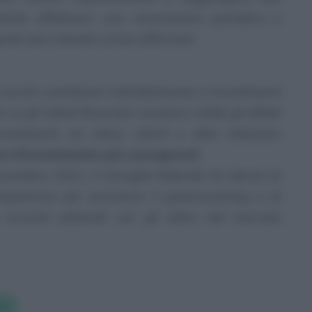
tante effettuare una misurazione periodica e
nte test climatici ormai affermati.
nche contribuire indirettamente a investimenti
 se gli istituti finanziari rendono visibili gli effetti
estimenti sul clima, clienti e altre istituzioni
ni d’investimento più consapevoli
.
vembre 2021, il Consiglio federale ha deciso di
rasparenza per prevenire il
greenwashing
e di
accordi settoriali con gli attori del mercato
ra