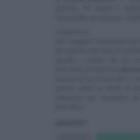
obiettivo. Per questo è impor
comparabile dei progressi, media
Trasparenza
Una maggiore trasparenza può a
più rispettosi del clima. Sì, perché
negativi o positivi dei loro inv
finanziarie prenderanno
decisio
Durante la sua seduta del 17 no
portare avanti le misure di t
adoperarsi per concludere gli 
finanziario.
ARGOMENTI
#
Investimenti
#
Investire in Svizze