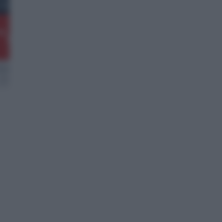
SVIZZERO
-
-
%
-
laborazione
a cura di