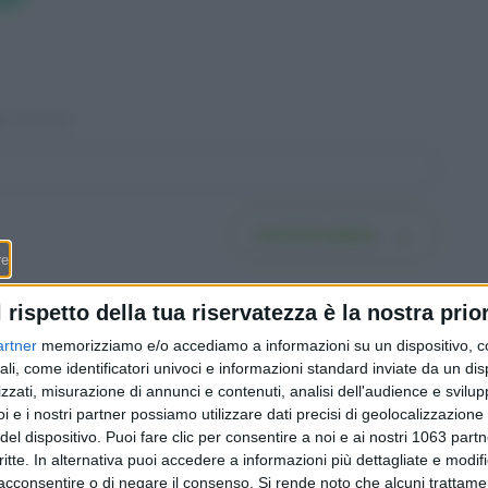
Iscriviti subito
l rispetto della tua riservatezza è la nostra prior
artner
memorizziamo e/o accediamo a informazioni su un dispositivo, c
ali, come identificatori univoci e informazioni standard inviate da un di
zzati, misurazione di annunci e contenuti, analisi dell'audience e svilupp
issa o
Fare testamento in Svizzera:
i e i nostri partner possiamo utilizzare dati precisi di geolocalizzazione 
6 passi
la guida in 6 passi per
del dispositivo. Puoi fare clic per consentire a noi e ai nostri 1063 partn
nel 2026
scriverlo bene (e dal 2023
critte. In alternativa puoi accedere a informazioni più dettagliate e modif
puoi lasciare libero metà del
acconsentire o di negare il consenso.
Si rende noto che alcuni trattamen