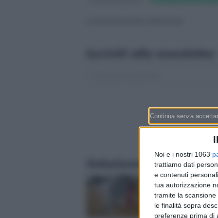
© RIPRODUZIONE RISERVATA
Iscriviti alla newsletter
I
Noi e i nostri 1063
p
Selezionati per te
trattiamo dati person
e contenuti personali
Ipoteca in Svizzera: f
tua autorizzazione no
SARON? La guida in 
tramite la scansione 
per finanziare casa 
le finalità sopra des
(con i tassi di agosto)
preferenze prima di 