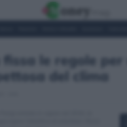
Imprese
Risparmio
Notizie e Attualità
Quotazioni
Criptovalu
 fissa le regole per
pettosa del clima
23 - 10:56
 Parigi entrato in vigore nel 2016, la
iungere l’obiettivo di orientare i flussi