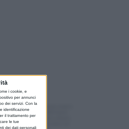
ità
ome i cookie, e
spositivo per annunci
o dei servizi.
Con la
Il conto risparmio rende lo
e identificazione
0,11%: su 1’000 franchi
er il trattamento per
appena 1 franco all’anno,
icare le tue
ecco le 4 alternative che
ti dei dati personali