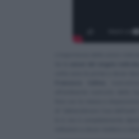
L’importanza delle azioni indivi
Se le
azioni del singolo individ
volta sono le prime a dover da
Francesca Cellina
, ricercatri
all’ambiente costruito della S
fare con la messa a disposizion
di “abbandonare l’uso dell’auto”
lo è, ma è completamente dipende
istituzioni a dover mettere a di