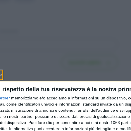
Iscriviti subito
l rispetto della tua riservatezza è la nostra prior
artner
memorizziamo e/o accediamo a informazioni su un dispositivo, c
ali, come identificatori univoci e informazioni standard inviate da un di
la
La Verzasca è vittima del
zzati, misurazione di annunci e contenuti, analisi dell'audience e svilupp
 di 240
suo successo: quanto costa
i e i nostri partner possiamo utilizzare dati precisi di geolocalizzazione 
 vedere
davvero una giornata alle
del dispositivo. Puoi fare clic per consentire a noi e ai nostri 1063 partn
 costa
«Maldive svizzere» (dal
critte. In alternativa puoi accedere a informazioni più dettagliate e modif