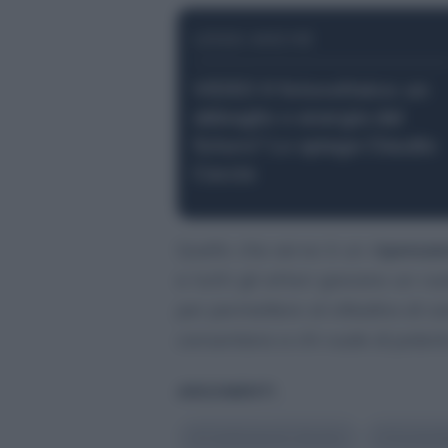
LEGGI ANCHE
VIDEO Il fotovoltaico: un
abbaglio o energia del
futuro? Lo spiega Claudio
Caccia
Quello che serve è un
ripensam
e tutti gli attori giocano un ru
per permettere al cittadino di ca
consentano a chi vuole di poterlo
ARGOMENTI
#
Cambiamenti climatici
#
Sostenibi