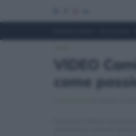
Economia e Finanza
Fisco e Lavoro
Lifestyle
VIDEO Camb
come possi
Chiara De Carli
10/05/2022
10/05
Francesca Cellina, ricercatrice
all’ambiente costruito della Su