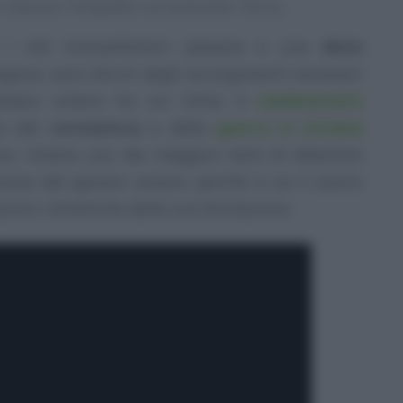
ridurre l’impatto sul pianeta Terra.
e i voli transatlantici, passare a una
dieta
gana, sono alcuni degli accorgimenti necessari
’essere umano ha sul clima. Il
cambiamento
to del
coronavirus
e della
guerra in Ucraina
no, rimane uno dei maggiori temi di dibattito
venza del genere umano, perché si sa il nostro
azioni climatiche dalla sua formazione.