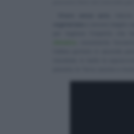
possono fare nel concreto per 
Vivere senza auto
, ridurr
vegetariana
o ancora meglio ve
per tagliare l’impatto che l
climatico
, nonostante l’avven
l’abbia portato in secondo pia
mondiale. In ballo la sopravvi
pianeta, la Terra, assiste a mut