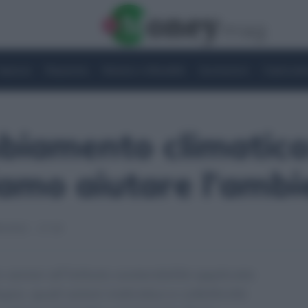
Imprese
Risparmio
Notizie e Attualità
Quotazioni
Criptovalu
iamento climatico
amo aiutare l’ambi
/2022 - 17:18
 senior all’Istituto sostenibilità applicata
psi, quali azioni individuo e collettività