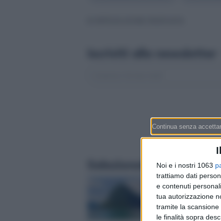
© RIPRODUZIONE RISERVATA
Iscriviti alla newsletter
I
Selezionati per te
Noi e i nostri 1063
p
trattiamo dati person
Monte San Giorgio, 
e contenuti personali
montagna dei fossili
tua autorizzazione no
milioni di anni: cosa
tramite la scansione 
in una gita e quanto
le finalità sopra des