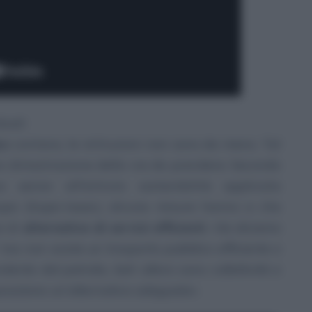
duali
uo
contano, le istituzioni non sono da meno. Tal
re dimostrazione della via da prendere. Secondo
ce senior all’Istituto sostenibilità applicata
upsi (Supsi-Isaac), alcune misure hanno a che
e di
alternative di servizi efficienti
:
«Se diciamo
 ma non esiste un trasporto pubblico efficiente o
nte dal petrolio, beh allora sono collettività e
sposizione un’alternativa adeguata»
.