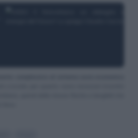
ento complessivo al sistema socio-economico
olo cruciale, per questo
«sono necessari incentivi
mbiare, quindi delle misure fisiche e tangibili che
 fare».
lità
#
Supsi