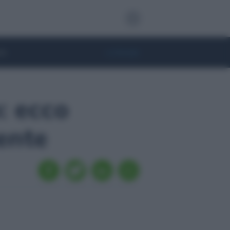
te
• Lifestyle
: ecco
ente