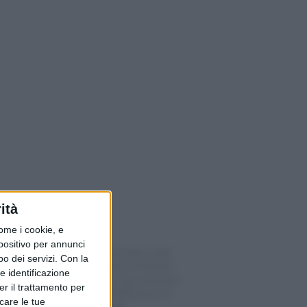
ità
ome i cookie, e
spositivo per annunci
Il Festival di Locarno vale
o dei servizi.
Con la
fino a 30 milioni di franchi
e identificazione
per il Ticino: cosa muovono
er il trattamento per
davvero gli 8’000 posti di
icare le tue