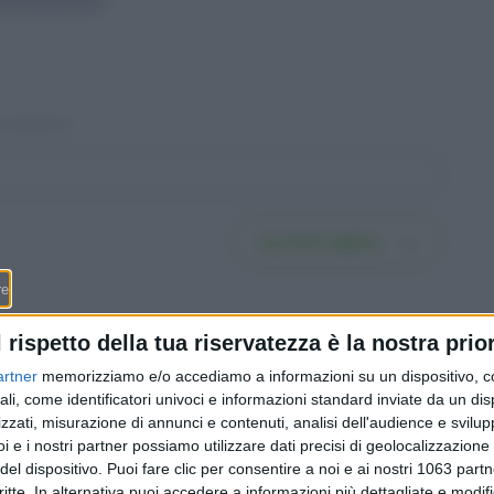
Iscriviti subito
l rispetto della tua riservatezza è la nostra prior
artner
memorizziamo e/o accediamo a informazioni su un dispositivo, c
ali, come identificatori univoci e informazioni standard inviate da un di
 milioni
Mammut passa ai cinesi di
zzati, misurazione di annunci e contenuti, analisi dell'audience e svilupp
2026
CPE per (quasi) mezzo
i e i nostri partner possiamo utilizzare dati precisi di geolocalizzazione 
 Castel
miliardo: cosa resta
del dispositivo. Puoi fare clic per consentire a noi e ai nostri 1063 partn
cora, i
davvero della «Swissness»
critte. In alternativa puoi accedere a informazioni più dettagliate e modif