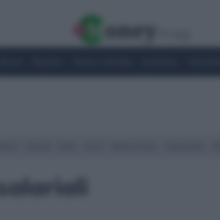
Imprese
Risparmio
Notizie e Attualità
Quotazioni
Criptovalu
Street
Spread
Indici
Forex
Materie Prime
Criptovalute
Ra
alariali