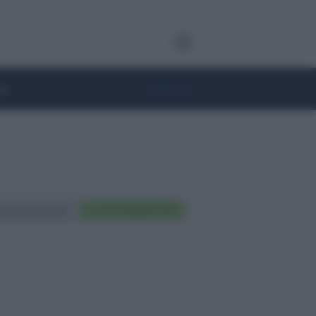
te
• Lifestyle
ting Nazionali
FAI TRADING ORA