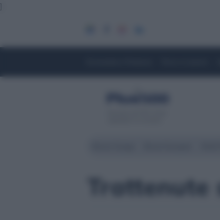
]
Economia e Finanza
Fisco e Lavoro
Servizio di CFD. Il tuo
capitale è a rischio
Borsa Zurigo
Borse Europee
Wall 
Trattenute s