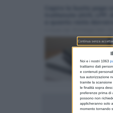
Capire la busta paga sv
trattenute (AVS, LPP, A
a quanto resta davver
Claudio Galli
22 Maggio 2026 - 19:
I
Noi e i nostri 1063
p
trattiamo dati person
e contenuti personali
tua autorizzazione no
tramite la scansione 
le finalità sopra des
preferenze prima di 
possono non richieder
applicheranno solo a
momento tornando su 