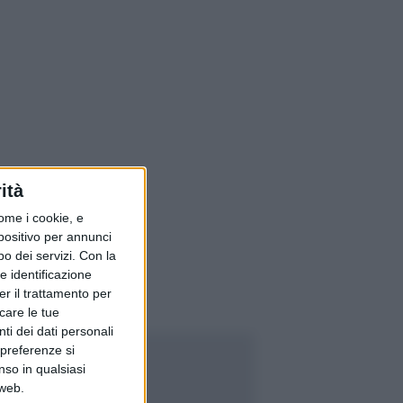
ità
ome i cookie, e
spositivo per annunci
o dei servizi.
Con la
e identificazione
er il trattamento per
icare le tue
ti dei dati personali
 preferenze si
nso in qualsiasi
 web.