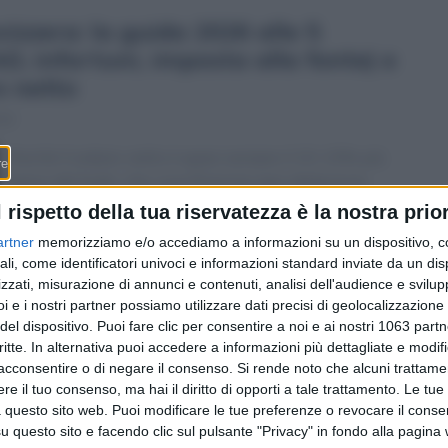
izzera: la guida 2026 alle 5
D, infortuni, imposta alla fonte) e
o netto
13
Perché il salario netto è quasi sempre il 10-15% più
basso del lordo: che cosa finanzia ogni deduzione,
quanto incide sullo stipendio e come verificare che i
l rispetto della tua riservatezza è la nostra prior
conti tornino, con un esempio concreto a Lugano.
artner
memorizziamo e/o accediamo a informazioni su un dispositivo, c
ali, come identificatori univoci e informazioni standard inviate da un di
zzati, misurazione di annunci e contenuti, analisi dell'audience e svilupp
i e i nostri partner possiamo utilizzare dati precisi di geolocalizzazione 
del dispositivo. Puoi fare clic per consentire a noi e ai nostri 1063 partn
critte. In alternativa puoi accedere a informazioni più dettagliate e modif
acconsentire o di negare il consenso.
Si rende noto che alcuni trattamen
e il tuo consenso, ma hai il diritto di opporti a tale trattamento. Le tue
 questo sito web. Puoi modificare le tue preferenze o revocare il conse
questo sito e facendo clic sul pulsante "Privacy" in fondo alla pagina