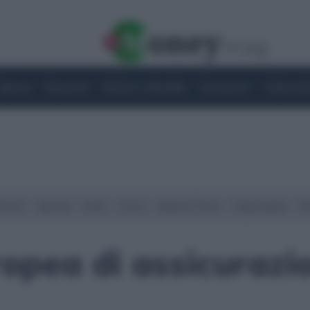
Imprese
Risparmio
Notizie e Attualità
Quotazioni
Criptovalu
Street
Spread
Indici
Forex
Materie Prime
Criptovalute
Ra
opea di assicurazi