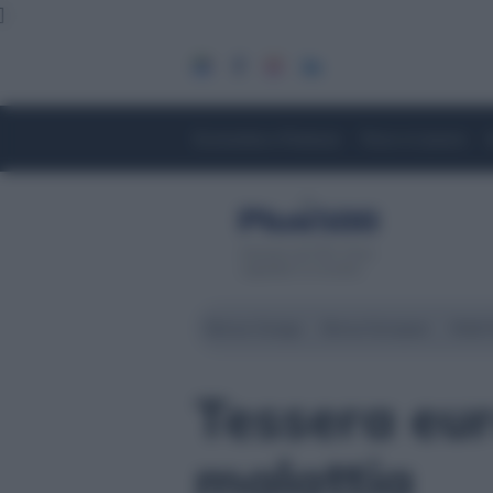
]
Economia e Finanza
Fisco e Lavoro
Servizio di CFD. Il tuo
capitale è a rischio
Borsa Zurigo
Borse Europee
Wall 
Tessera eur
malattia