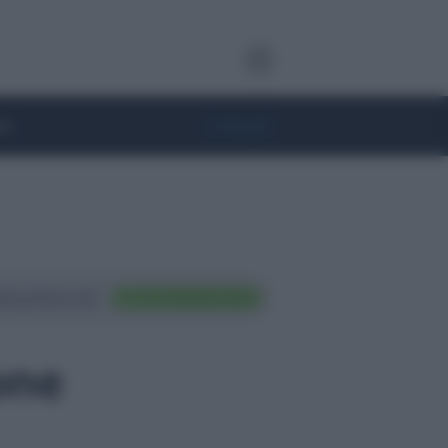
te
• Lifestyle
ting Nazionali
FAI TRADING ORA
one