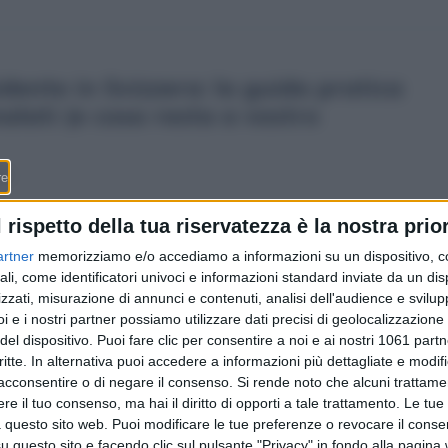
idente in Svizzera: la guida pratica
alati (e cosa resta a vostro
11
Quando basta la tessera europea sul retro della
l rispetto della tua riservatezza è la nostra prior
tessera d’assicurato, quando serve l’autorizzazione del
artner
memorizziamo e/o accediamo a informazioni su un dispositivo, c
medico di fiducia e perché una visita in clinica privata
ali, come identificatori univoci e informazioni standard inviate da un di
oltre confine non viene quasi mai rimborsata. Le
zzati, misurazione di annunci e contenuti, analisi dell'audience e svilupp
regole, gli importi e gli errori da evitare prima di farsi
i e i nostri partner possiamo utilizzare dati precisi di geolocalizzazione 
visitare nel comasco, nel varesotto o a Milano.
del dispositivo. Puoi fare clic per consentire a noi e ai nostri 1061 partn
critte. In alternativa puoi accedere a informazioni più dettagliate e modif
acconsentire o di negare il consenso.
Si rende noto che alcuni trattamen
e il tuo consenso, ma hai il diritto di opporti a tale trattamento. Le tue
 questo sito web. Puoi modificare le tue preferenze o revocare il conse
questo sito e facendo clic sul pulsante "Privacy" in fondo alla pagina