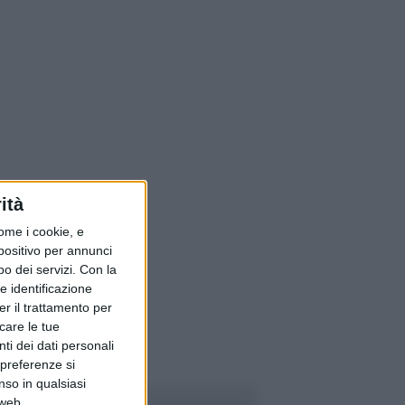
ità
ome i cookie, e
spositivo per annunci
o dei servizi.
Con la
e identificazione
er il trattamento per
icare le tue
ti dei dati personali
 preferenze si
nso in qualsiasi
 web.