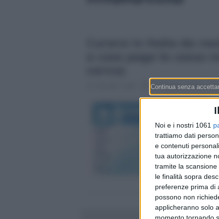
Curarsi in Italia da res
a cosa paga la cassa m
carico)
Claudio Galli
21 Maggio 2026 - 19:
I
Noi e i nostri 1061
p
trattiamo dati person
e contenuti personali
tua autorizzazione no
tramite la scansione 
le finalità sopra des
preferenze prima di 
possono non richieder
applicheranno solo a
momento tornando su 