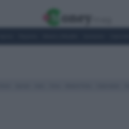
Imprese
Risparmio
Notizie e Attualità
Quotazioni
Criptovalu
Street
Spread
Indici
Forex
Materie Prime
Criptovalute
Ra