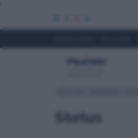
]
Economia e Finanza
Fisco e Lavoro
Servizio di CFD. Il tuo
capitale è a rischio
Borsa Zurigo
Borse Europee
Wall 
Status