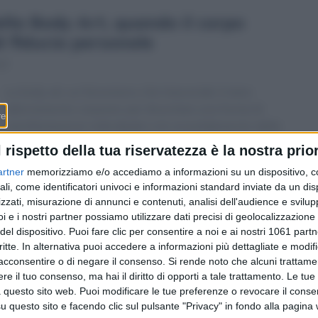
lla Body Art, quando il corpo
i fiducia personale
07
La body art, un fenomeno che trascende il mero
adornamento corporeo per diventare una forma di
manifestazione individuale e di consolidamento della
fiducia in sé stessi.
l rispetto della tua riservatezza è la nostra prior
artner
memorizziamo e/o accediamo a informazioni su un dispositivo, c
ali, come identificatori univoci e informazioni standard inviate da un di
zzati, misurazione di annunci e contenuti, analisi dell'audience e svilupp
i e i nostri partner possiamo utilizzare dati precisi di geolocalizzazione 
del dispositivo. Puoi fare clic per consentire a noi e ai nostri 1061 partn
critte. In alternativa puoi accedere a informazioni più dettagliate e modif
acconsentire o di negare il consenso.
Si rende noto che alcuni trattamen
Redazione
-
Privacy Policy
-
Preferenze privacy
e il tuo consenso, ma hai il diritto di opporti a tale trattamento. Le tue
MONEY SA - Via Carlo Pasta 25A - 6850 Mendrisio - CHE-395.017.124
 questo sito web. Puoi modificare le tue preferenze o revocare il conse
questo sito e facendo clic sul pulsante "Privacy" in fondo alla pagina