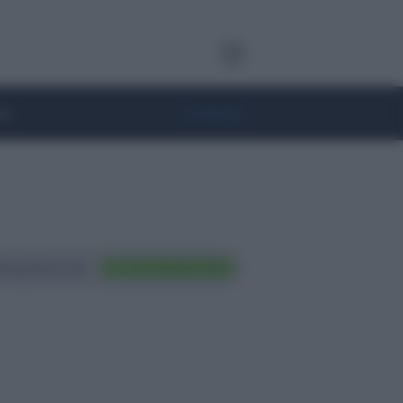
te
• Lifestyle
ting Nazionali
FAI TRADING ORA