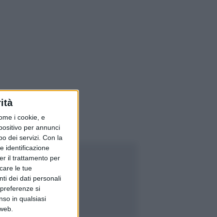
ità
ome i cookie, e
spositivo per annunci
o dei servizi.
Con la
e identificazione
er il trattamento per
icare le tue
ti dei dati personali
 preferenze si
nso in qualsiasi
 web.