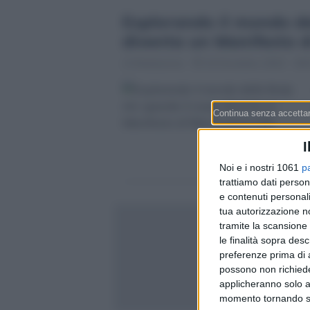
Esplorando il mondo de
diventa un Manifesto d
Redazione
14 Dicembre 2023 - 06:
I
Noi e i nostri 1061
p
trattiamo dati person
e contenuti personali
tua autorizzazione no
tramite la scansione 
le finalità sopra des
preferenze prima di 
possono non richieder
applicheranno solo a
momento tornando su 