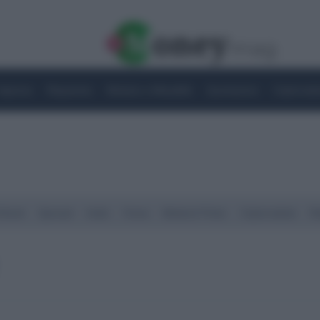
Imprese
Risparmio
Notizie e Attualità
Quotazioni
Criptovalu
Street
Spread
Indici
Forex
Materie Prime
Criptovalute
Ra