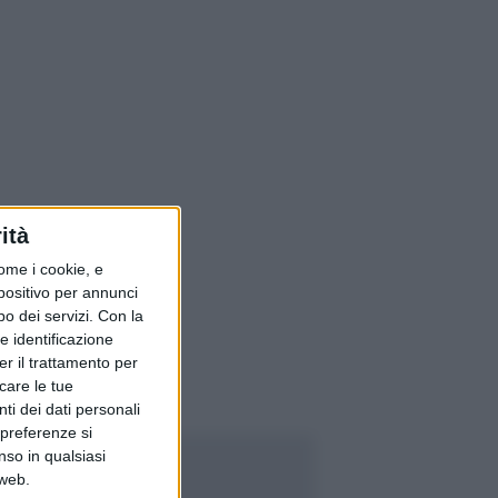
ità
ome i cookie, e
spositivo per annunci
o dei servizi.
Con la
e identificazione
er il trattamento per
icare le tue
ti dei dati personali
 preferenze si
nso in qualsiasi
 web.