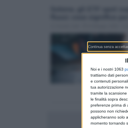
Solana, gli ETF spot sup
flussi: cosa significa 
Claudio Galli
14 Maggio 2026 - 11:
I
Noi e i nostri 1063
p
trattiamo dati person
e contenuti personali
tua autorizzazione no
tramite la scansione 
le finalità sopra des
preferenze prima di 
possono non richieder
applicheranno solo a
momento tornando su 