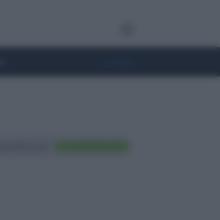
te
• Lifestyle
ting Nazionali
FAI TRADING ORA