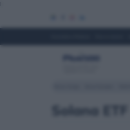
]
Economia e Finanza
Fisco e Lavoro
Servizio di CFD. Il tuo
capitale è a rischio
Borsa Zurigo
Borse Europee
Wall 
Solana ETF