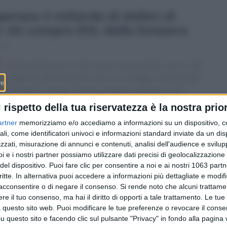
erano il miliardo di dollari di
per chi compra SOL dalla Svizzera
11
I fondi americani su SOL hanno accumulato circa 1,08
miliardi di USD da inizio anno e a maggio attirano già
90 milioni, mentre i fondi su Bitcoin perdono 233
milioni in un solo giorno. In Svizzera l’esposizione si fa
l rispetto della tua riservatezza è la nostra prior
da anni con l’ETP di 21Shares su SIX (TER 2,50%) e
artner
memorizziamo e/o accediamo a informazioni su un dispositivo, c
con i servizi cripto-bancari di Sygnum e AMINA — ma
ali, come identificatori univoci e informazioni standard inviate da un di
il vero spartiacque potrebbe essere tecnico, con
zzati, misurazione di annunci e contenuti, analisi dell'audience e svilupp
l’upgrade Alpenglow appena entrato in fase di test.
i e i nostri partner possiamo utilizzare dati precisi di geolocalizzazione 
del dispositivo. Puoi fare clic per consentire a noi e ai nostri 1063 partn
critte. In alternativa puoi accedere a informazioni più dettagliate e modif
acconsentire o di negare il consenso.
Si rende noto che alcuni trattamen
e il tuo consenso, ma hai il diritto di opporti a tale trattamento. Le tue
 questo sito web. Puoi modificare le tue preferenze o revocare il conse
questo sito e facendo clic sul pulsante "Privacy" in fondo alla pagina