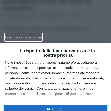
guadagnato di più nel mese di
settembre
Gabriele Stentella
1 Ottobre 2021 - 09:12
Quali titoli quotati nel listino NASDAQ hanno guadagnato
più terreno negli ultimi 30 giorni? Scopriamo subito i nomi
Il rispetto della tua riservatezza è la
e il settore in cui operano le società.
nostra priorità
Noi e i nostri 1063
partner
memorizziamo e/o accediamo a
informazioni su un dispositivo, come i cookie, e trattiamo dati
personali, come identificatori univoci e informazioni standard
inviate da un dispositivo per annunci e contenuti personalizzati,
misurazione di annunci e contenuti, analisi dell'audience e
sviluppo dei servizi.
Con la tua autorizzazione noi e i nostri
partner possiamo utilizzare dati precisi di geolocalizzazione e
identificazione tramite la scansione del dispositivo. Puoi fare clic
per consentire a noi e ai nostri 1063 partner il trattamento per le
Redazione
-
Privacy Policy
-
Preferenze privacy
ACCETTO
finalità sopra descritte. In alternativa puoi accedere a