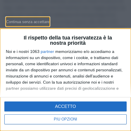
Brunch al ristorante d’albergo, pranzo a base di pesce di
lago, salita in funivia con la mamma che viaggia gratis: la
guida last minute della redazione di moneymag.ch ai
cinque modi più ticinesi (e ai loro prezzi, dai 28 ai 110
CHF a testa) per festeggiare oggi 10 maggio. Più i numeri
di un mercato, quello floreale, che vale fino a 80 milioni di
Il rispetto della tua riservatezza è la
franchi in un solo weekend.
nostra priorità
Noi e i nostri 1063
partner
memorizziamo e/o accediamo a
informazioni su un dispositivo, come i cookie, e trattiamo dati
personali, come identificatori univoci e informazioni standard
inviate da un dispositivo per annunci e contenuti personalizzati,
misurazione di annunci e contenuti, analisi dell'audience e
sviluppo dei servizi.
Con la tua autorizzazione noi e i nostri
partner possiamo utilizzare dati precisi di geolocalizzazione e
identificazione tramite la scansione del dispositivo. Puoi fare clic
per consentire a noi e ai nostri 1063 partner il trattamento per le
Redazione
-
Privacy Policy
-
Preferenze privacy
ACCETTO
finalità sopra descritte. In alternativa puoi accedere a
MONEY SA - Via Carlo Pasta 25A - 6850 Mendrisio - CHE-
informazioni più dettagliate e modificare le tue preferenze prima
395.017.124
di acconsentire o di negare il consenso.
Si rende noto che alcuni
PIÙ OPZIONI
trattamenti dei dati personali possono non richiedere il tuo