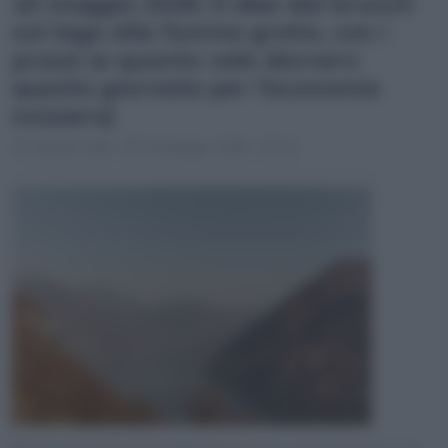
10 maggio 2026: 5 idee dal brunch
sul lago alla funivia gratis, con i
prezzi (e quanto vale davvero
questa giornata per l’economia
svizzera)
Claudio Galli
10 Maggio 2026 - 07:12