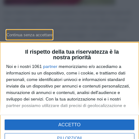
Due fabbriche aperte al pubblico, tre boutique artigianali
fra Lugano, Bellinzona, Locarno e Ascona: dove i ticinesi
vanno davvero a comprare cioccolato, dove portare un
ospite straniero il sabato pomeriggio, con biglietti
d’ingresso, tariffe di una pralina e prezzi delle tavolette al
banco — la guida di moneymag.ch per il weekend di
Il rispetto della tua riservatezza è la
Pentecoste e l’estate che arriva.
nostra priorità
Noi e i nostri 1061
partner
memorizziamo e/o accediamo a
informazioni su un dispositivo, come i cookie, e trattiamo dati
personali, come identificatori univoci e informazioni standard
inviate da un dispositivo per annunci e contenuti personalizzati,
misurazione di annunci e contenuti, analisi dell'audience e
sviluppo dei servizi.
Con la tua autorizzazione noi e i nostri
partner possiamo utilizzare dati precisi di geolocalizzazione e
identificazione tramite la scansione del dispositivo. Puoi fare clic
per consentire a noi e ai nostri 1061 partner il trattamento per le
Redazione
-
Privacy Policy
-
Preferenze privacy
ACCETTO
finalità sopra descritte. In alternativa puoi accedere a
MONEY SA - Via Carlo Pasta 25A - 6850 Mendrisio - CHE-
informazioni più dettagliate e modificare le tue preferenze prima
395.017.124
di acconsentire o di negare il consenso.
Si rende noto che alcuni
PIÙ OPZIONI