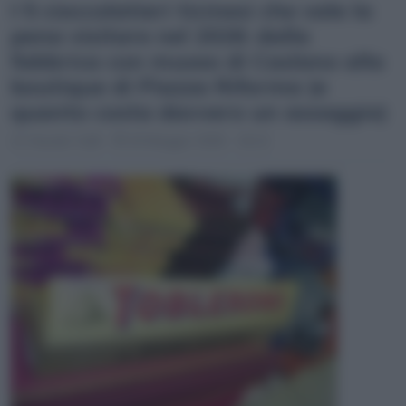
I 5 cioccolatieri ticinesi che vale la
pena visitare nel 2026: dalla
fabbrica con museo di Caslano alla
boutique di Piazza Riforma (e
quanto costa davvero un assaggio)
Claudio Galli
20 Maggio 2026 - 16:12