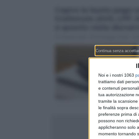
Capire la busta paga sv
trattenute (AVS, LPP, A
a quanto resta davver
Claudio Galli
22 Maggio 2026 - 19:
I
Noi e i nostri 1063
p
trattiamo dati person
e contenuti personali
tua autorizzazione no
tramite la scansione 
le finalità sopra des
preferenze prima di 
possono non richieder
applicheranno solo a
momento tornando su 