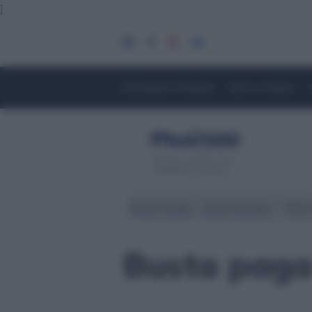
]
Economia e Finanza
Fisco e Lavoro
Servizio di CFD. Il tuo
capitale è a rischio
Borsa Zurigo
Borse Europee
Wall 
Busta paga