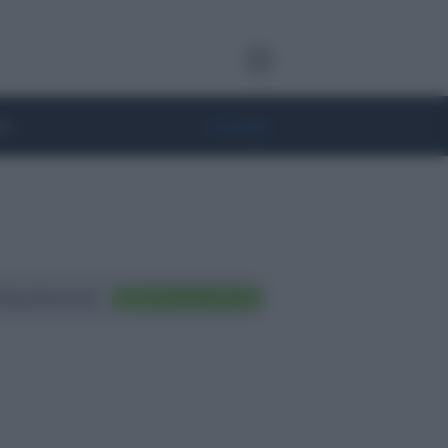
te
• Lifestyle
ting Nazionali
FAI TRADING ORA