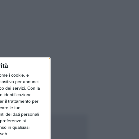
ità
ome i cookie, e
spositivo per annunci
o dei servizi.
Con la
e identificazione
er il trattamento per
icare le tue
ti dei dati personali
 preferenze si
nso in qualsiasi
 web.