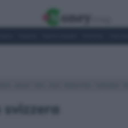
Imprese
Risparmio
Notizie e Attualità
Quotazioni
Criptovalu
Street
Spread
Indici
Forex
Materie Prime
Criptovalute
Ra
 svizzera