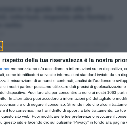
izzera: la guida 2026 alle 5
D, infortuni, imposta alla fonte) e
o netto
13
Perché il salario netto è quasi sempre il 10-15% più
basso del lordo: che cosa finanzia ogni deduzione,
quanto incide sullo stipendio e come verificare che i
l rispetto della tua riservatezza è la nostra prior
conti tornino, con un esempio concreto a Lugano.
artner
memorizziamo e/o accediamo a informazioni su un dispositivo, c
ali, come identificatori univoci e informazioni standard inviate da un di
zzati, misurazione di annunci e contenuti, analisi dell'audience e svilupp
i e i nostri partner possiamo utilizzare dati precisi di geolocalizzazione 
del dispositivo. Puoi fare clic per consentire a noi e ai nostri 1063 partn
critte. In alternativa puoi accedere a informazioni più dettagliate e modif
acconsentire o di negare il consenso.
Si rende noto che alcuni trattamen
e il tuo consenso, ma hai il diritto di opporti a tale trattamento. Le tue
 questo sito web. Puoi modificare le tue preferenze o revocare il conse
questo sito e facendo clic sul pulsante "Privacy" in fondo alla pagina