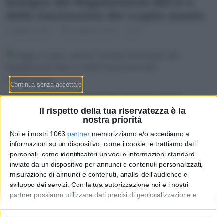
bisogno del Regolamento MiCA e
della tassonomia dei crypto assets
Alberto Borri
21 Marzo 2023 - 17:09
Un’accurata panoramica del Regolamento, che ha
l’obiettivo di fornire
un quadro normativo globale
per le
Il rispetto della tua riservatezza è la
cripto-attività e i servizi correlati nell’Unione Europea.
nostra priorità
Noi e i nostri 1063
partner
memorizziamo e/o accediamo a
informazioni su un dispositivo, come i cookie, e trattiamo dati
personali, come identificatori univoci e informazioni standard
inviate da un dispositivo per annunci e contenuti personalizzati,
misurazione di annunci e contenuti, analisi dell'audience e
sviluppo dei servizi.
Con la tua autorizzazione noi e i nostri
partner possiamo utilizzare dati precisi di geolocalizzazione e
identificazione tramite la scansione del dispositivo. Puoi fare clic
per consentire a noi e ai nostri 1063 partner il trattamento per le