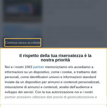
alla carica: nuovo incontro con le
Ferrovie per salvare i 40 posti in
Ticino
Lugano, dopo Bally chiude anche
Gucci in Via Nassa: la terza serranda
del lusso in pochi mesi (e chi potrebbe
arrivare)
Il rispetto della tua riservatezza è la
Siccità, il Lago Maggiore a un passo
nostra priorità
dal minimo storico: battelli fermi e
Noi e i nostri 1063
partner
memorizziamo e/o accediamo a
stagione turistica sotto pressione nel
informazioni su un dispositivo, come i cookie, e trattiamo dati
Locarnese
personali, come identificatori univoci e informazioni standard
inviate da un dispositivo per annunci e contenuti personalizzati,
misurazione di annunci e contenuti, analisi dell'audience e
sviluppo dei servizi.
Con la tua autorizzazione noi e i nostri
partner possiamo utilizzare dati precisi di geolocalizzazione e
identificazione tramite la scansione del dispositivo. Puoi fare clic